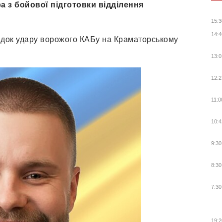
а з бойової підготовки відділення
15:3
14:4
ідок удару ворожого КАБу на Краматорському
13:0
12:2
11:0
10:4
9:30
8:30
7:30
19:2