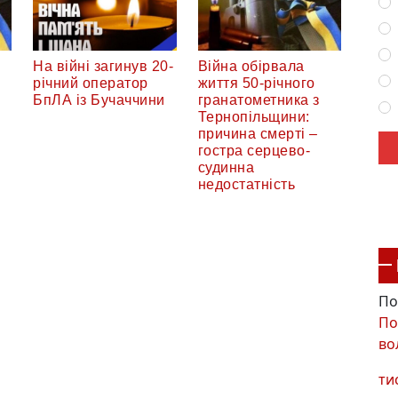
На війні загинув 20-
Війна обірвала
річний оператор
життя 50-річного
БпЛА із Бучаччини
гранатометника з
Тернопільщини:
причина смерті –
гостра серцево-
судинна
недостатність
По
По
во
ти