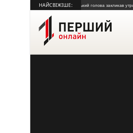
НАЙСВІЖІШЕ:
 засудили за крадіжку газу
• Міський голова закликав утриматися 