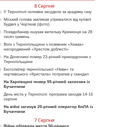
8 Серпня
У Тернополі чоловіка засудили за крадіжку газу
0
Міський голова закликав утриматися від купівлі
0
будівлі у Чорткові (фото)
Псевдобанкір ошукав жительку Кременця на 28
1
тисяч гривень
Воїн з Тернопільщини з позивним «Хижак»
7
нагороджений «Хрестом доблесті»
На Донеччині помер 23-річний прикордонник з
0
Тернопільщини
Ексголкіпер тернопільської «Ниви» та
2
чортківського «Кристала» потрапив у скандал
На Харківщині помер 55-річний захисник із
Бучаччини
День міста у Тернополі: програма заходів 14-16
серпня
На війні загинув 20-річний оператор БпЛА із
Бучаччини
7 Серпня
Війна обірвала життя 50-річного
0