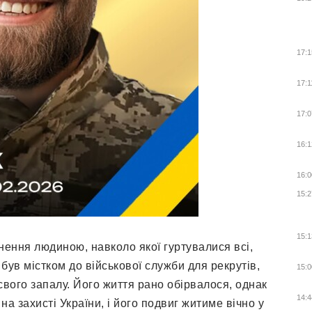
17:1
17:1
17:0
16:1
16:0
15:2
15:1
ення людиною, навколо якої гуртувалися всі,
 був містком до військової служби для рекрутів,
15:0
свого запалу. Його життя рано обірвалося, однак
14:4
а захисті України, і його подвиг житиме вічно у