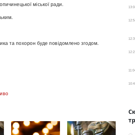
опичинецької міської ради.
13:0
зьким.
12:5
12:3
ника та похорон буде повідомлено згодом.
12:2
11:0
10:4
иво
Ск
тр