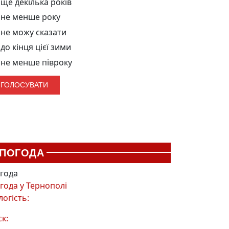
ще декілька років
не менше року
не можу сказати
до кінця цієї зими
не менше півроку
ПОГОДА
года
года у
Тернополі
логість:
ск: