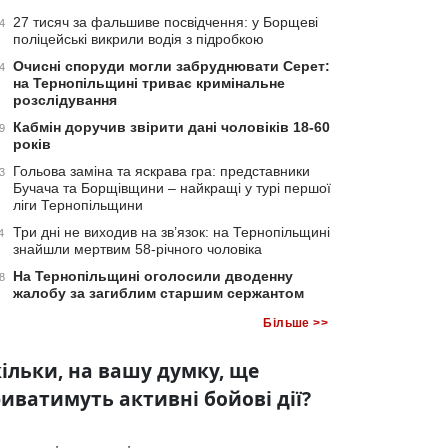
27 тисяч за фальшиве посвідчення: у Борщеві
4
поліцейські викрили водія з підробкою
Очисні споруди могли забруднювати Серет:
4
на Тернопільщині триває кримінальне
розслідування
Кабмін доручив звірити дані чоловіків 18-60
9
років
Гольова заміна та яскрава гра: представники
3
Бучача та Борщівщини – найкращі у турі першої
ліги Тернопільщини
Три дні не виходив на зв’язок: на Тернопільщині
4
знайшли мертвим 58-річного чоловіка
На Тернопільщині оголосили дводенну
8
жалобу за загиблим старшим сержантом
Більше >>
ільки, на вашу думку, ще
иватимуть активні бойові дії?