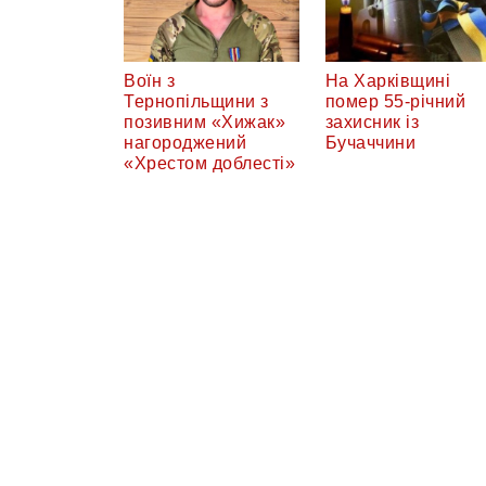
Воїн з
На Харківщині
Тернопільщини з
помер 55-річний
позивним «Хижак»
захисник із
нагороджений
Бучаччини
«Хрестом доблесті»