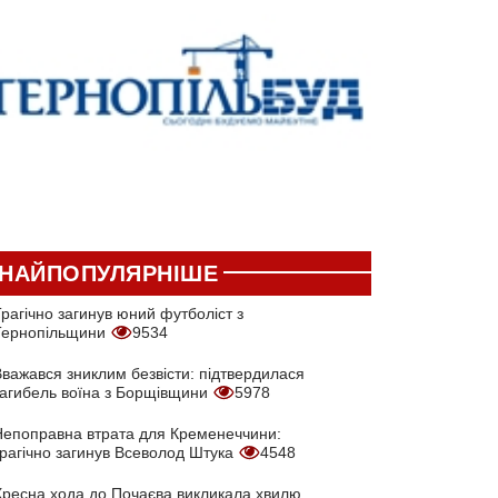
НАЙПОПУЛЯРНІШЕ
рагічно загинув юний футболіст з
Тернопільщини
9534
Вважався зниклим безвісти: підтвердилася
загибель воїна з Борщівщини
5978
Непоправна втрата для Кременеччини:
трагічно загинув Всеволод Штука
4548
Хресна хода до Почаєва викликала хвилю