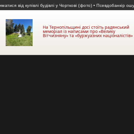
від купівлі будівлі у Чорткові (фото)
• Псевдобанкір ошукав жи
На Тернопільщині досі стоїть радянський
меморіал із написами про «Велику
Вітчизняну» та «буржуазних націоналістів»