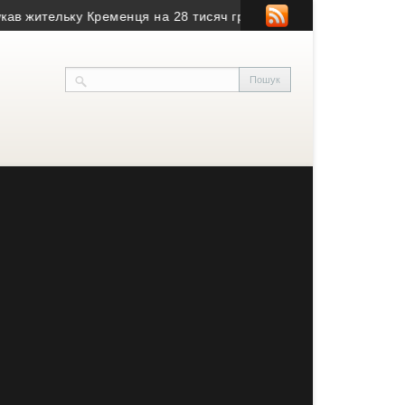
тельку Кременця на 28 тисяч гривень
• Воїн з Тернопільщини 