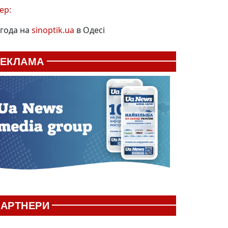
ер:
года на
sinoptik.ua
в Одесі
РЕКЛАМА
АРТНЕРИ