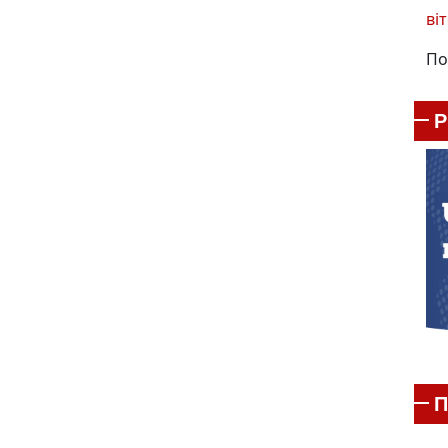
віт
По
П