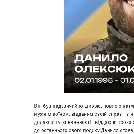
Він був надзвичайно щирою, повною натхн
мужнім воїном, відданим своїй справі, він
додаючи їм впевненості і віддаючи трохи 
до останнього свого подиху Данило стояв н