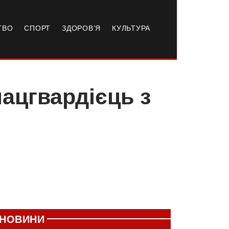
ТВО
СПОРТ
ЗДОРОВ’Я
КУЛЬТУРА
нацгвардієць з
НОВИНИ