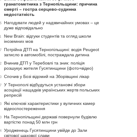
гранатометника з Тернопільщини: причина
смерті – гостра серцево-судинна
недостатність
Нагодувати людей у надзвичайних умовах – це
5
дуже відповідально
New Brain: відгуки студентів та огляд школи
1
іноземних мов
Потрійна ДТП на Тернопільщині: водія Peugeot
7
затисло в автомобілі, постраждала дитина
Вчинив ДТП у Теребовлі та зник: поліція
2
розшукує жителя Гусятинщини (фото+відео)
Спочив у Бозі відомий на Зборівщині лікар
0
У Тернополі відбудуться установчі збори
7
асоціації нащадків українських жертв польських
репресій
Які ключові характеристики у вуличних камер
3
відеоспостереження
На Тернопільщині державі повернули будівлю
0
вартістю понад 50 млн грн
Уродженець Гусятинщини увійде до Зали
4
світової шахової слави