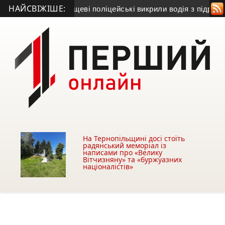
НАЙСВІЖІШЕ:
дчення: у Борщеві поліцейські викрили водія з підробкою
• 
На Тернопільщині досі стоїть
радянський меморіал із
написами про «Велику
Вітчизняну» та «буржуазних
націоналістів»