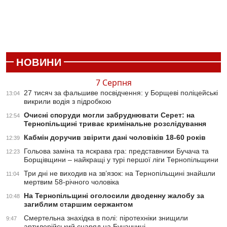
НОВИНИ
7 Серпня
27 тисяч за фальшиве посвідчення: у Борщеві поліцейські
13:04
викрили водія з підробкою
Очисні споруди могли забруднювати Серет: на
12:54
Тернопільщині триває кримінальне розслідування
Кабмін доручив звірити дані чоловіків 18-60 років
12:39
Гольова заміна та яскрава гра: представники Бучача та
12:23
Борщівщини – найкращі у турі першої ліги Тернопільщини
Три дні не виходив на зв’язок: на Тернопільщині знайшли
11:04
мертвим 58-річного чоловіка
На Тернопільщині оголосили дводенну жалобу за
10:48
загиблим старшим сержантом
Смертельна знахідка в полі: піротехніки знищили
9:47
артилерійський снаряд на Бучаччині