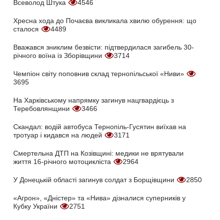
Всеволод Штука
4546
Хресна хода до Почаєва викликала хвилю обурення: що
сталося
4489
Вважався зниклим безвісти: підтвердилася загибель 30-
річного воїна із Зборівщини
3714
Чемпіон світу поповнив склад тернопільської «Ниви»
3695
На Харківському напрямку загинув нацгвардієць з
Теребовлянщини
3466
Скандал: водій автобуса Тернопіль-Гусятин виїхав на
тротуар і кидався на людей
3171
Смертельна ДТП на Козівщині: медики не врятували
життя 16-річного мотоцикліста
2964
У Донецькій області загинув солдат з Борщівщини
2850
«Агрон», «Дністер» та «Нива» дізналися суперників у
Кубку України
2751