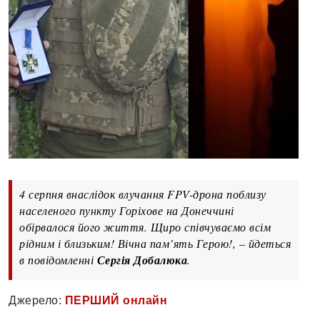
4 серпня внаслідок влучання FPV-дрона поблизу
населеного пункту Горіхове на Донеччині
обірвалося його життя. Щиро співчуваємо всім
рідним і близьким! Вічна пам’ять Герою!, – йдеться
в повідомленні
Сергія Добалюка
.
Джерело:
ПЕРШИЙ онлайн