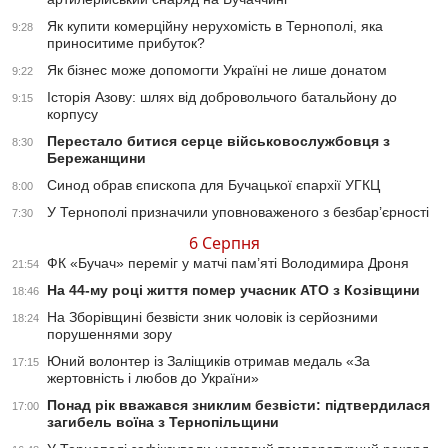
Як купити комерційну нерухомість в Тернополі, яка
9:28
приноситиме прибуток?
Як бізнес може допомогти Україні не лише донатом
9:22
Історія Азову: шлях від добровольчого батальйону до
9:15
корпусу
Перестало битися серце військовослужбовця з
8:30
Бережанщини
Синод обрав єпископа для Бучацької єпархії УГКЦ
8:00
У Тернополі призначили уповноваженого з безбар’єрності
7:30
6 Серпня
ФК «Бучач» переміг у матчі пам’яті Володимира Дроня
21:54
На 44-му році життя помер учасник АТО з Козівщини
18:46
На Зборівщині безвісти зник чоловік із серйозними
18:24
порушеннями зору
Юний волонтер із Заліщиків отримав медаль «За
17:15
жертовність і любов до України»
Понад рік вважався зниклим безвісти: підтвердилася
17:00
загибель воїна з Тернопільщини