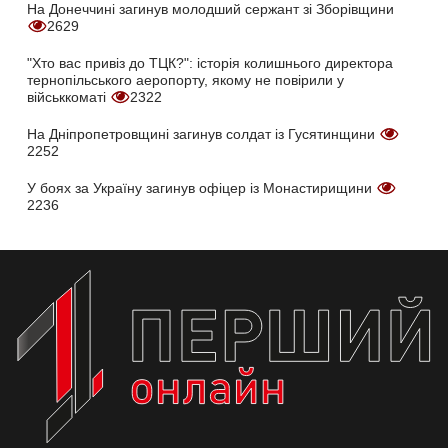
На Донеччині загинув молодший сержант зі Зборівщини
2629
"Хто вас привіз до ТЦК?": історія колишнього директора
тернопільського аеропорту, якому не повірили у
військкоматі
2322
На Дніпропетровщині загинув солдат із Гусятинщини
2252
У боях за Україну загинув офіцер із Монастирищини
2236