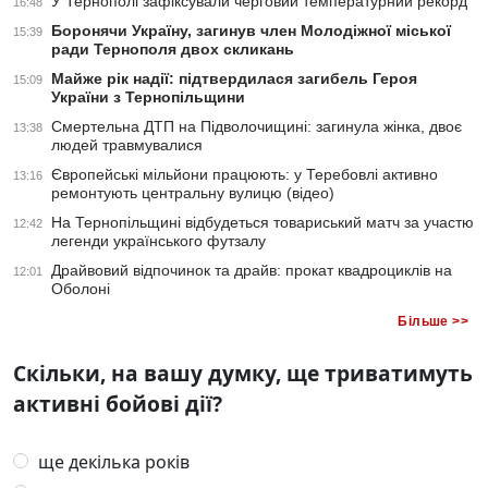
У Тернополі зафіксували черговий температурний рекорд
16:48
Боронячи Україну, загинув член Молодіжної міської
15:39
ради Тернополя двох скликань
Майже рік надії: підтвердилася загибель Героя
15:09
України з Тернопільщини
Смертельна ДТП на Підволочищині: загинула жінка, двоє
13:38
людей травмувалися
Європейські мільйони працюють: у Теребовлі активно
13:16
ремонтують центральну вулицю (відео)
На Тернопільщині відбудеться товариський матч за участю
12:42
легенди українського футзалу
Драйвовий відпочинок та драйв: прокат квадроциклів на
12:01
Оболоні
Більше >>
Скільки, на вашу думку, ще триватимуть
активні бойові дії?
ще декілька років