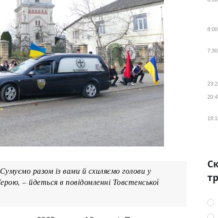
8:00
7:30
23:2
20:4
19:1
Ск
Сумуємо разом із вами й схиляємо голови у
тр
ерою, – йдеться в повідомленні Товстенської