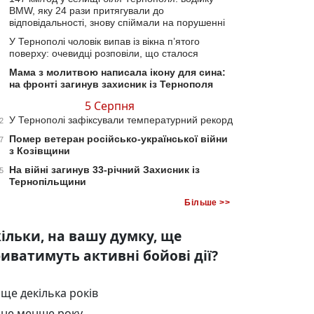
BMW, яку 24 рази притягували до
відповідальності, знову спіймали на порушенні
У Тернополі чоловік випав із вікна п’ятого
поверху: очевидці розповіли, що сталося
Мама з молитвою написала ікону для сина:
на фронті загинув захисник із Тернополя
5 Серпня
У Тернополі зафіксували температурний рекорд
2
Помер ветеран російсько-української війни
7
з Козівщини
На війні загинув 33-річний Захисник із
5
Тернопільщини
Більше >>
ільки, на вашу думку, ще
иватимуть активні бойові дії?
ще декілька років
не менше року