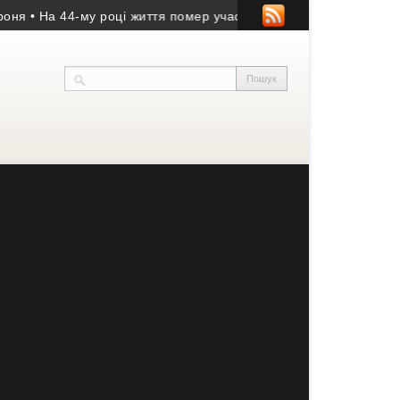
На 44-му році життя помер учасник АТО з Козівщини
• На Зборів