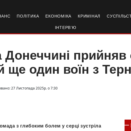
НАНС
ПОЛІТИКА
ЕКОНОМІКА
КРИМІНАЛ
СУСПІЛЬС
ІНТЕРВ’Ю
 Донеччині прийняв 
й ще один воїн з Те
овано: 27 Листопада 2025р. о 7:30
омада з глибоким болем у серці зустріла