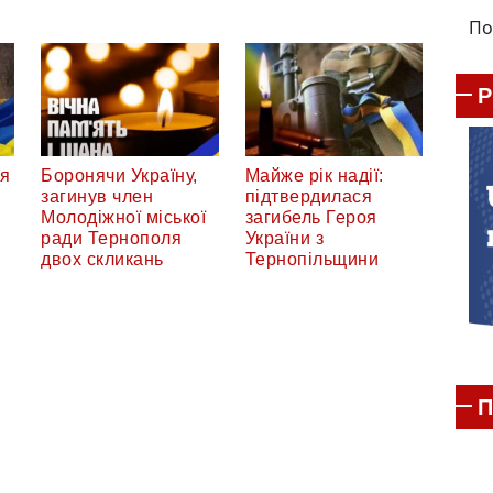
По
ся
Боронячи Україну,
Майже рік надії:
загинув член
підтвердилася
Молодіжної міської
загибель Героя
ради Тернополя
України з
двох скликань
Тернопільщини
П