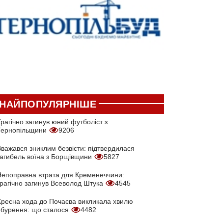
НАЙПОПУЛЯРНІШЕ
рагічно загинув юний футболіст з
Тернопільщини
9206
Вважався зниклим безвісти: підтвердилася
загибель воїна з Борщівщини
5827
Непоправна втрата для Кременеччини:
трагічно загинув Всеволод Штука
4545
Хресна хода до Почаєва викликала хвилю
обурення: що сталося
4482