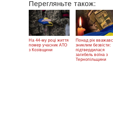
Перегляньте також:
На 44-му році життя
Понад рік вважав
помер учасник АТО
зниклим безвісти:
з Козівщини
підтвердилася
загибель воїна з
Тернопільщини