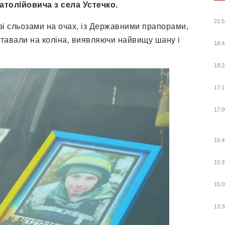
толійовича з села Устечко.
21:5
зі сльозами на очах, із Державними прапорами,
тавали на коліна, виявляючи найвищу шану і
18:4
18:2
17:1
17:0
16:4
15:3
15:0
13:3