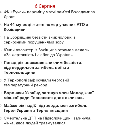
6 Серпня
ФК «Бучач» переміг у матчі пам’яті Володимира
4
Дроня
На 44-му році життя помер учасник АТО з
6
Козівщини
На Зборівщині безвісти зник чоловік із
4
серйозними порушеннями зору
Юний волонтер із Заліщиків отримав медаль
5
«За жертовність і любов до України»
Понад рік вважався зниклим безвісти:
0
підтвердилася загибель воїна з
Тернопільщини
У Тернополі зафіксували черговий
8
температурний рекорд
Боронячи Україну, загинув член Молодіжної
9
міської ради Тернополя двох скликань
Майже рік надії: підтвердилася загибель
9
Героя України з Тернопільщини
Смертельна ДТП на Підволочищині: загинула
8
жінка, двоє людей травмувалися