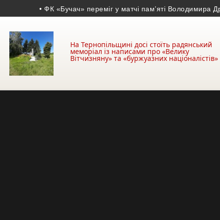
• ФК «Бучач» переміг у матчі пам’яті Володимира Дроня
• 
На Тернопільщині досі стоїть радянський
меморіал із написами про «Велику
Вітчизняну» та «буржуазних націоналістів»