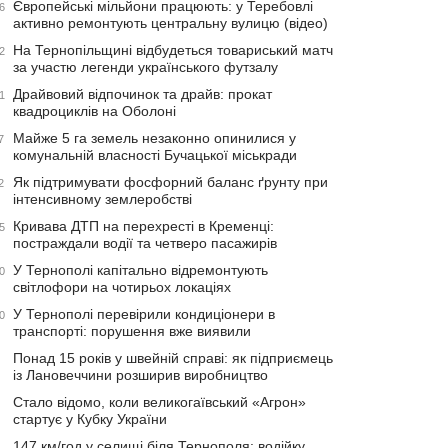
Європейські мільйони працюють: у Теребовлі
6
активно ремонтують центральну вулицю (відео)
На Тернопільщині відбудеться товариський матч
2
за участю легенди українського футзалу
Драйвовий відпочинок та драйв: прокат
1
квадроциклів на Оболоні
Майже 5 га земель незаконно опинилися у
7
комунальній власності Бучацької міськради
Як підтримувати фосфорний баланс ґрунту при
2
інтенсивному землеробстві
Кривава ДТП на перехресті в Кременці:
5
постраждали водії та четверо пасажирів
У Тернополі капітально відремонтують
0
світлофори на чотирьох локаціях
У Тернополі перевірили кондиціонери в
0
транспорті: порушення вже виявили
Понад 15 років у швейній справі: як підприємець
із Лановеччини розширив виробництво
Стало відомо, коли великогаївський «Агрон»
стартує у Кубку України
147 км/год у селищі біля Тернополя: водійку