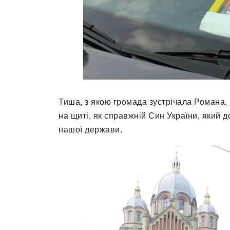
Тиша, з якою громада зустрічала Романа,
на щиті, як справжній Син України, який д
нашої держави.