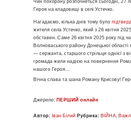
Чин похорону розпочнеться сьогодні, 27 л
Героя на кладовищі в селі Устечко.
Нагадаємо, кілька днів тому було
підтвер
жителя села Устечко, який з 26 квітня 20
обставин. Саме 26 квітня 2025 року під ч
Волноваського району Донецької області
— сержанта, старшого стрільця однієї з в
громада жили надією на повернення Рома
нашого Героя…
Вічна слава та шана Роману Крисову! Гер
Джерело:
ПЕРШИЙ онлайн
Автор:
Іван Білий
Рубрика:
ВІЙНА
,
Важл