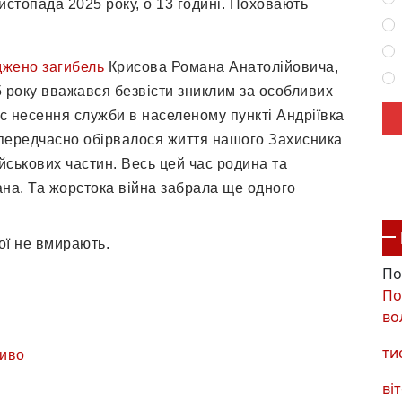
истопада 2025 року, о 13 годині. Поховають
джено загибель
Крисова Романа Анатолійовича,
25 року вважався безвісти зниклим за особливих
ас несення служби в населеному пункті Андріївка
 передчасно обірвалося життя нашого Захисника
ійськових частин. Весь цей час родина та
на. Та жорстока війна забрала ще одного
ої не вмирають.
По
По
во
ти
иво
віт