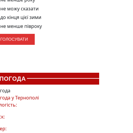
не можу сказати
до кінця цієї зими
не менше півроку
ПОГОДА
года
года у
Тернополі
логість:
ск:
ер: