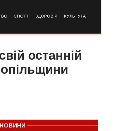
ТВО
СПОРТ
ЗДОРОВ’Я
КУЛЬТУРА
свій останній
рнопільщини
НОВИНИ