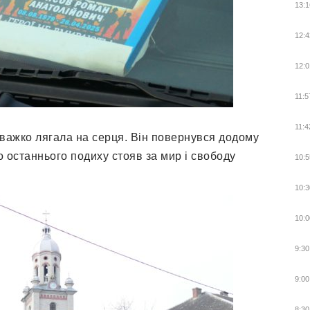
13:1
12:4
12:0
11:5
11:4
 важко лягала на серця. Він повернувся додому
о останнього подиху стояв за мир і свободу
10:5
10:3
10:0
9:30
9:00
8:30