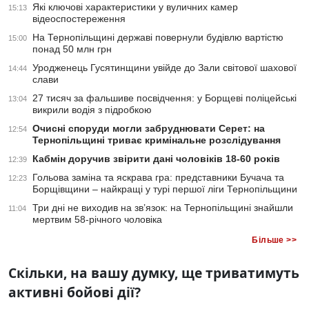
Які ключові характеристики у вуличних камер
15:13
відеоспостереження
На Тернопільщині державі повернули будівлю вартістю
15:00
понад 50 млн грн
Уродженець Гусятинщини увійде до Зали світової шахової
14:44
слави
27 тисяч за фальшиве посвідчення: у Борщеві поліцейські
13:04
викрили водія з підробкою
Очисні споруди могли забруднювати Серет: на
12:54
Тернопільщині триває кримінальне розслідування
Кабмін доручив звірити дані чоловіків 18-60 років
12:39
Гольова заміна та яскрава гра: представники Бучача та
12:23
Борщівщини – найкращі у турі першої ліги Тернопільщини
Три дні не виходив на зв’язок: на Тернопільщині знайшли
11:04
мертвим 58-річного чоловіка
Більше >>
Скільки, на вашу думку, ще триватимуть
активні бойові дії?