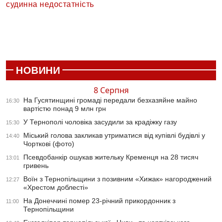
судинна недостатність
НОВИНИ
8 Серпня
На Гусятинщині громаді передали безхазяйне майно
16:30
вартістю понад 9 млн грн
У Тернополі чоловіка засудили за крадіжку газу
15:30
Міський голова закликав утриматися від купівлі будівлі у
14:40
Чорткові (фото)
Псевдобанкір ошукав жительку Кременця на 28 тисяч
13:01
гривень
Воїн з Тернопільщини з позивним «Хижак» нагороджений
12:27
«Хрестом доблесті»
На Донеччині помер 23-річний прикордонник з
11:00
Тернопільщини