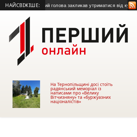
НАЙСВІЖІШЕ:
ку газу
• Міський голова закликав утриматися від купівлі буді
На Тернопільщині досі стоїть
радянський меморіал із
написами про «Велику
Вітчизняну» та «буржуазних
націоналістів»