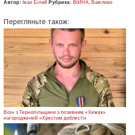
Автор:
Іван Білий
Рубрика:
ВІЙНА
,
Важливо
Перегляньте також:
Воїн з Тернопільщини з позивним «Хижак»
нагороджений «Хрестом доблесті»