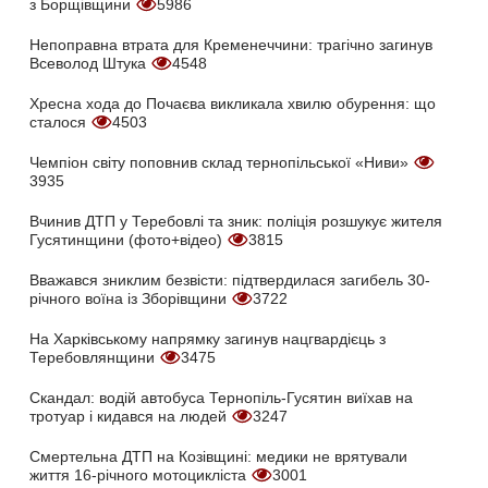
з Борщівщини
5986
Непоправна втрата для Кременеччини: трагічно загинув
Всеволод Штука
4548
Хресна хода до Почаєва викликала хвилю обурення: що
сталося
4503
Чемпіон світу поповнив склад тернопільської «Ниви»
3935
Вчинив ДТП у Теребовлі та зник: поліція розшукує жителя
Гусятинщини (фото+відео)
3815
Вважався зниклим безвісти: підтвердилася загибель 30-
річного воїна із Зборівщини
3722
На Харківському напрямку загинув нацгвардієць з
Теребовлянщини
3475
Скандал: водій автобуса Тернопіль-Гусятин виїхав на
тротуар і кидався на людей
3247
Смертельна ДТП на Козівщині: медики не врятували
життя 16-річного мотоцикліста
3001