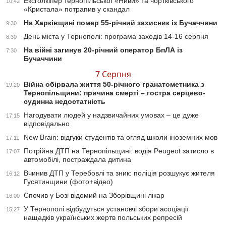
Ексголкіпер тернопільської «Ниви» та чортківського
10:42
«Кристала» потрапив у скандал
На Харківщині помер 55-річний захисник із Бучаччини
9:30
День міста у Тернополі: програма заходів 14-16 серпня
8:30
На війні загинув 20-річний оператор БпЛА із
7:30
Бучаччини
7 Серпня
Війна обірвала життя 50-річного гранатометника з
19:20
Тернопільщини: причина смерті – гостра серцево-
судинна недостатність
Нагодувати людей у надзвичайних умовах – це дуже
17:15
відповідально
New Brain: відгуки студентів та огляд школи іноземних мов
17:11
Потрійна ДТП на Тернопільщині: водія Peugeot затисло в
17:07
автомобілі, постраждала дитина
Вчинив ДТП у Теребовлі та зник: поліція розшукує жителя
16:12
Гусятинщини (фото+відео)
Спочив у Бозі відомий на Зборівщині лікар
16:00
У Тернополі відбудуться установчі збори асоціації
15:27
нащадків українських жертв польських репресій