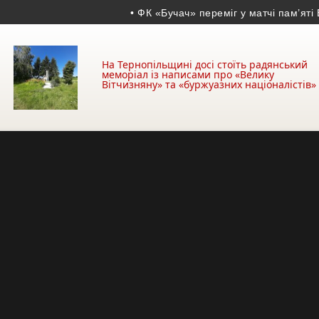
• ФК «Бучач» переміг у матчі пам’яті Воло
На Тернопільщині досі стоїть радянський
меморіал із написами про «Велику
Вітчизняну» та «буржуазних націоналістів»