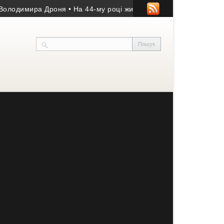
димира Дроня
• На 44-му році життя помер учасник АТО з Козів