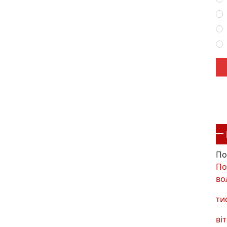
По
По
во
ти
віт