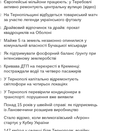
Європейські мільйони працюють: у Теребовлі
6
активно ремонтують центральну вулицю (відео)
На Тернопільщині відбудеться товариський матч
2
за участю легенди українського футзалу
Драйвовий відпочинок та драйв: прокат
1
квадроциклів на Оболоні
Майже 5 га земель незаконно опинилися у
7
комунальній власності Бучацької міськради
Як підтримувати фосфорний баланс ґрунту при
2
інтенсивному землеробстві
Кривава ДТП на перехресті в Кременці:
5
постраждали водії та четверо пасажирів
У Тернополі капітально відремонтують
0
світлофори на чотирьох локаціях
У Тернополі перевірили кондиціонери в
0
транспорті: порушення вже виявили
Понад 15 років у швейній справі: як підприємець
із Лановеччини розширив виробництво
Стало відомо, коли великогаївський «Агрон»
стартує у Кубку України
147 км/год у селищі біля Тернополя: водійку