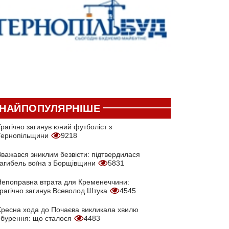
НАЙПОПУЛЯРНІШЕ
рагічно загинув юний футболіст з
Тернопільщини
9218
Вважався зниклим безвісти: підтвердилася
загибель воїна з Борщівщини
5831
Непоправна втрата для Кременеччини:
трагічно загинув Всеволод Штука
4545
Хресна хода до Почаєва викликала хвилю
обурення: що сталося
4483