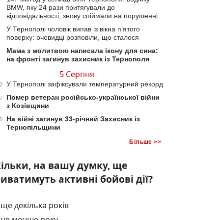
BMW, яку 24 рази притягували до
відповідальності, знову спіймали на порушенні
У Тернополі чоловік випав із вікна п’ятого
поверху: очевидці розповіли, що сталося
Мама з молитвою написала ікону для сина:
на фронті загинув захисник із Тернополя
5 Серпня
У Тернополі зафіксували температурний рекорд
2
Помер ветеран російсько-української війни
7
з Козівщини
На війні загинув 33-річний Захисник із
5
Тернопільщини
Більше >>
ільки, на вашу думку, ще
иватимуть активні бойові дії?
ще декілька років
не менше року