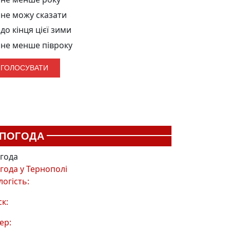
не можу сказати
до кінця цієї зими
не менше півроку
ПОГОДА
года
года у
Тернополі
логість:
ск:
ер: