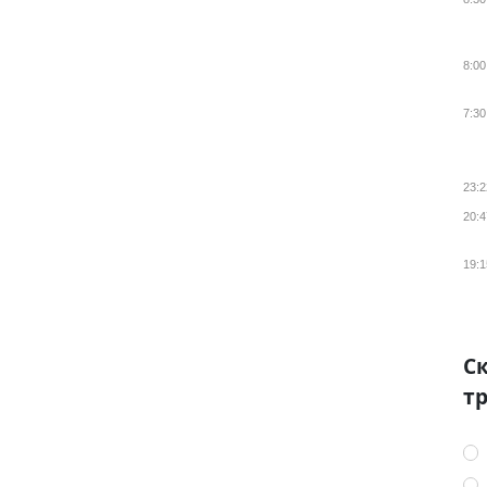
8:00
7:30
23:2
20:4
19:1
Ск
тр