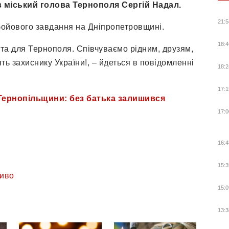
 міський голова Тернополя Сергій Надал.
21:5
 бойового завдання на Дніпропетровщині.
18:4
та для Тернополя. Співчуваємо рідним, друзям,
ять захиснику України!, – йдеться в повідомленні
18:2
17:1
 Тернопільщини: без батька залишився
17:0
16:4
15:3
иво
15:0
13:3