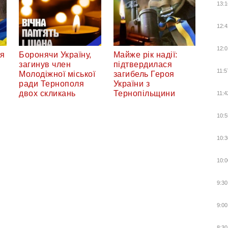
13:1
12:4
12:0
ся
Боронячи Україну,
Майже рік надії:
загинув член
підтвердилася
11:5
Молодіжної міської
загибель Героя
ради Тернополя
України з
двох скликань
Тернопільщини
11:4
10:5
10:3
10:0
9:30
9:00
8:30