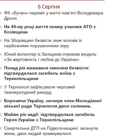
6 Серпня
ФК «Бучач» переміг у матчі пам’яті Володимира
4
Дроня
На 44-му році життя помер учасник АТО з
6
Козівщини
На Зборівщині безвісти зник чоловік із
4
серйозними порушеннями зору
Юний волонтер із Заліщиків отримав медаль
5
«За жертовність і любов до України»
Понад рік вважався зниклим безвісти:
0
підтвердилася загибель воїна з
Тернопільщини
У Тернополі зафіксували черговий
8
температурний рекорд
Боронячи Україну, загинув член Молодіжної
9
міської ради Тернополя двох скликань
Майже рік надії: підтвердилася загибель
9
Героя України з Тернопільщини
Смертельна ДТП на Підволочищині: загинула
8
жінка, двоє людей травмувалися