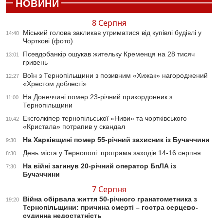
НОВИНИ
8 Серпня
Міський голова закликав утриматися від купівлі будівлі у
14:40
Чорткові (фото)
Псевдобанкір ошукав жительку Кременця на 28 тисяч
13:01
гривень
Воїн з Тернопільщини з позивним «Хижак» нагороджений
12:27
«Хрестом доблесті»
На Донеччині помер 23-річний прикордонник з
11:00
Тернопільщини
Ексголкіпер тернопільської «Ниви» та чортківського
10:42
«Кристала» потрапив у скандал
На Харківщині помер 55-річний захисник із Бучаччини
9:30
День міста у Тернополі: програма заходів 14-16 серпня
8:30
На війні загинув 20-річний оператор БпЛА із
7:30
Бучаччини
7 Серпня
Війна обірвала життя 50-річного гранатометника з
19:20
Тернопільщини: причина смерті – гостра серцево-
судинна недостатність