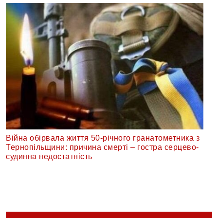
Війна обірвала життя 50-річного гранатометника з
Тернопільщини: причина смерті – гостра серцево-
судинна недостатність