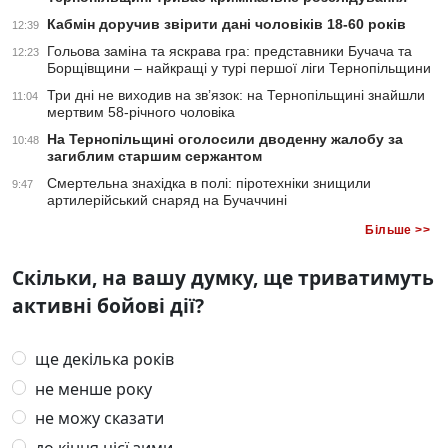
Кабмін доручив звірити дані чоловіків 18-60 років
12:39
Гольова заміна та яскрава гра: представники Бучача та
12:23
Борщівщини – найкращі у турі першої ліги Тернопільщини
Три дні не виходив на зв’язок: на Тернопільщині знайшли
11:04
мертвим 58-річного чоловіка
На Тернопільщині оголосили дводенну жалобу за
10:48
загиблим старшим сержантом
Смертельна знахідка в полі: піротехніки знищили
9:47
артилерійський снаряд на Бучаччині
Більше >>
Скільки, на вашу думку, ще триватимуть
активні бойові дії?
ще декілька років
не менше року
не можу сказати
до кінця цієї зими