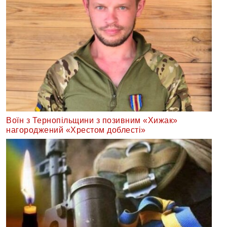
Воїн з Тернопільщини з позивним «Хижак»
нагороджений «Хрестом доблесті»