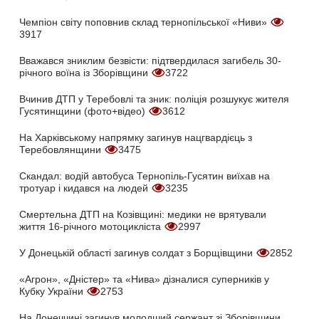
Чемпіон світу поповнив склад тернопільської «Ниви»
3917
Вважався зниклим безвісти: підтвердилася загибель 30-
річного воїна із Зборівщини
3722
Вчинив ДТП у Теребовлі та зник: поліція розшукує жителя
Гусятинщини (фото+відео)
3612
На Харківському напрямку загинув нацгвардієць з
Теребовлянщини
3475
Скандал: водій автобуса Тернопіль-Гусятин виїхав на
тротуар і кидався на людей
3235
Смертельна ДТП на Козівщині: медики не врятували
життя 16-річного мотоцикліста
2997
У Донецькій області загинув солдат з Борщівщини
2852
«Агрон», «Дністер» та «Нива» дізналися суперників у
Кубку України
2753
На Донеччині загинув молодший сержант зі Зборівщини