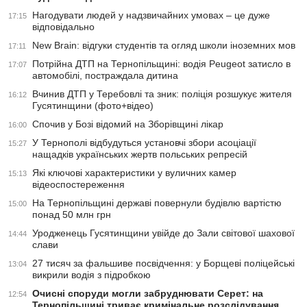
Нагодувати людей у надзвичайних умовах – це дуже
17:15
відповідально
New Brain: відгуки студентів та огляд школи іноземних мов
17:11
Потрійна ДТП на Тернопільщині: водія Peugeot затисло в
17:07
автомобілі, постраждала дитина
Вчинив ДТП у Теребовлі та зник: поліція розшукує жителя
16:12
Гусятинщини (фото+відео)
Спочив у Бозі відомий на Зборівщині лікар
16:00
У Тернополі відбудуться установчі збори асоціації
15:27
нащадків українських жертв польських репресій
Які ключові характеристики у вуличних камер
15:13
відеоспостереження
На Тернопільщині державі повернули будівлю вартістю
15:00
понад 50 млн грн
Уродженець Гусятинщини увійде до Зали світової шахової
14:44
слави
27 тисяч за фальшиве посвідчення: у Борщеві поліцейські
13:04
викрили водія з підробкою
Очисні споруди могли забруднювати Серет: на
12:54
Тернопільщині триває кримінальне розслідування