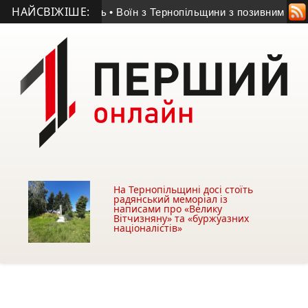
НАЙСВІЖІШЕ:
тисяч гривень
• Воїн з Тернопільщини з позивним «Хижак» н
На Тернопільщині досі стоїть
радянський меморіал із
написами про «Велику
Вітчизняну» та «буржуазних
націоналістів»