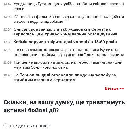
Уродженець Гусятинщини увійде до Зали світової шахової
14:44
слави
27 тисяч за фальшиве посвідчення: у Борщеві поліцейські
13:04
викрили водія з підробкою
Очисні споруди могли забруднювати Серет: на
12:54
Тернопільщині триває кримінальне розслідування
Кабмін доручив звірити дані чоловіків 18-60 років
12:39
Гольова заміна та яскрава гра: представники Бучача та
12:23
Борщівщини – найкращі у турі першої ліги Тернопільщини
Три дні не виходив на зв’язок: на Тернопільщині знайшли
11:04
мертвим 58-річного чоловіка
На Тернопільщині оголосили дводенну жалобу за
10:48
загиблим старшим сержантом
Більше >>
Скільки, на вашу думку, ще триватимуть
активні бойові дії?
ще декілька років