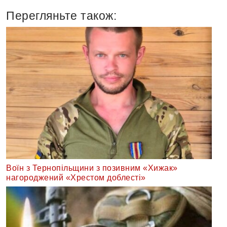
Перегляньте також:
Воїн з Тернопільщини з позивним «Хижак»
нагороджений «Хрестом доблесті»