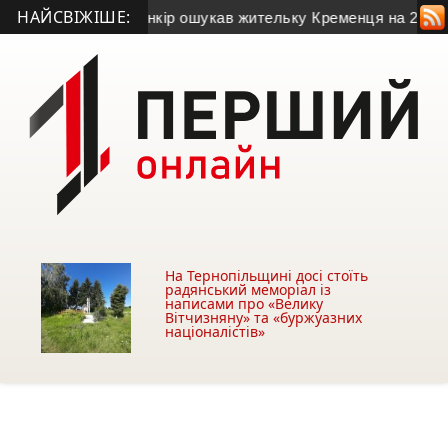
НАЙСВІЖІШЕ:
то)
• Псевдобанкір ошукав жительку Кременця на 28 тисяч г
На Тернопільщині досі стоїть
радянський меморіал із
написами про «Велику
Вітчизняну» та «буржуазних
націоналістів»