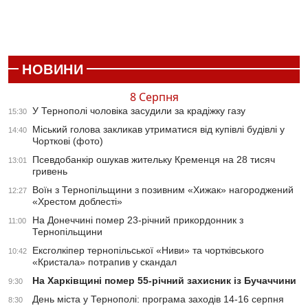
НОВИНИ
8 Серпня
У Тернополі чоловіка засудили за крадіжку газу
15:30
Міський голова закликав утриматися від купівлі будівлі у
14:40
Чорткові (фото)
Псевдобанкір ошукав жительку Кременця на 28 тисяч
13:01
гривень
Воїн з Тернопільщини з позивним «Хижак» нагороджений
12:27
«Хрестом доблесті»
На Донеччині помер 23-річний прикордонник з
11:00
Тернопільщини
Ексголкіпер тернопільської «Ниви» та чортківського
10:42
«Кристала» потрапив у скандал
На Харківщині помер 55-річний захисник із Бучаччини
9:30
День міста у Тернополі: програма заходів 14-16 серпня
8:30