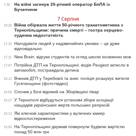
На війні загинув 20-річний оператор БпЛА із
7:30
Бучаччини
7 Серпня
Війна обірвала життя 50-річного гранатометника з
19:20
Тернопільщини: причина смерті – гостра серцево-
судинна недостатність
Нагодувати людей у надзвичайних умовах – це дуже
17:15
відповідально
New Brain: відгуки студентів та огляд школи іноземних мов
17:11
Потрійна ДТП на Тернопільщині: водія Peugeot затисло в
17:07
автомобілі, постраждала дитина
Вчинив ДТП у Теребовлі та зник: поліція розшукує жителя
16:12
Гусятинщини (фото+відео)
Спочив у Бозі відомий на Зборівщині лікар
16:00
У Тернополі відбудуться установчі збори асоціації
15:27
нащадків українських жертв польських репресій
Які ключові характеристики у вуличних камер
15:13
відеоспостереження
На Тернопільщині державі повернули будівлю вартістю
15:00
понад 50 млн грн