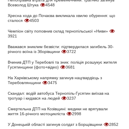
Непоправна втрата для Кременеччини: трагічно загинув
Всеволод Штука
4548
Хресна хода до Почаєва викликала хвилю обурення: що
сталося
4503
Чемпіон світу поповнив склад тернопільської «Ниви»
3921
Вважався зниклим безвісти: підтвердилася загибель 30-
річного воїна із Зборівщини
3722
Вчинив ДТП у Теребовлі та зник: поліція розшукує жителя
Гусятинщини (фото+відео)
3681
На Харківському напрямку загинув нацгвардієць з
Теребовлянщини
3475
Скандал: водій автобуса Тернопіль-Гусятин виїхав на
тротуар і кидався на людей
3237
Смертельна ДТП на Козівщині: медики не врятували
життя 16-річного мотоцикліста
2998
У Донецькій області загинув солдат з Борщівщини
2852