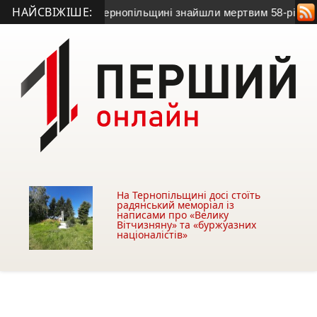
НАЙСВІЖІШЕ:
а зв’язок: на Тернопільщині знайшли мертвим 58-річного чоло
На Тернопільщині досі стоїть
радянський меморіал із
написами про «Велику
Вітчизняну» та «буржуазних
націоналістів»