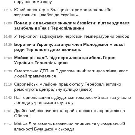
порушеннями зору
Юний волонтер із Заліщиків отримав медаль «За
17:15
жертовність і любов до України»
Понад рік вважався зниклим безвісти: підтвердилася
17:00
загибель воїна з Тернопільщини
У Тернополі зафіксували черговий температурний рекорд
16:48
Боронячи Україну, загинув член Молодіжної міської
15:39
ради Тернополя двох скликань
Майже рік надії: підтвердилася загибель Героя
15:09
України з Тернопільщини
Смертельна ДТП на Підволочищині: загинула жінка, двоє
13:38
людей травмувалися
Європейські мільйони працюють: у Теребовлі активно
13:16
ремонтують центральну вулицю (відео)
На Тернопільщині відбудеться товариський матч за участю
12:42
легенди українського футзалу
Драйвовий відпочинок та драйв: прокат квадроциклів на
12:01
Оболоні
Майже 5 га земель незаконно опинилися у комунальній
11:57
власності Бучацької міськради