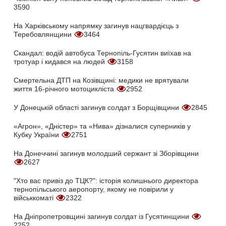
3590
На Харківському напрямку загинув нацгвардієць з
Теребовлянщини
3464
Скандал: водій автобуса Тернопіль-Гусятин виїхав на
тротуар і кидався на людей
3158
Смертельна ДТП на Козівщині: медики не врятували
життя 16-річного мотоцикліста
2952
У Донецькій області загинув солдат з Борщівщини
2845
«Агрон», «Дністер» та «Нива» дізналися суперників у
Кубку України
2751
На Донеччині загинув молодший сержант зі Зборівщини
2627
"Хто вас привіз до ТЦК?": історія колишнього директора
тернопільського аеропорту, якому не повірили у
військкоматі
2322
На Дніпропетровщині загинув солдат із Гусятинщини
2252