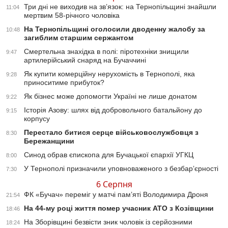
Три дні не виходив на зв’язок: на Тернопільщині знайшли
11:04
мертвим 58-річного чоловіка
На Тернопільщині оголосили дводенну жалобу за
10:48
загиблим старшим сержантом
Смертельна знахідка в полі: піротехніки знищили
9:47
артилерійський снаряд на Бучаччині
Як купити комерційну нерухомість в Тернополі, яка
9:28
приноситиме прибуток?
Як бізнес може допомогти Україні не лише донатом
9:22
Історія Азову: шлях від добровольчого батальйону до
9:15
корпусу
Перестало битися серце військовослужбовця з
8:30
Бережанщини
Синод обрав єпископа для Бучацької єпархії УГКЦ
8:00
У Тернополі призначили уповноваженого з безбар’єрності
7:30
6 Серпня
ФК «Бучач» переміг у матчі пам’яті Володимира Дроня
21:54
На 44-му році життя помер учасник АТО з Козівщини
18:46
На Зборівщині безвісти зник чоловік із серйозними
18:24