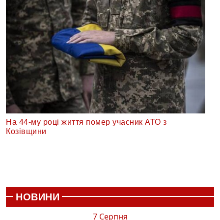
На 44-му році життя помер учасник АТО з
Козівщини
НОВИНИ
7 Серпня