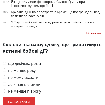
Як підтримувати фосфорний баланс ґрунту при
11:42
інтенсивному землеробстві
Кривава ДТП на перехресті в Кременці: постраждали водії
10:55
та четверо пасажирів
У Тернополі капітально відремонтують світлофори на
10:30
чотирьох локаціях
Більше >>
Скільки, на вашу думку, ще триватимуть
активні бойові дії?
ще декілька років
не менше року
не можу сказати
до кінця цієї зими
не менше півроку