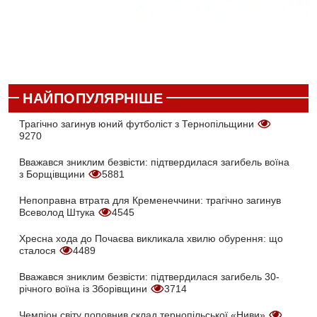
НАЙПОПУЛЯРНІШЕ
Трагічно загинув юний футболіст з Тернопільщини
9270
Вважався зниклим безвісти: підтвердилася загибель воїна
з Борщівщини
5881
Непоправна втрата для Кременеччини: трагічно загинув
Всеволод Штука
4545
Хресна хода до Почаєва викликала хвилю обурення: що
сталося
4489
Вважався зниклим безвісти: підтвердилася загибель 30-
річного воїна із Зборівщини
3714
Чемпіон світу поповнив склад тернопільської «Ниви»