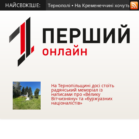
НАЙСВІЖІШЕ:
іля АЗС у Тернополі
• На Кременеччині хочуть забрати безха
На Тернопільщині досі стоїть
радянський меморіал із
написами про «Велику
Вітчизняну» та «буржуазних
націоналістів»