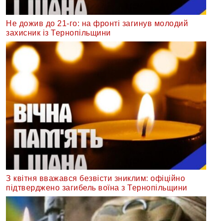
Не дожив до 21-го: на фронті загинув молодий
захисник із Тернопільщини
З квітня вважався безвісти зниклим: офіційно
підтверджено загибель воїна з Тернопільщини