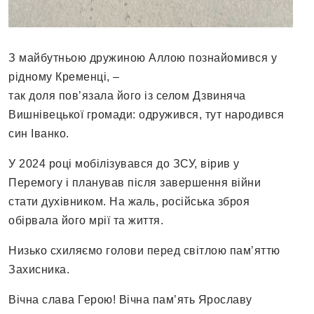
З майбутньою дружиною Аллою познайомився у
рідному Кременці, –
так доля пов’язала його із селом Дзвиняча
Вишнівецької громади: одружився, тут народився
син Іванко.
У 2024 році мобілізувався до ЗСУ, вірив у
Перемогу і планував після завершення війни
стати духівником. На жаль, російська зброя
обірвала його мрії та життя.
Низько схиляємо голови перед світлою пам’яттю
Захисника.
Вічна слава Герою! Вічна пам’ять Ярославу