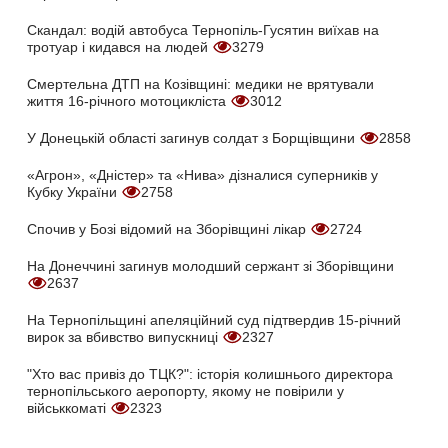
Скандал: водій автобуса Тернопіль-Гусятин виїхав на
тротуар і кидався на людей
3279
Смертельна ДТП на Козівщині: медики не врятували
життя 16-річного мотоцикліста
3012
У Донецькій області загинув солдат з Борщівщини
2858
«Агрон», «Дністер» та «Нива» дізналися суперників у
Кубку України
2758
Спочив у Бозі відомий на Зборівщині лікар
2724
На Донеччині загинув молодший сержант зі Зборівщини
2637
На Тернопільщині апеляційний суд підтвердив 15-річний
вирок за вбивство випускниці
2327
"Хто вас привіз до ТЦК?": історія колишнього директора
тернопільського аеропорту, якому не повірили у
військкоматі
2323