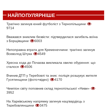
НАЙПОПУЛЯРНІШЕ
Трагічно загинув юний футболіст з Тернопільщини
9714
Вважався зниклим безвісти: підтвердилася загибель воїна
з Борщівщини
6003
Непоправна втрата для Кременеччини: трагічно загинув
Всеволод Штука
4549
Хресна хода до Почаєва викликала хвилю обурення: що
сталося
4506
Вчинив ДТП у Теребовлі та зник: поліція розшукує жителя
Гусятинщини (фото+відео)
4170
Чемпіон світу поповнив склад тернопільської «Ниви»
3952
На Харківському напрямку загинув нацгвардієць з
Теребовлянщини
3475