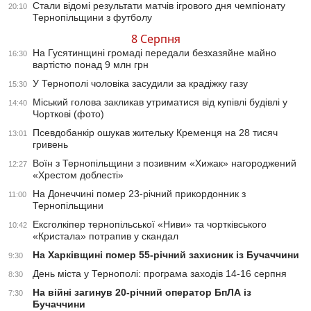
Стали відомі результати матчів ігрового дня чемпіонату
20:10
Тернопільщини з футболу
8 Серпня
На Гусятинщині громаді передали безхазяйне майно
16:30
вартістю понад 9 млн грн
У Тернополі чоловіка засудили за крадіжку газу
15:30
Міський голова закликав утриматися від купівлі будівлі у
14:40
Чорткові (фото)
Псевдобанкір ошукав жительку Кременця на 28 тисяч
13:01
гривень
Воїн з Тернопільщини з позивним «Хижак» нагороджений
12:27
«Хрестом доблесті»
На Донеччині помер 23-річний прикордонник з
11:00
Тернопільщини
Ексголкіпер тернопільської «Ниви» та чортківського
10:42
«Кристала» потрапив у скандал
На Харківщині помер 55-річний захисник із Бучаччини
9:30
День міста у Тернополі: програма заходів 14-16 серпня
8:30
На війні загинув 20-річний оператор БпЛА із
7:30
Бучаччини