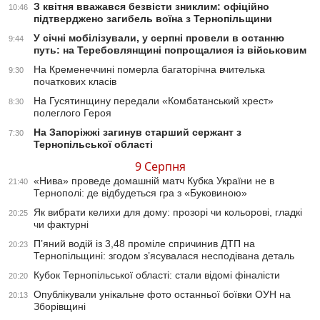
З квітня вважався безвісти зниклим: офіційно
10:46
підтверджено загибель воїна з Тернопільщини
У січні мобілізували, у серпні провели в останню
9:44
путь: на Теребовлянщині попрощалися із військовим
На Кременеччині померла багаторічна вчителька
9:30
початкових класів
На Гусятинщину передали «Комбатанський хрест»
8:30
полеглого Героя
На Запоріжжі загинув старший сержант з
7:30
Тернопільської області
9 Серпня
«Нива» проведе домашній матч Кубка України не в
21:40
Тернополі: де відбудеться гра з «Буковиною»
Як вибрати келихи для дому: прозорі чи кольорові, гладкі
20:25
чи фактурні
П’яний водій із 3,48 проміле спричинив ДТП на
20:23
Тернопільщині: згодом з’ясувалася несподівана деталь
Кубок Тернопільської області: стали відомі фіналісти
20:20
Опублікували унікальне фото останньої боївки ОУН на
20:13
Зборівщині