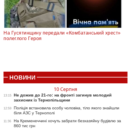
На Гусятинщину передали «Комбатанський хрест»
полеглого Героя
НОВИНИ
10 Серпня
Не дожив до 21-го: на фронті загинув молодий
13:15
захисник із Тернопільщини
Поліція встановила особу чоловіка, тіло якого знайшли
12:59
біля АЗС у Тернополі
На Кременеччині хочуть забрати безхазяйну будівлю за
11:36
860 тис грн