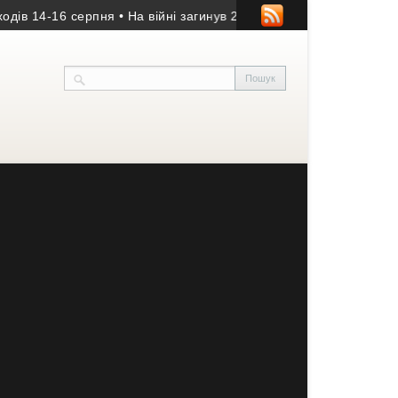
4-16 серпня
• На війні загинув 20-річний оператор БпЛА із Буча