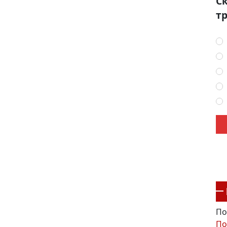
Ск
тр
По
По