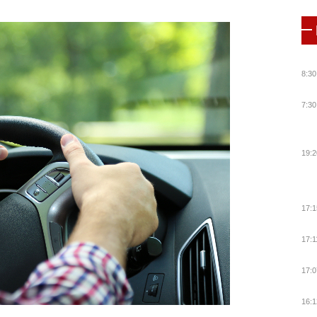
8:30
7:30
19:2
17:1
17:1
17:0
16:1