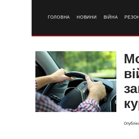
ГОЛОВНА
НОВИНИ
ВІЙНА
РЕЗО
Мо
ві
за
ку
Опубліко