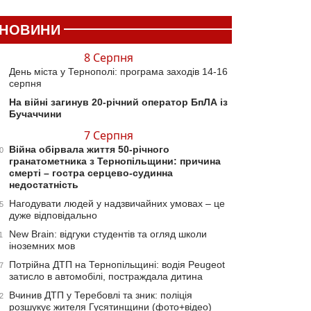
НОВИНИ
8 Серпня
День міста у Тернополі: програма заходів 14-16
серпня
На війні загинув 20-річний оператор БпЛА із
Бучаччини
7 Серпня
Війна обірвала життя 50-річного
0
гранатометника з Тернопільщини: причина
смерті – гостра серцево-судинна
недостатність
Нагодувати людей у надзвичайних умовах – це
5
дуже відповідально
New Brain: відгуки студентів та огляд школи
1
іноземних мов
Потрійна ДТП на Тернопільщині: водія Peugeot
7
затисло в автомобілі, постраждала дитина
Вчинив ДТП у Теребовлі та зник: поліція
2
розшукує жителя Гусятинщини (фото+відео)