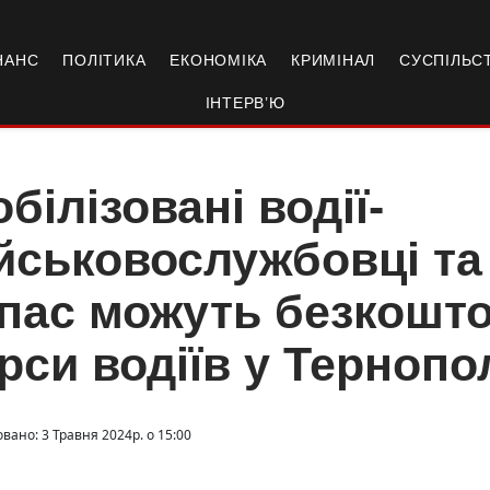
НАНС
ПОЛІТИКА
ЕКОНОМІКА
КРИМІНАЛ
СУСПІЛЬС
ІНТЕРВ’Ю
білізовані водії-
йськовослужбовці та 
пас можуть безкошт
рси водіїв у Тернопо
вано: 3 Травня 2024р. о 15:00