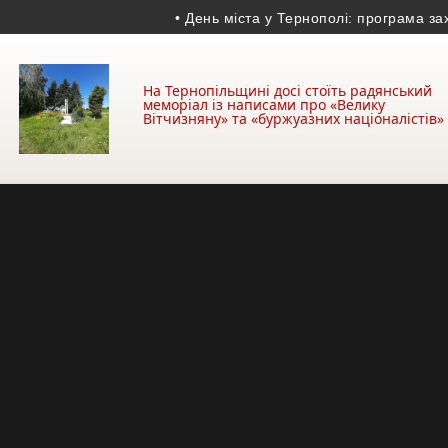
• День міста у Тернополі: програма заходів 1
На Тернопільщині досі стоїть радянський
меморіал із написами про «Велику
Вітчизняну» та «буржуазних націоналістів»