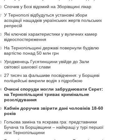
Спочив у Бозі відомий на Зборівщині лікар
0
У Тернополі відбудуться установчі збори
7
асоціації нащадків українських жертв польських
репресій
Які ключові характеристики у вуличних камер
3
відеоспостереження
На Тернопільщині державі повернули будівлю
0
вартістю понад 50 млн грн
Уродженець Гусятинщини увійде до Зали
4
світової шахової слави
27 тисяч за фальшиве посвідчення: у Борщеві
4
поліцейські викрили водія з підробкою
Очисні споруди могли забруднювати Серет:
4
на Тернопільщині триває кримінальне
розслідування
Кабмін доручив звірити дані чоловіків 18-60
9
років
Гольова заміна та яскрава гра: представники
3
Бучача та Борщівщини – найкращі у турі першої
ліги Тернопільщини