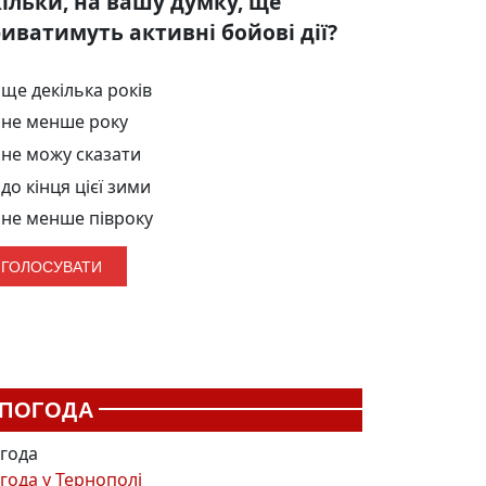
ільки, на вашу думку, ще
иватимуть активні бойові дії?
ще декілька років
не менше року
не можу сказати
до кінця цієї зими
не менше півроку
ПОГОДА
года
года у
Тернополі