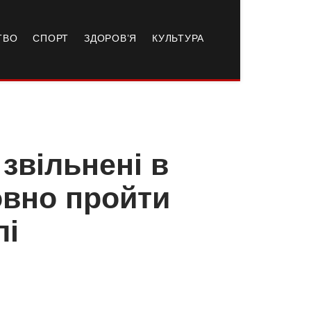
ТВО
СПОРТ
ЗДОРОВ’Я
КУЛЬТУРА
звільнені в
овно пройти
лі