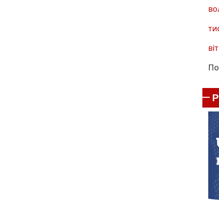
во
ти
віт
По