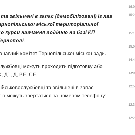
16:0
15:2
та звільнені в запас (демобілізовані) із лав
Тернопільської міської територіальної
 курси навчання водінню на базі КП
15:1
ернополі.
15:0
онавчий комітет Тернопільської міської ради.
14:4
службовці можуть проходити підготовку або
13:0
С, Д1, Д, ВЕ, СЕ.
12:5
-військовослужбовці та звільнені в запас
ією можуть звертатися за номером телефону:
12:3
12:2