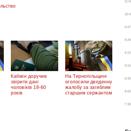
11:0
ільство
10:4
9:47
9:28
9:22
9:15
Кабмін доручив
На Тернопільщині
8:30
звірити дані
оголосили дводенну
чоловіків 18-60
жалобу за загиблим
8:00
років
старшим сержантом
7:30