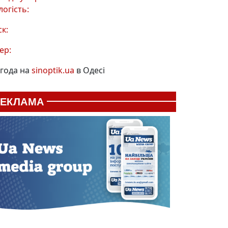
логість:
ск:
ер:
года на
sinoptik.ua
в Одесі
РЕКЛАМА