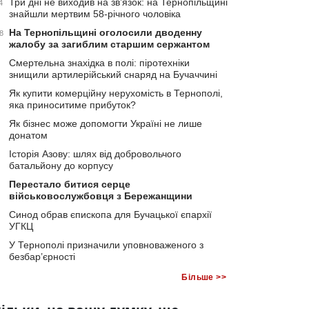
Три дні не виходив на зв’язок: на Тернопільщині
4
знайшли мертвим 58-річного чоловіка
На Тернопільщині оголосили дводенну
8
жалобу за загиблим старшим сержантом
Смертельна знахідка в полі: піротехніки
знищили артилерійський снаряд на Бучаччині
Як купити комерційну нерухомість в Тернополі,
яка приноситиме прибуток?
Як бізнес може допомогти Україні не лише
донатом
Історія Азову: шлях від добровольчого
батальйону до корпусу
Перестало битися серце
військовослужбовця з Бережанщини
Синод обрав єпископа для Бучацької єпархії
УГКЦ
У Тернополі призначили уповноваженого з
безбар’єрності
Більше >>