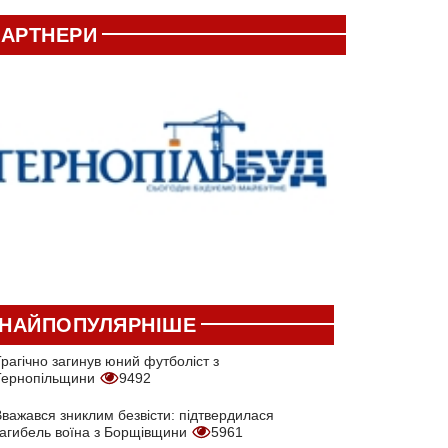
АРТНЕРИ
НАЙПОПУЛЯРНІШЕ
рагічно загинув юний футболіст з
Тернопільщини
9492
Вважався зниклим безвісти: підтвердилася
загибель воїна з Борщівщини
5961