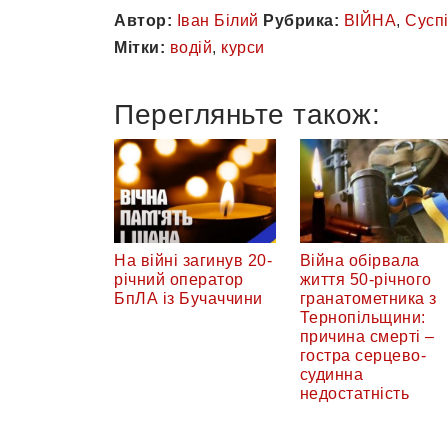
Автор:
Іван Білий
Рубрика:
ВІЙНА
,
Сусп
Мітки:
водій
,
курси
Перегляньте також:
На війні загинув 20-
Війна обірвала
річний оператор
життя 50-річного
БпЛА із Бучаччини
гранатометника з
Тернопільщини:
причина смерті –
гостра серцево-
судинна
недостатність