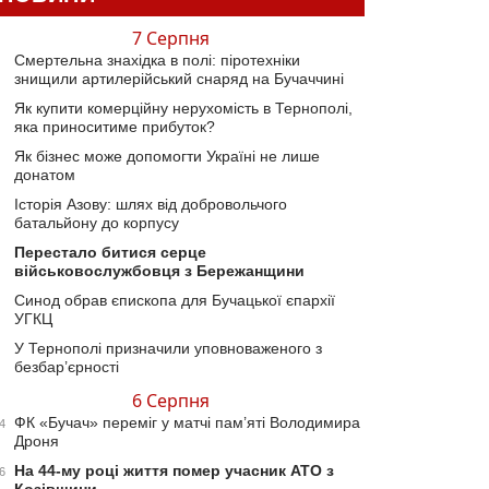
7 Серпня
Смертельна знахідка в полі: піротехніки
знищили артилерійський снаряд на Бучаччині
Як купити комерційну нерухомість в Тернополі,
яка приноситиме прибуток?
Як бізнес може допомогти Україні не лише
донатом
Історія Азову: шлях від добровольчого
батальйону до корпусу
Перестало битися серце
військовослужбовця з Бережанщини
Синод обрав єпископа для Бучацької єпархії
УГКЦ
У Тернополі призначили уповноваженого з
безбар’єрності
6 Серпня
ФК «Бучач» переміг у матчі пам’яті Володимира
4
Дроня
На 44-му році життя помер учасник АТО з
6