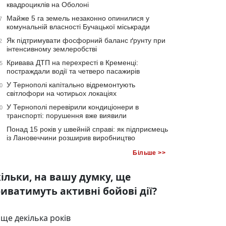
квадроциклів на Оболоні
Майже 5 га земель незаконно опинилися у
7
комунальній власності Бучацької міськради
Як підтримувати фосфорний баланс ґрунту при
2
інтенсивному землеробстві
Кривава ДТП на перехресті в Кременці:
5
постраждали водії та четверо пасажирів
У Тернополі капітально відремонтують
0
світлофори на чотирьох локаціях
У Тернополі перевірили кондиціонери в
0
транспорті: порушення вже виявили
Понад 15 років у швейній справі: як підприємець
із Лановеччини розширив виробництво
Більше >>
ільки, на вашу думку, ще
иватимуть активні бойові дії?
ще декілька років