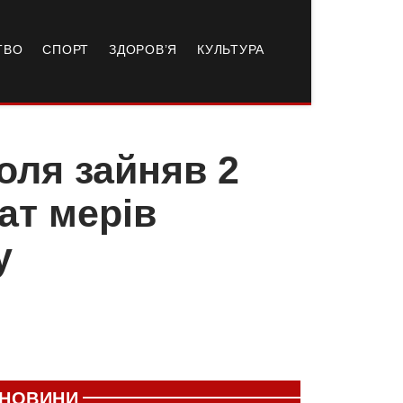
ТВО
СПОРТ
ЗДОРОВ’Я
КУЛЬТУРА
оля зайняв 2
ат мерів
у
НОВИНИ