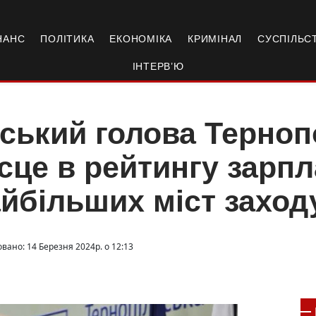
НАНС
ПОЛІТИКА
ЕКОНОМІКА
КРИМІНАЛ
СУСПІЛЬС
ІНТЕРВ’Ю
ський голова Терноп
сце в рейтингу зарпл
йбільших міст заход
вано: 14 Березня 2024р. о 12:13