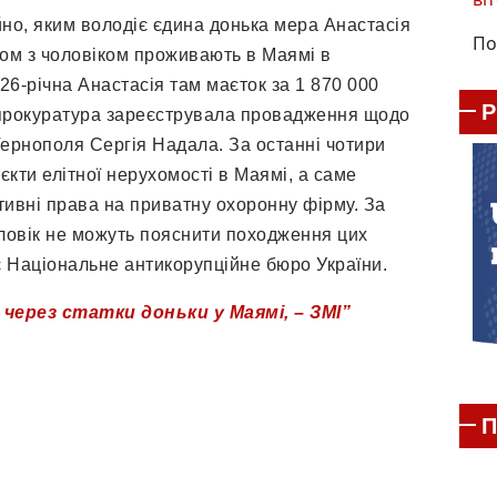
йно, яким володіє єдина донька мера Анастасія
По
зом з чоловіком проживають в Маямі в
6-річна Анастасія там маєток за 1 870 000
 прокуратура зареєструвала провадження щодо
Тернополя Сергія Надала. За останні чотири
’єкти елітної нерухомості в Маямі, а саме
ативні права на приватну охоронну фірму. За
оловік не можуть пояснити походження цих
 Національне антикорупційне бюро України.
через статки доньки у Маямі, – ЗМІ”
П