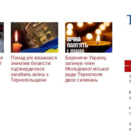
тя
Понад рік вважався
Боронячи Україну,
О
зниклим безвісти:
загинув член
підтвердилася
Молодіжної міської
загибель воїна з
ради Тернополя
Т
Тернопільщини
двох скликань