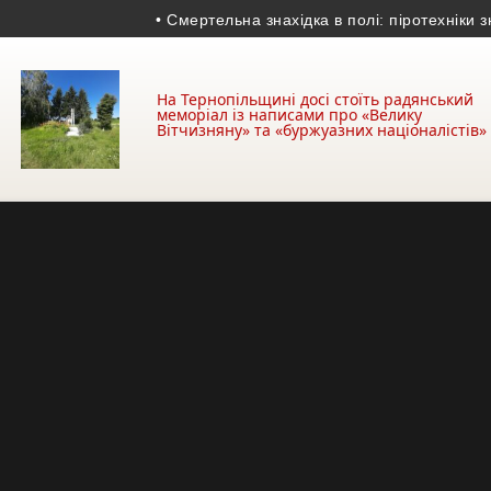
• Смертельна знахідка в полі: піротехніки знищи
На Тернопільщині досі стоїть радянський
меморіал із написами про «Велику
Вітчизняну» та «буржуазних націоналістів»