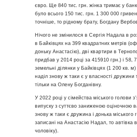
євро. Ще 840 тис. грн. жінка тримає у банк
було всього 150 тис. грн. 1 300 000 грив
точніше, то рідному брату, Богдану Вербо
Нічого не змінилося в Сергія Надала в ро
в Байківцях на 399 квадратних метрів (о
доньку Анастасію), дві квартири в Тернопо
придбав у 2014 році за 415910 грн.) і 58, 
земельні ділянки у Байківцях (1 200 кв. м
наділ знову ж таки є у власності дружини
тільки на Олену Богданівну.
У 2022 році у сімейства міського голови 
випуску з суттєво заниженою оціночною ва
знову ж таки є дружина і донька міського 
записані на Анастасію Надал, то автівка 
чоловіку).