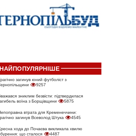
НАЙПОПУЛЯРНІШЕ
рагічно загинув юний футболіст з
Тернопільщини
9257
Вважався зниклим безвісти: підтвердилася
загибель воїна з Борщівщини
5875
Непоправна втрата для Кременеччини:
трагічно загинув Всеволод Штука
4545
Хресна хода до Почаєва викликала хвилю
обурення: що сталося
4487