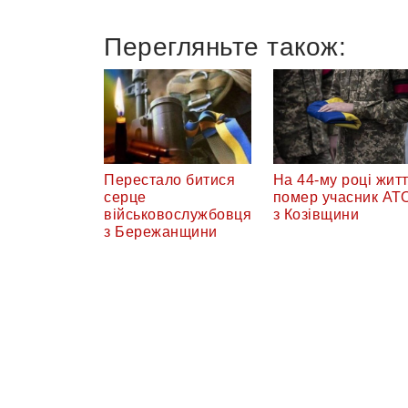
Перегляньте також:
Перестало битися
На 44-му році жит
серце
помер учасник АТ
військовослужбовця
з Козівщини
з Бережанщини