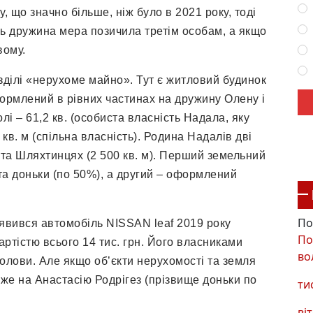
у, що значно більше, ніж було в 2021 року, тоді
ень дружина мера позичила третім особам, а якщо
вому.
зділі «нерухоме майно». Тут є житловий будинок
формлений в рівних частинах на дружину Олену і
лі – 61,2 кв. (особиста власність Надала, яку
7 кв. м (спільна власність). Родина Надалів дві
) та Шляхтинцях (2 500 кв. м). Перший земельний
 та доньки (по 50%), а другий – оформлений
По
з’явився автомобіль NISSAN leaf 2019 року
По
ртістю всього 14 тис. грн. Його власниками
во
голови. Але якщо об’єкти нерухомості та земля
вже на Анастасію Родрігез (прізвище доньки по
ти
віт