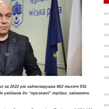
9:47
9:28
9:22
9:15
8:30
8:00
7:30
 за 2022 рік задекларував 862 тисячі 591
н увійшов до “призової” трійки, займаючи
21:5
18:4