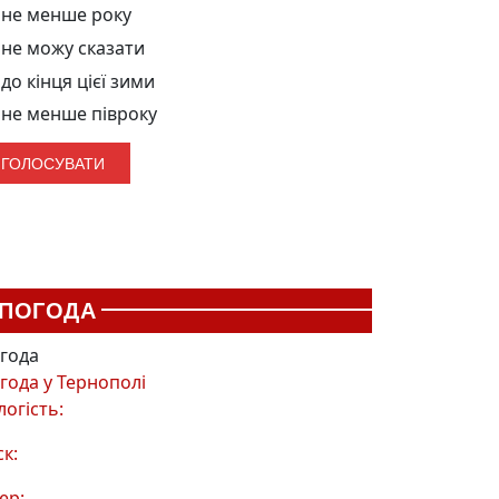
не менше року
не можу сказати
до кінця цієї зими
не менше півроку
ПОГОДА
года
года у
Тернополі
логість:
ск:
ер: