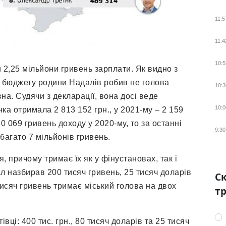
11:5
11:4
10:5
 2,25 мільйони гривень зарплати. Як видно з
о бюджету родини Надалів робив не голова
10:3
на. Судячи з декларації, вона досі веде
10:0
нка отримала 2 813 152 грн., у 2021-му – 2 159
 069 гривень доходу у 2020-му, то за останні
9:30
багато 7 мільйонів гривень.
 причому тримає їх як у фінустановах, так і
ал назбирав 200 тисяч гривень, 25 тисяч доларів
Ск
тисяч гривень тримає міський голова на двох
тр
ці: 400 тис. грн., 80 тисяч доларів та 25 тисяч