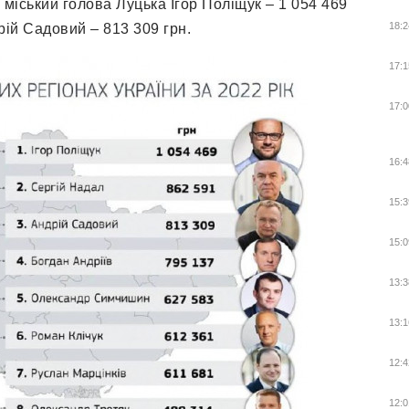
міський голова Луцька Ігор Поліщук – 1 054 469
18:2
рій Садовий – 813 309 грн.
17:1
17:0
16:4
15:3
15:0
13:3
13:1
12:4
12:0