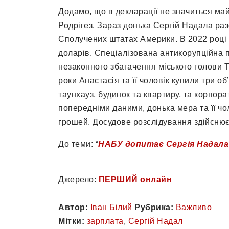
Додамо, що в декларації не значиться ма
Родрігез. Зараз донька Сергій Надала ра
Сполучених штатах Америки. В 2022 році 2
доларів. Спеціалізована антикорупційна
незаконного збагачення міського голови 
роки Анастасія та її чоловік купили три об
таунхауз, будинок та квартиру, та корпор
попередніми даними, донька мера та її ч
грошей. Досудове розслідування здійснює
До теми: “
НАБУ допитає Сергія Надала 
Джерело:
ПЕРШИЙ онлайн
Автор:
Іван Білий
Рубрика:
Важливо
Мітки:
зарплата
,
Сергій Надал