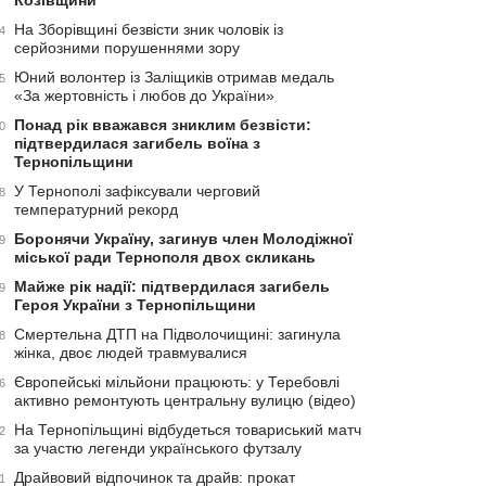
Козівщини
На Зборівщині безвісти зник чоловік із
4
серйозними порушеннями зору
Юний волонтер із Заліщиків отримав медаль
5
«За жертовність і любов до України»
Понад рік вважався зниклим безвісти:
0
підтвердилася загибель воїна з
Тернопільщини
У Тернополі зафіксували черговий
8
температурний рекорд
Боронячи Україну, загинув член Молодіжної
9
міської ради Тернополя двох скликань
Майже рік надії: підтвердилася загибель
9
Героя України з Тернопільщини
Смертельна ДТП на Підволочищині: загинула
8
жінка, двоє людей травмувалися
Європейські мільйони працюють: у Теребовлі
6
активно ремонтують центральну вулицю (відео)
На Тернопільщині відбудеться товариський матч
2
за участю легенди українського футзалу
Драйвовий відпочинок та драйв: прокат
1