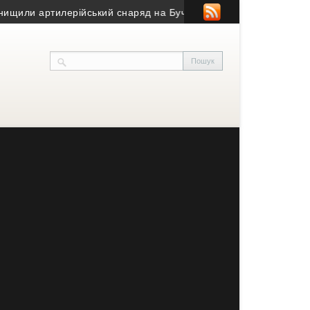
ли артилерійський снаряд на Бучаччині
• Як купити комерційну 