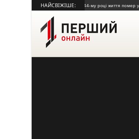
НАЙСВІЖІШЕ:
 пам’яті Володимира Дроня
• На 44-му році життя помер учасник