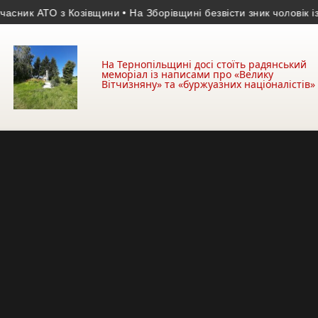
 АТО з Козівщини
• На Зборівщині безвісти зник чоловік із се
На Тернопільщині досі стоїть радянський
меморіал із написами про «Велику
Вітчизняну» та «буржуазних націоналістів»