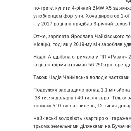
вд
по-третє, купити 4-річний BMW X5 за якихо
улюбленцем фортуни. Хоча директор 1-ої 
– у 2017 році він придбав 3-річний Lexus 
Отже, зарплата Ярослава Чайківського тор
місяць), тоді як у 2019-му він заробляв у
Надія Андріївна отримала у ПП «Разан» 2
із цієї ж фірми отримав 56 250 грн. орендн
Також Надія Чайківська володіє частками
Подружжя заощадило понад 1,1 мільйона г
38 тисяч доларів і 40 тисяч євро. Тільки 
копилку 510 тисяч гривень, 12 тисяч долар
Чайківські володіють квартирою і гаражем
трьома земельними ділянками на Бучаччи