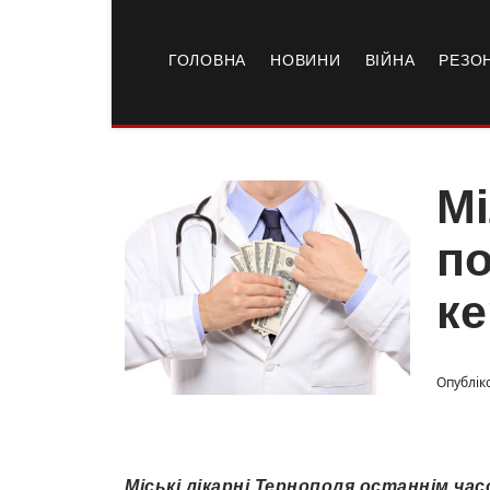
ГОЛОВНА
НОВИНИ
ВІЙНА
РЕЗО
Мі
по
ке
Опубліко
Міські лікарні Тернополя останнім ча