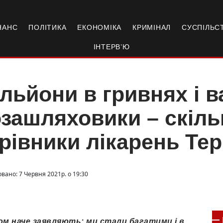
НАНС
ПОЛІТИКА
ЕКОНОМІКА
КРИМІНАЛ
СУСПІЛЬС
ІНТЕРВ’Ю
льйони в гривнях і в
зашляховики – скіль
рівники лікарень Те
вано: 7 Червня 2021р. о 19:30
сом наче заявляють: ми стали багатими і в