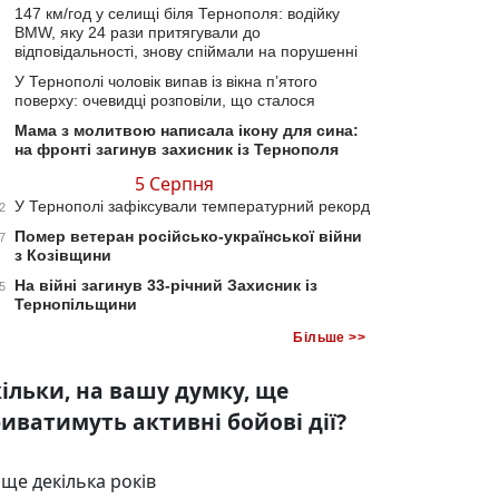
147 км/год у селищі біля Тернополя: водійку
BMW, яку 24 рази притягували до
відповідальності, знову спіймали на порушенні
У Тернополі чоловік випав із вікна п’ятого
поверху: очевидці розповіли, що сталося
Мама з молитвою написала ікону для сина:
на фронті загинув захисник із Тернополя
5 Серпня
У Тернополі зафіксували температурний рекорд
2
Помер ветеран російсько-української війни
7
з Козівщини
На війні загинув 33-річний Захисник із
5
Тернопільщини
Більше >>
ільки, на вашу думку, ще
иватимуть активні бойові дії?
ще декілька років