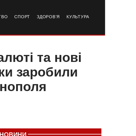
ТВО
СПОРТ
ЗДОРОВ’Я
КУЛЬТУРА
алюті та нові
ки заробили
рнополя
НОВИНИ