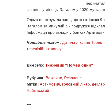
перинатал
гривень у місяць. Загалом у 2020-му зарп
Однак вони зуміли заощадити готівкою 9 ти
Загалом за минулий рік подружжя відклало
Інформації про вклади у банках Артимович
Читайте також:
Дитяча лікарня Терноп
телевізійних послуг
Джерело:
Тижневик "Номер один"
Рубрика:
Важливо
,
Резонанс
Мітки:
Артимович
,
головний лікар
,
деклар
Чайківський