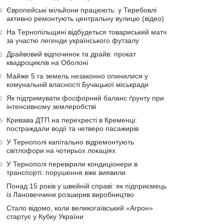
Європейські мільйони працюють: у Теребовлі
6
активно ремонтують центральну вулицю (відео)
На Тернопільщині відбудеться товариський матч
2
за участю легенди українського футзалу
Драйвовий відпочинок та драйв: прокат
1
квадроциклів на Оболоні
Майже 5 га земель незаконно опинилися у
7
комунальній власності Бучацької міськради
Як підтримувати фосфорний баланс ґрунту при
2
інтенсивному землеробстві
Кривава ДТП на перехресті в Кременці:
5
постраждали водії та четверо пасажирів
У Тернополі капітально відремонтують
0
світлофори на чотирьох локаціях
У Тернополі перевірили кондиціонери в
0
транспорті: порушення вже виявили
Понад 15 років у швейній справі: як підприємець
із Лановеччини розширив виробництво
Стало відомо, коли великогаївський «Агрон»
стартує у Кубку України