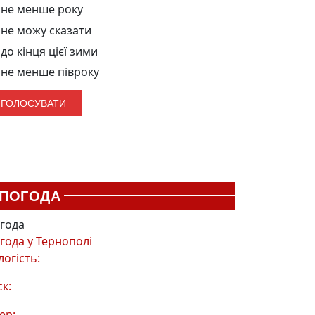
не менше року
не можу сказати
до кінця цієї зими
не менше півроку
ПОГОДА
года
года у
Тернополі
логість:
ск:
ер: