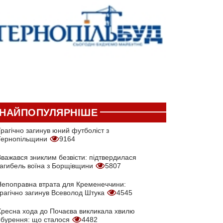
НАЙПОПУЛЯРНІШЕ
рагічно загинув юний футболіст з
Тернопільщини
9164
Вважався зниклим безвісти: підтвердилася
загибель воїна з Борщівщини
5807
Непоправна втрата для Кременеччини:
трагічно загинув Всеволод Штука
4545
Хресна хода до Почаєва викликала хвилю
обурення: що сталося
4482