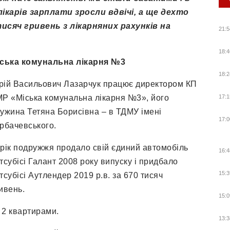
лікарів зарплати зросли вдвічі, а ще дехто
сяч гривень з лікарняних рахунків на
21:5
18:4
ська комунальна лікарня №3
18:2
ій Васильович Лазарчук працює директором КП
Р «Міська комунальна лікарня №3», його
17:1
ужина Тетяна Борисівна – в ТДМУ імені
17:0
рбачевського.
рік подружжя продало свій єдиний автомобіль
16:4
тсубісі Галант 2008 року випуску і придбало
15:3
тсубісі Аутлендер 2019 р.в. за 670 тисяч
ивень.
15:0
 2 квартирами.
13:3