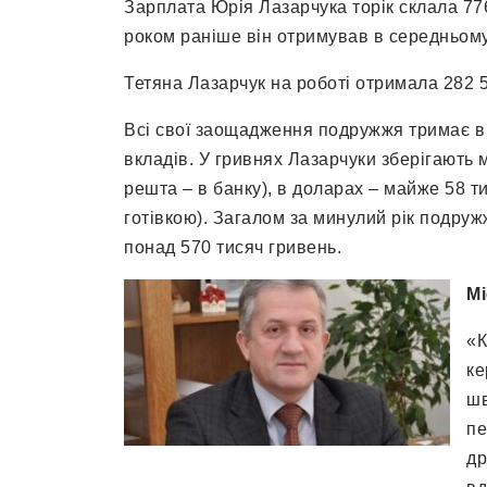
Зарплата Юрія Лазарчука торік склала 776
роком раніше він отримував в середньому 
Тетяна Лазарчук на роботі отримала 282 57
Всі свої заощадження подружжя тримає в го
вкладів. У гривнях Лазарчуки зберігають м
решта – в банку), в доларах – майже 58 ти
готівкою). Загалом за минулий рік подруж
понад 570 тисяч гривень.
Мі
«К
ке
шв
пе
др