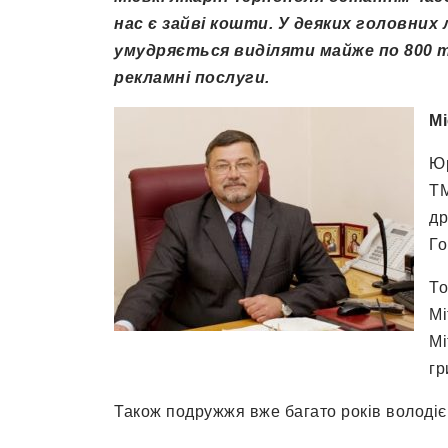
нас є зайві кошти. У деяких головних 
умудряється виділяти майже по 800 ти
рекламні послуги.
Мі
Юр
ТМ
др
Го
То
Мі
Мі
гр
Також подружжя вже багато років володіє