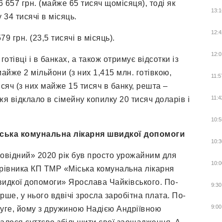
 657 грн. (майже 65 тисяч щомісяця), тоді як
13:1
34 тисячі в місяць.
12:4
9 грн. (23,5 тисячі в місяць).
12:0
тівці і в банках, а також отримує відсотки із
айже 2 мільйони (з них 1,415 млн. готівкою,
11:5
сяч (з них майже 15 тисяч в банку, решта –
11:4
жя відклало в сімейну копилку 20 тисяч доларів і
10:5
ська комунальна лікарня швидкої допомоги
10:3
овідний» 2020 рік був просто урожайним для
10:0
рівника КП ТМР «Міська комунальна лікарня
идкої допомоги» Ярослава Чайківського. По-
9:30
рше, у нього вдвічі зросла заробітна плата. По-
9:00
уге, йому з дружиною Надією Андріївною