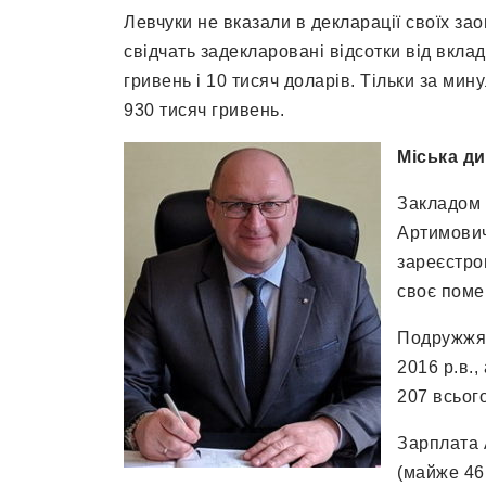
Левчуки не вказали в декларації своїх зао
свідчать задекларовані відсотки від вклад
гривень і 10 тисяч доларів. Тільки за мин
930 тисяч гривень.
Міська д
Закладом 
Артимович
зареєстров
своє поме
Подружжя 
2016 р.в.,
207 всього
Зарплата 
(майже 46