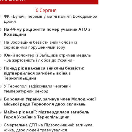
6 Серпня
ФК «Бучач» переміг у матчі пам’яті Володимира
4
Дроня
На 44-му році життя помер учасник АТО з
6
Козівщини
На Зборівщині безвісти зник чоловік із
4
серйозними порушеннями зору
Юний волонтер із Заліщиків отримав медаль
5
«За жертовність і любов до України»
Понад рік вважався зниклим безвісти:
0
підтвердилася загибель воїна з
Тернопільщини
У Тернополі зафіксували черговий
8
температурний рекорд
Боронячи Україну, загинув член Молодіжної
9
міської ради Тернополя двох скликань
Майже рік надії: підтвердилася загибель
9
Героя України з Тернопільщини
Смертельна ДТП на Підволочищині: загинула
8
жінка, двоє людей травмувалися