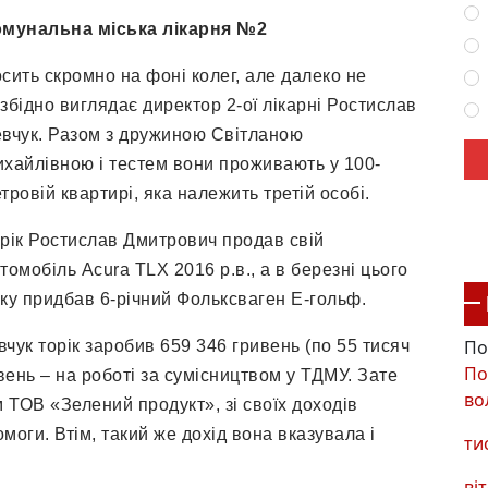
мунальна міська лікарня №2
сить скромно на фоні колег, але далеко не
збідно виглядає директор 2-ої лікарні Ростислав
вчук. Разом з дружиною Світланою
хайлівною і тестем вони проживають у 100-
тровій квартирі, яка належить третій особі.
рік Ростислав Дмитрович продав свій
томобіль Acura TLX 2016 р.в., а в березні цього
ку придбав 6-річний Фольксваген Е-гольф.
По
вчук торік заробив 659 346 гривень (по 55 тисяч
По
ень – на роботі за сумісництвом у ТДМУ. Зате
во
 ТОВ «Зелений продукт», зі своїх доходів
моги. Втім, такий же дохід вона вказувала і
ти
віт