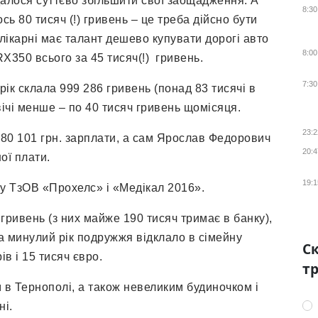
алося суттєво збільшити свої заощадження. А
8:30
сь 80 тисяч (!) гривень – це треба дійсно бути
лікарні має талант дешево купувати дорогі авто
8:00
RX350 всього за 45 тисяч(!) гривень.
7:30
ік склала 999 286 гривень (понад 83 тисячі в
двічі менше – по 40 тисяч гривень щомісяця.
23:2
80 101 грн. зарплати, а сам Ярослав Федорович
20:4
ої плати.
19:1
 у ТзОВ «Прохелс» і «Медікал 2016».
ривень (з них майже 190 тисяч тримає в банку),
за минулий рік подружжя відклало в сімейну
Ск
ів і 15 тисяч євро.
тр
 в Тернополі, а також невеликим будиночком і
ні.