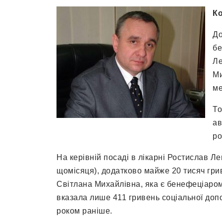
Ко
До
бе
Ле
Ми
ме
То
ав
ро
На керівній посаді в лікарні Ростислав Ле
щомісяця), додатково майже 20 тисяч грив
Світлана Михайлівна, яка є бенефеціаром
вказала лише 411 гривень соціальної допо
роком раніше.