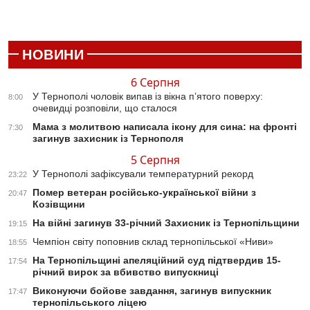
НОВИНИ
6 Серпня
У Тернополі чоловік випав із вікна п’ятого поверху:
8:00
очевидці розповіли, що сталося
Мама з молитвою написала ікону для сина: на фронті
7:30
загинув захисник із Тернополя
5 Серпня
У Тернополі зафіксували температурний рекорд
23:22
Помер ветеран російсько-української війни з
20:47
Козівщини
На війні загинув 33-річний Захисник із Тернопільщини
19:15
Чемпіон світу поповнив склад тернопільської «Ниви»
18:55
На Тернопільщині апеляційний суд підтвердив 15-
17:54
річний вирок за вбивство випускниці
Виконуючи бойове завдання, загинув випускник
17:47
тернопільського ліцею