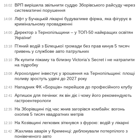
ВРП вирішила звільнити суддю Зборівського райсуду через
16:02
систематичні порушення
Ліфт у Бучацькій лікарні будуватиме фірма, яка фігурує в
14:08
кримінальному провадженні
Директор з Тернопільщини – у ТОП-50 найкращих освітян
14:00
України!
П’яний водій з Білецької громади без прав кинув 5 тисяч
13:18
гривень у службове авто патрульних
Як купити піжаму та білизну Victoria’s Secret і не натрапити
13:10
на підробку
Агрохолдинг інвестує у зрошення на Тернопільщині: площі
13:08
поливу зростуть удвічі до 2027 року
Нападник ФК «Борщів» перейшов до професійного клубу
12:43
Артишок для печінки: як він діє і чому його рекомендують
12:41
гастроентерологи
На Зборівщині під час жнив загорівся комбайн: вогонь
12:35
охопив 5 тисяч квадратних метрів
На Козівщині легковик зіткнувся з фурою: водій у лікарні
12:10
Жахлива аварія у Кременці: деблокували потерпілого з
11:42
понівеченого авто