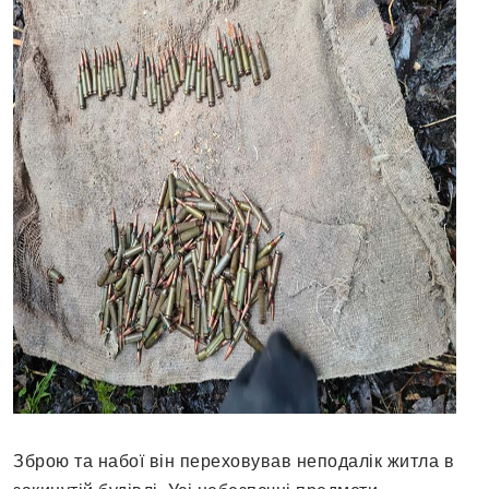
Зброю та набої він переховував неподалік житла в