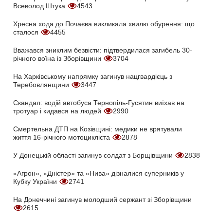
Всеволод Штука
4543
Хресна хода до Почаєва викликала хвилю обурення: що
сталося
4455
Вважався зниклим безвісти: підтвердилася загибель 30-
річного воїна із Зборівщини
3704
На Харківському напрямку загинув нацгвардієць з
Теребовлянщини
3447
Скандал: водій автобуса Тернопіль-Гусятин виїхав на
тротуар і кидався на людей
2990
Смертельна ДТП на Козівщині: медики не врятували
життя 16-річного мотоцикліста
2878
У Донецькій області загинув солдат з Борщівщини
2838
«Агрон», «Дністер» та «Нива» дізналися суперників у
Кубку України
2741
На Донеччині загинув молодший сержант зі Зборівщини
2615