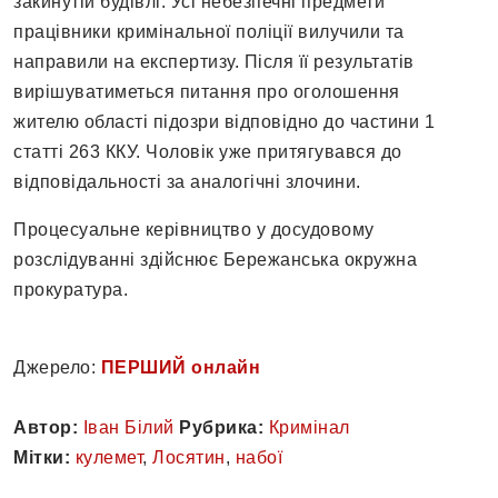
закинутій будівлі. Усі небезпечні предмети
працівники кримінальної поліції вилучили та
направили на експертизу. Після її результатів
вирішуватиметься питання про оголошення
жителю області підозри відповідно до частини 1
статті 263 ККУ. Чоловік уже притягувався до
відповідальності за аналогічні злочини.
Процесуальне керівництво у досудовому
розслідуванні здійснює Бережанська окружна
прокуратура.
Джерело:
ПЕРШИЙ онлайн
Автор:
Іван Білий
Рубрика:
Кримінал
Мітки:
кулемет
,
Лосятин
,
набої