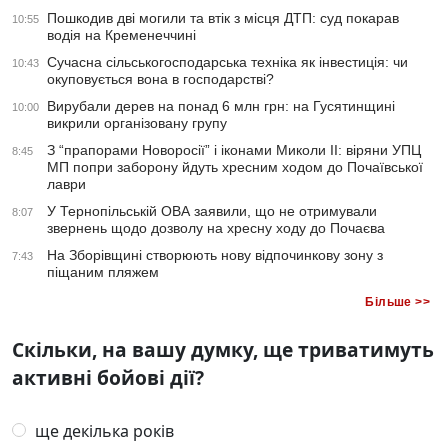
Пошкодив дві могили та втік з місця ДТП: суд покарав
10:55
водія на Кременеччині
Сучасна сільськогосподарська техніка як інвестиція: чи
10:43
окуповується вона в господарстві?
Вирубали дерев на понад 6 млн грн: на Гусятинщині
10:00
викрили організовану групу
З “прапорами Новоросії” і іконами Миколи ІІ: віряни УПЦ
8:45
МП попри заборону йдуть хресним ходом до Почаївської
лаври
У Тернопільській ОВА заявили, що не отримували
8:07
звернень щодо дозволу на хресну ходу до Почаєва
На Зборівщині створюють нову відпочинкову зону з
7:43
піщаним пляжем
Більше >>
Скільки, на вашу думку, ще триватимуть
активні бойові дії?
ще декілька років