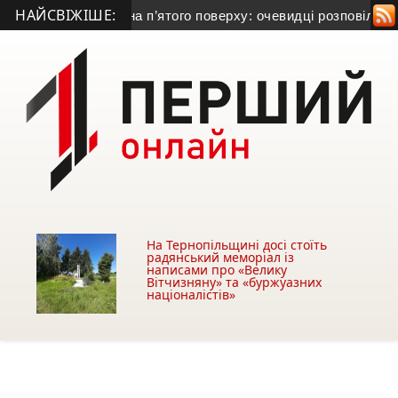
НАЙСВІЖІШЕ:
ік випав із вікна п’ятого поверху: очевидці розповіли, що ста
На Тернопільщині досі стоїть
радянський меморіал із
написами про «Велику
Вітчизняну» та «буржуазних
націоналістів»