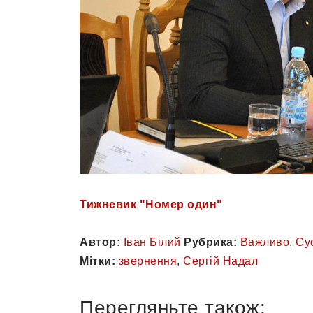
Тижневик "Номер один"
Автор:
Іван Білий
Рубрика:
Важливо
,
Су
Мітки:
звернення
,
Сергій Надал
Перегляньте також: