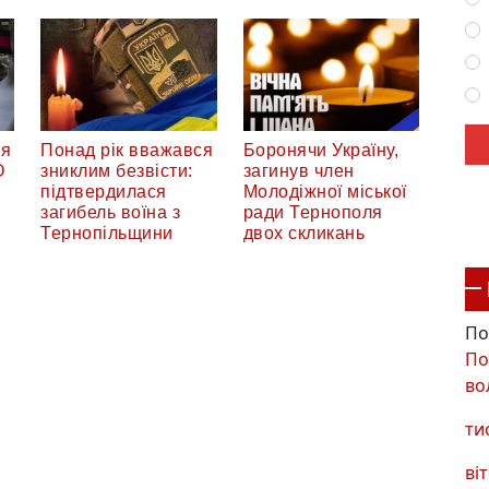
тя
Понад рік вважався
Боронячи Україну,
О
зниклим безвісти:
загинув член
підтвердилася
Молодіжної міської
загибель воїна з
ради Тернополя
Тернопільщини
двох скликань
По
По
во
ти
віт