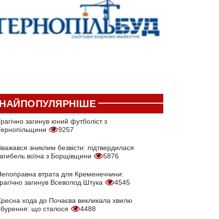
НАЙПОПУЛЯРНІШЕ
рагічно загинув юний футболіст з
Тернопільщини
9257
Вважався зниклим безвісти: підтвердилася
загибель воїна з Борщівщини
5876
Непоправна втрата для Кременеччини:
трагічно загинув Всеволод Штука
4545
Хресна хода до Почаєва викликала хвилю
обурення: що сталося
4488