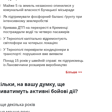
Майже 5 га земель незаконно опинилися у
7
комунальній власності Бучацької міськради
Як підтримувати фосфорний баланс ґрунту при
2
інтенсивному землеробстві
Кривава ДТП на перехресті в Кременці:
5
постраждали водії та четверо пасажирів
У Тернополі капітально відремонтують
0
світлофори на чотирьох локаціях
У Тернополі перевірили кондиціонери в
0
транспорті: порушення вже виявили
Понад 15 років у швейній справі: як підприємець
із Лановеччини розширив виробництво
Більше >>
ільки, на вашу думку, ще
иватимуть активні бойові дії?
ще декілька років
не менше року