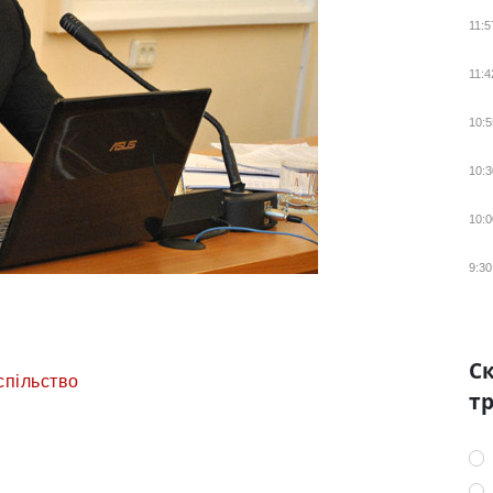
11:5
11:4
10:5
10:3
10:0
9:30
Ск
спільство
тр