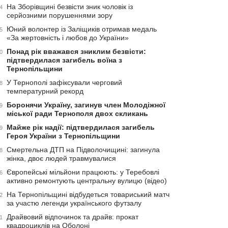
На Зборівщині безвісти зник чоловік із
4
серйозними порушеннями зору
Юний волонтер із Заліщиків отримав медаль
5
«За жертовність і любов до України»
Понад рік вважався зниклим безвісти:
0
підтвердилася загибель воїна з
Тернопільщини
У Тернополі зафіксували черговий
8
температурний рекорд
Боронячи Україну, загинув член Молодіжної
9
міської ради Тернополя двох скликань
Майже рік надії: підтвердилася загибель
9
Героя України з Тернопільщини
Смертельна ДТП на Підволочищині: загинула
8
жінка, двоє людей травмувалися
Європейські мільйони працюють: у Теребовлі
6
активно ремонтують центральну вулицю (відео)
На Тернопільщині відбудеться товариський матч
2
за участю легенди українського футзалу
Драйвовий відпочинок та драйв: прокат
1
квадроциклів на Оболоні