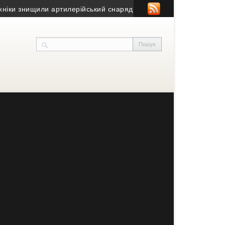
знищили артилерійський снаряд на Бучаччині
• Як купити комерц