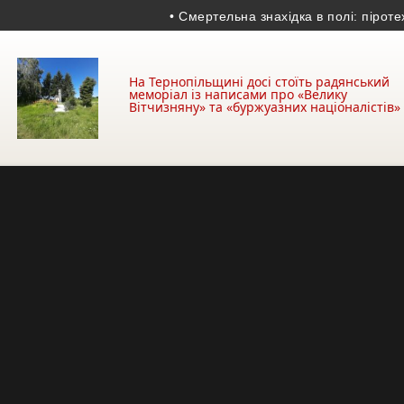
• Смертельна знахідка в полі: піротехніки 
На Тернопільщині досі стоїть радянський
меморіал із написами про «Велику
Вітчизняну» та «буржуазних націоналістів»