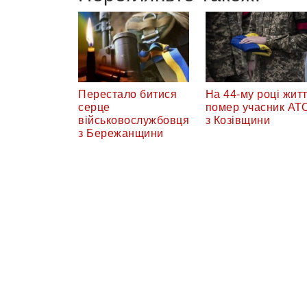
Перестало битися
На 44-му році жит
серце
помер учасник АТ
військовослужбовця
з Козівщини
з Бережанщини