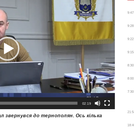
9:47
9:28
9:22
9:15
8:30
8:00
7:30
02:19
21:5
л звернувся до тернополян. Ось кілька
18:4