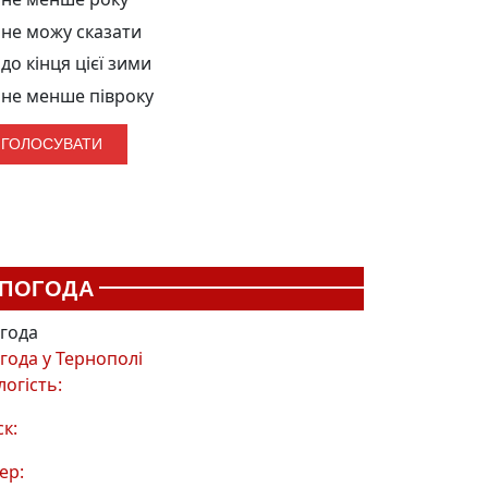
не можу сказати
до кінця цієї зими
не менше півроку
ПОГОДА
года
года у
Тернополі
логість:
ск:
ер: