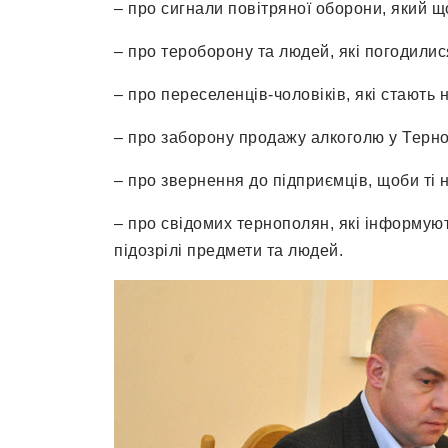
– про сигнали повітряної оборони, який щ
– про тероборону та людей, які погодилис
– про переселенців-чоловіків, які стають 
– про заборону продажу алкоголю у Терноп
– про звернення до підприємців, щоби ті 
– про свідомих тернополян, які інформую
підозрілі предмети та людей.