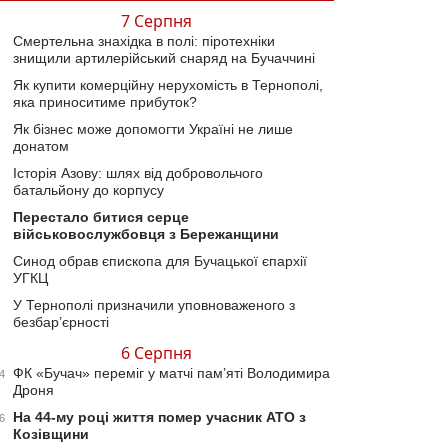
7 Серпня
Смертельна знахідка в полі: піротехніки
знищили артилерійський снаряд на Бучаччині
Як купити комерційну нерухомість в Тернополі,
яка приноситиме прибуток?
Як бізнес може допомогти Україні не лише
донатом
Історія Азову: шлях від добровольчого
батальйону до корпусу
Перестало битися серце
військовослужбовця з Бережанщини
Синод обрав єпископа для Бучацької єпархії
УГКЦ
У Тернополі призначили уповноваженого з
безбар’єрності
6 Серпня
ФК «Бучач» переміг у матчі пам’яті Володимира
4
Дроня
На 44-му році життя помер учасник АТО з
6
Козівщини