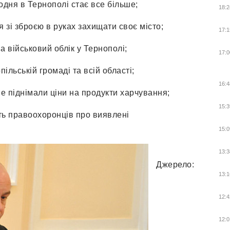
одня в Тернополі стає все більше;
18:2
я зі зброєю в руках захищати своє місто;
17:1
на військовий облік у Тернополі;
17:0
ільській громаді та всій області;
16:4
не піднімали ціни на продукти харчування;
15:3
ть правоохоронців про виявлені
15:0
13:3
Джерело:
13:1
12:4
12:0