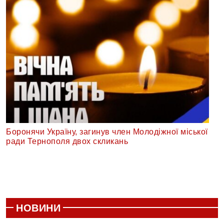
Боронячи Україну, загинув член Молодіжної міської
ради Тернополя двох скликань
НОВИНИ