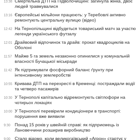
Смертельна ДТП на Підволочищині: загинула жінка, двоє
13:38
людей травмувалися
Європейські мільйони працюють: у Теребовлі активно
13:16
ремонтують центральну вулицю (відео)
На Тернопільщині відбудеться товариський матч за участю
12:42
легенди українського футзалу
Драйвовий відпочинок та драйв: прокат квадроциклів на
12:01
Оболоні
Майже 5 га земель незаконно опинилися у комунальній
11:57
власності Бучацької міськради
Як підтримувати фосфорний баланс ґрунту при
11:42
інтенсивному землеробстві
Кривава ДТП на перехресті в Кременці: постраждали водії
10:55
та четверо пасажирів
У Тернополі капітально відремонтують світлофори на
10:30
чотирьох локаціях
У Тернополі перевірили кондиціонери в транспорті:
10:00
порушення вже виявили
Понад 15 років у швейній справі: як підприємець із
9:30
Лановеччини розширив виробництво
Стало відомо, коли великогаївський «Агрон» стартує у
9:00