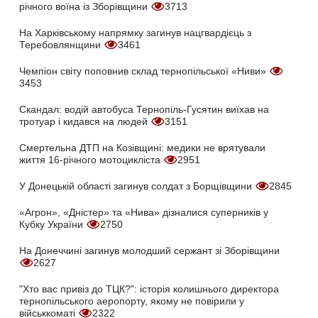
річного воїна із Зборівщини
3713
На Харківському напрямку загинув нацгвардієць з
Теребовлянщини
3461
Чемпіон світу поповнив склад тернопільської «Ниви»
3453
Скандал: водій автобуса Тернопіль-Гусятин виїхав на
тротуар і кидався на людей
3151
Смертельна ДТП на Козівщині: медики не врятували
життя 16-річного мотоцикліста
2951
У Донецькій області загинув солдат з Борщівщини
2845
«Агрон», «Дністер» та «Нива» дізналися суперників у
Кубку України
2750
На Донеччині загинув молодший сержант зі Зборівщини
2627
"Хто вас привіз до ТЦК?": історія колишнього директора
тернопільського аеропорту, якому не повірили у
військкоматі
2322