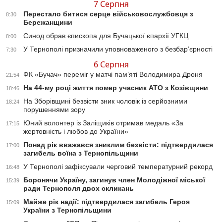
7 Серпня
Перестало битися серце військовослужбовця з
8:30
Бережанщини
Синод обрав єпископа для Бучацької єпархії УГКЦ
8:00
У Тернополі призначили уповноваженого з безбар’єрності
7:30
6 Серпня
ФК «Бучач» переміг у матчі пам’яті Володимира Дроня
21:54
На 44-му році життя помер учасник АТО з Козівщини
18:46
На Зборівщині безвісти зник чоловік із серйозними
18:24
порушеннями зору
Юний волонтер із Заліщиків отримав медаль «За
17:15
жертовність і любов до України»
Понад рік вважався зниклим безвісти: підтвердилася
17:00
загибель воїна з Тернопільщини
У Тернополі зафіксували черговий температурний рекорд
16:48
Боронячи Україну, загинув член Молодіжної міської
15:39
ради Тернополя двох скликань
Майже рік надії: підтвердилася загибель Героя
15:09
України з Тернопільщини