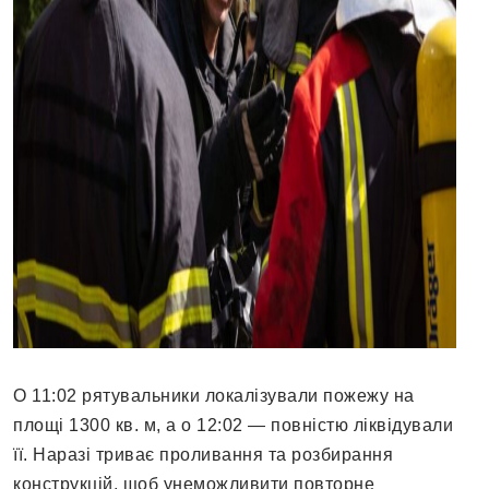
О 11:02 рятувальники локалізували пожежу на
площі 1300 кв. м, а о 12:02 — повністю ліквідували
її. Наразі триває проливання та розбирання
конструкцій, щоб унеможливити повторне