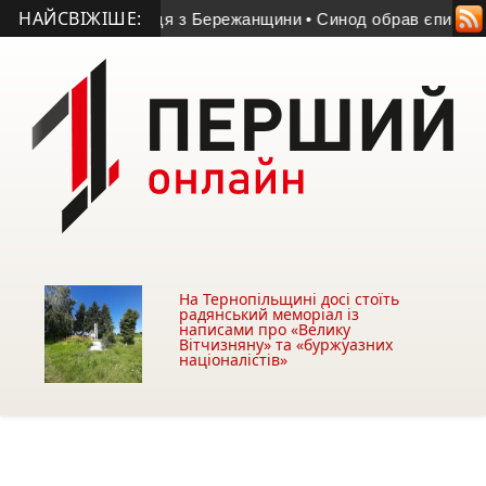
НАЙСВІЖІШЕ:
вослужбовця з Бережанщини
• Синод обрав єпископа для Буч
На Тернопільщині досі стоїть
радянський меморіал із
написами про «Велику
Вітчизняну» та «буржуазних
націоналістів»