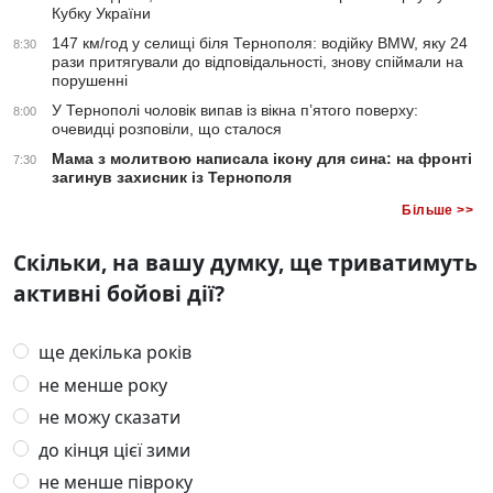
Кубку України
147 км/год у селищі біля Тернополя: водійку BMW, яку 24
8:30
рази притягували до відповідальності, знову спіймали на
порушенні
У Тернополі чоловік випав із вікна п’ятого поверху:
8:00
очевидці розповіли, що сталося
Мама з молитвою написала ікону для сина: на фронті
7:30
загинув захисник із Тернополя
Більше >>
Скільки, на вашу думку, ще триватимуть
активні бойові дії?
ще декілька років
не менше року
не можу сказати
до кінця цієї зими
не менше півроку