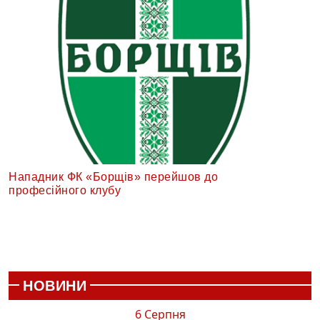
Нападник ФК «Борщів» перейшов до
професійного клубу
НОВИНИ
6 Серпня