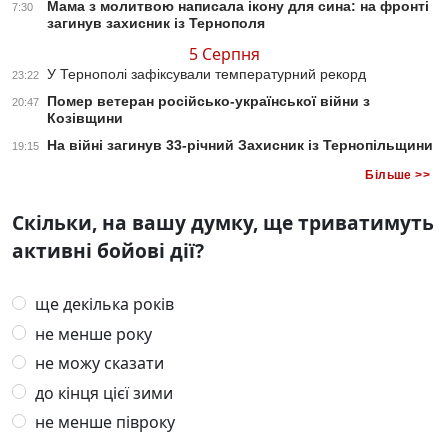
Мама з молитвою написала ікону для сина: на фронті
7:30
загинув захисник із Тернополя
5 Серпня
У Тернополі зафіксували температурний рекорд
23:22
Помер ветеран російсько-української війни з
20:47
Козівщини
На війні загинув 33-річний Захисник із Тернопільщини
19:15
Більше >>
Скільки, на вашу думку, ще триватимуть
активні бойові дії?
ще декілька років
не менше року
не можу сказати
до кінця цієї зими
не менше півроку