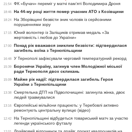
ФК «Бучач» переміг у матчі пам’яті Володимира Дроня
21:54
На 44-му році життя помер учасник АТО з Козівщини
18:46
На Зборівщині безвісти зник чоловік із серйозними
18:24
порушеннями зору
Юний волонтер із Заліщиків отримав медаль «За
17:15
жертовність і любов до України»
Понад рік вважався зниклим безвісти: підтвердилася
17:00
загибель воїна з Тернопільщини
У Тернополі зафіксували черговий температурний рекорд
16:48
Боронячи Україну, загинув член Молодіжної міської
15:39
ради Тернополя двох скликань
Майже рік надії: підтвердилася загибель Героя
15:09
України з Тернопільщини
Смертельна ДТП на Підволочищині: загинула жінка, двоє
13:38
людей травмувалися
Європейські мільйони працюють: у Теребовлі активно
13:16
ремонтують центральну вулицю (відео)
На Тернопільщині відбудеться товариський матч за участю
12:42
легенди українського футзалу
Драйвовий відпочинок та драйв: прокат квадроциклів на
12:01