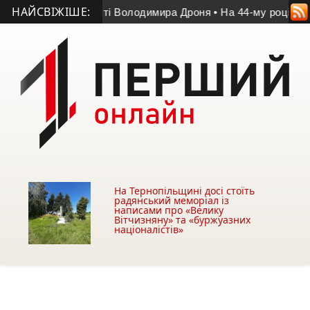
НАЙСВІЖІШЕ:
іг у матчі пам’яті Володимира Дроня
• На 44-му році життя 
На Тернопільщині досі стоїть
радянський меморіал із
написами про «Велику
Вітчизняну» та «буржуазних
націоналістів»