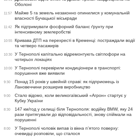
Оболоні
Майже 5 га земель незаконно опинилися у комунальній
11:57
власності Бучацької міськради
Як підтримувати фосфорний баланс ґрунту при
11:42
інтенсивному землеробстві
Кривава ДТП на перехресті в Кременці: постраждали водії
10:55
та четверо пасажирів
У Тернополі капітально відремонтують світлофори на
10:30
чотирьох локаціях
У Тернополі перевірили кондиціонери в транспорті:
10:00
порушення вже виявили
Понад 15 років у швейній справі: як підприємець із
9:30
Лановеччини розширив виробництво
Стало відомо, коли великогаївський «Агрон» стартує у
9:00
Кубку України
147 км/год у селищі біля Тернополя: водійку BMW, яку 24
8:30
рази притягували до відповідальності, знову спіймали на
порушенні
У Тернополі чоловік випав із вікна п’ятого поверху:
8:00
очевидці розповіли, що сталося