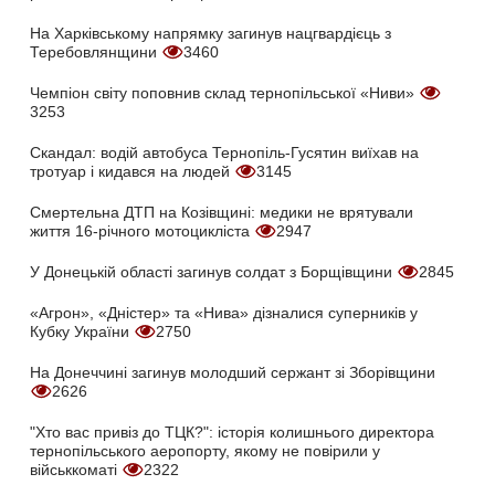
На Харківському напрямку загинув нацгвардієць з
Теребовлянщини
3460
Чемпіон світу поповнив склад тернопільської «Ниви»
3253
Скандал: водій автобуса Тернопіль-Гусятин виїхав на
тротуар і кидався на людей
3145
Смертельна ДТП на Козівщині: медики не врятували
життя 16-річного мотоцикліста
2947
У Донецькій області загинув солдат з Борщівщини
2845
«Агрон», «Дністер» та «Нива» дізналися суперників у
Кубку України
2750
На Донеччині загинув молодший сержант зі Зборівщини
2626
"Хто вас привіз до ТЦК?": історія колишнього директора
тернопільського аеропорту, якому не повірили у
військкоматі
2322