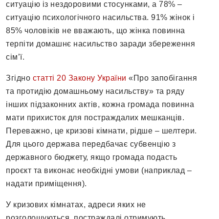
ситуацію із нездоровими стосунками, а 78% –
ситуацію психологічного насильства. 91% жінок і
85% чоловіків не вважають, що жінка повинна
терпіти домашнє насильство заради збереження
сім’ї.
Згідно
статті 20 Закону України
«Про запобігання
та протидію домашньому насильству» та ряду
інших підзаконних актів, кожна громада повинна
мати прихисток для постраждалих мешканців.
Переважно, це кризові кімнати, рідше – шелтери.
Для цього держава передбачає субвенцію з
державного бюджету, якщо громада подасть
проєкт та виконає необхідні умови (наприклад –
надати приміщення).
У кризових кімнатах, адреси яких не
розголошуються, постраждалі отримують