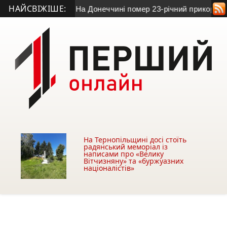
НАЙСВІЖІШЕ:
 доблесті»
• На Донеччині помер 23-річний прикордонник з Т
На Тернопільщині досі стоїть
радянський меморіал із
написами про «Велику
Вітчизняну» та «буржуазних
націоналістів»