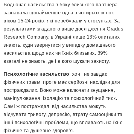
Водночас насильства з боку близького партнера
зазнавала щонайменше одна з чотирьох жінок
віком 15-24 років, які перебували у стосунках. За
результатами згаданого вище дослідження Gradus
Research Company, в Україні лише 13% опитаних
знають, куди звернутися у випадку домашнього
насильства щодо них чи їхніх близьких. 39%
взагалі не знають, де і в кого шукати захисту.
Психологічне насильство
, хоч і не завдає
фізичних травм, проте має серйозні наслідки для
постраждалих. Воно може включати знущання,
маніпулювання, ізоляцію та психологічний тиск.
Самі ж постраждалі від насильства можуть
відчувати тривогу, депресію, втрату самооцінки та
інші психологічні проблеми, що впливають на їхнє
фізичне та душевне здоров’я.