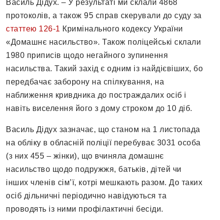
Василь Дідух. – У результаті ми склали 4868
протоколів, а також 95 справ скерували до суду за
статтею 126-1
Кримінального кодексу України
«Домашнє насильство». Також поліцейські склали
1980 приписів щодо негайного зупинення
насильства. Такий захід є одним із найдієвіших, бо
передбачає заборону на спілкування, на
наближення кривдника до постраждалих осіб і
навіть виселення його з дому строком до 10 діб.
Василь Дідух зазначає, що станом на 1 листопада
на обліку в обласній поліції перебуває 3031 особа
(з них 455 – жінки), що вчиняла домашнє
насильство щодо подружжя, батьків, дітей чи
інших членів сім’ї, котрі мешкають разом. До таких
осіб дільничні періодично навідуються та
проводять із ними профілактичні бесіди.