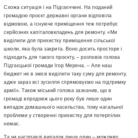
Схожа ситуація і на Підгаєччині. На поданий
громадою проєкт державні органи відповіла
відмовою, а існуюче приміщення теж потребує
серйозних капіталовкладень для ремонту. «Ми
виділили для прихистку приміщення сільської
школи, яка була закрита. Воно досить просторе і
підходить для такого проєкту, – розповів голова
Підгаєцької громади Ігор Мерена. – Але наш
бюджет не в змозі виділити таку суму для ремонту,
адже зараз всі зусилля спрямовуємо на підтримку
армії». Також міський голова зазначив, що в
громаді впродовж цього року був лише один
випадок домашнього насильства, тому нагальної
проблеми у створенні прихистку для потерпілих
немає.
Та чи насправді випадок лише один – можливо,