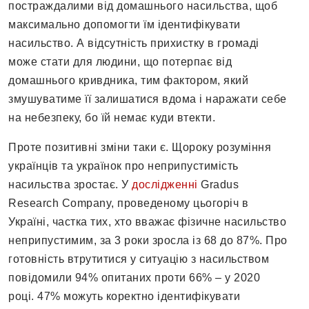
постраждалими від домашнього насильства, щоб
максимально допомогти їм ідентифікувати
насильство. А відсутність прихистку в громаді
може стати для людини, що потерпає від
домашнього кривдника, тим фактором, який
змушуватиме її залишатися вдома і наражати себе
на небезпеку, бо їй немає куди втекти.
Проте позитивні зміни таки є. Щороку розуміння
українців та українок про неприпустимість
насильства зростає. У
дослідженні
Gradus
Research Company, проведеному цьогоріч в
Україні, частка тих, хто вважає фізичне насильство
неприпустимим, за 3 роки зросла із 68 до 87%. Про
готовність втрутитися у ситуацію з насильством
повідомили 94% опитаних проти 66% – у 2020
році. 47% можуть коректно ідентифікувати