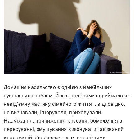
Домашнє насильство є однією з найбільших
суспільних проблем. Його століттями сприймали як
невід’ємну частину сімейного життя і, відповідно,
не визнавали, ігнорували, приховували.
Насміхання, приниження, стусани, обмеження в
пересуванні, змушування виконувати так званий
«подружній обов’язок» – усе це є різними