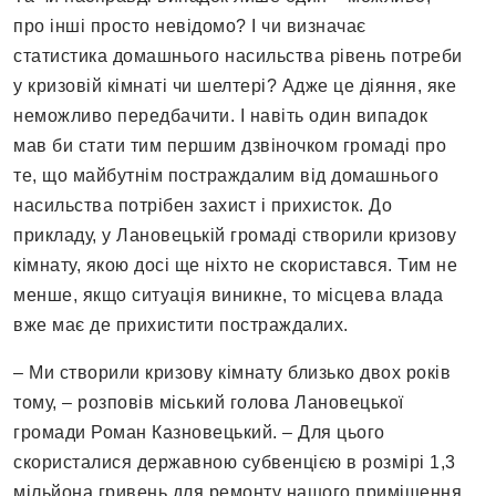
про інші просто невідомо? І чи визначає
статистика домашнього насильства рівень потреби
у кризовій кімнаті чи шелтері? Адже це діяння, яке
неможливо передбачити. І навіть один випадок
мав би стати тим першим дзвіночком громаді про
те, що майбутнім постраждалим від домашнього
насильства потрібен захист і прихисток. До
прикладу, у Лановецькій громаді створили кризову
кімнату, якою досі ще ніхто не скористався. Тим не
менше, якщо ситуація виникне, то місцева влада
вже має де прихистити постраждалих.
– Ми створили кризову кімнату близько двох років
тому, – розповів міський голова Лановецької
громади Роман Казновецький. – Для цього
скористалися державною субвенцією в розмірі 1,3
мільйона гривень для ремонту нашого приміщення