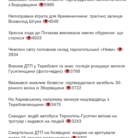
з Борщівщини
5985
Непоправна втрата для Кременеччини: трагічно загинув
Всеволод Штука
4548
Хресна хода до Почаєва викликала хвилю обурення: що
сталося
4503
Чемпіон світу поповнив склад тернопільської «Ниви»
3934
Вчинив ДТП у Теребовлі та зник: поліція розшукує жителя
Гусятинщини (фото+відео)
3788
Вважався зниклим безвісти: підтвердилася загибель 30-
річного воїна із Зборівщини
3722
На Харківському напрямку загинув нацгвардієць з
Теребовлянщини
3475
Скандал: водій автобуса Тернопіль-Гусятин виїхав на
тротуар і кидався на людей
3243
Смертельна ДТП на Козівщині: медики не врятували
життя 16-річного мотоцикліста
3000