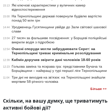
Які ключові характеристики у вуличних камер
15:13
відеоспостереження
На Тернопільщині державі повернули будівлю вартістю
15:00
понад 50 млн грн
Уродженець Гусятинщини увійде до Зали світової шахової
14:44
слави
27 тисяч за фальшиве посвідчення: у Борщеві поліцейські
13:04
викрили водія з підробкою
Очисні споруди могли забруднювати Серет: на
12:54
Тернопільщині триває кримінальне розслідування
Кабмін доручив звірити дані чоловіків 18-60 років
12:39
Гольова заміна та яскрава гра: представники Бучача та
12:23
Борщівщини – найкращі у турі першої ліги Тернопільщини
Три дні не виходив на зв’язок: на Тернопільщині знайшли
11:04
мертвим 58-річного чоловіка
Більше >>
Скільки, на вашу думку, ще триватимуть
активні бойові дії?