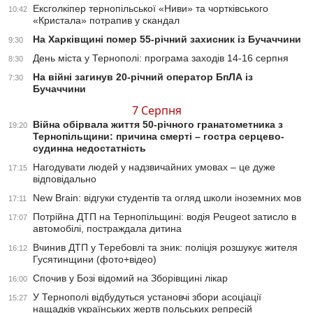
Ексголкіпер тернопільської «Ниви» та чортківського
10:42
«Кристала» потрапив у скандал
На Харківщині помер 55-річний захисник із Бучаччини
9:30
День міста у Тернополі: програма заходів 14-16 серпня
8:30
На війні загинув 20-річний оператор БпЛА із
7:30
Бучаччини
7 Серпня
Війна обірвала життя 50-річного гранатометника з
19:20
Тернопільщини: причина смерті – гостра серцево-
судинна недостатність
Нагодувати людей у надзвичайних умовах – це дуже
17:15
відповідально
New Brain: відгуки студентів та огляд школи іноземних мов
17:11
Потрійна ДТП на Тернопільщині: водія Peugeot затисло в
17:07
автомобілі, постраждала дитина
Вчинив ДТП у Теребовлі та зник: поліція розшукує жителя
16:12
Гусятинщини (фото+відео)
Спочив у Бозі відомий на Зборівщині лікар
16:00
У Тернополі відбудуться установчі збори асоціації
15:27
нащадків українських жертв польських репресій