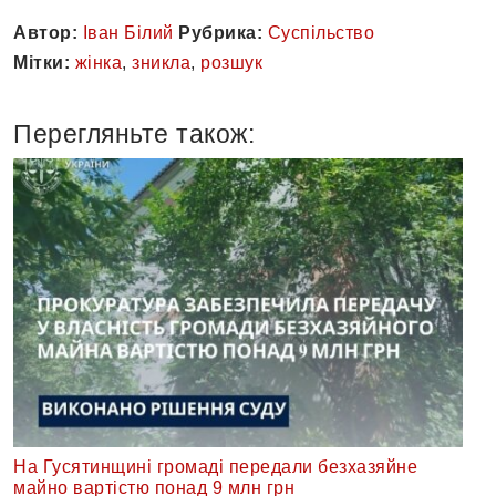
Автор:
Іван Білий
Рубрика:
Суспільство
Мітки:
жінка
,
зникла
,
розшук
Перегляньте також:
На Гусятинщині громаді передали безхазяйне
майно вартістю понад 9 млн грн