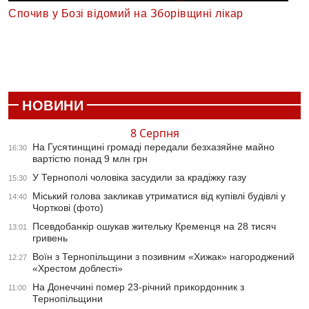
Спочив у Бозі відомий на Зборівщині лікар
НОВИНИ
8 Серпня
На Гусятинщині громаді передали безхазяйне майно
16:30
вартістю понад 9 млн грн
У Тернополі чоловіка засудили за крадіжку газу
15:30
Міський голова закликав утриматися від купівлі будівлі у
14:40
Чорткові (фото)
Псевдобанкір ошукав жительку Кременця на 28 тисяч
13:01
гривень
Воїн з Тернопільщини з позивним «Хижак» нагороджений
12:27
«Хрестом доблесті»
На Донеччині помер 23-річний прикордонник з
11:00
Тернопільщини