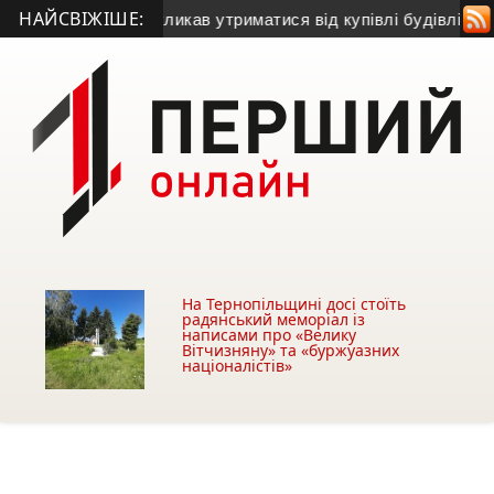
НАЙСВІЖІШЕ:
кий голова закликав утриматися від купівлі будівлі у Чортков
На Тернопільщині досі стоїть
радянський меморіал із
написами про «Велику
Вітчизняну» та «буржуазних
націоналістів»