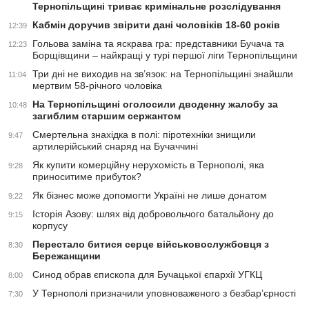
Тернопільщині триває кримінальне розслідування
Кабмін доручив звірити дані чоловіків 18-60 років
12:39
Гольова заміна та яскрава гра: представники Бучача та
12:23
Борщівщини – найкращі у турі першої ліги Тернопільщини
Три дні не виходив на зв’язок: на Тернопільщині знайшли
11:04
мертвим 58-річного чоловіка
На Тернопільщині оголосили дводенну жалобу за
10:48
загиблим старшим сержантом
Смертельна знахідка в полі: піротехніки знищили
9:47
артилерійський снаряд на Бучаччині
Як купити комерційну нерухомість в Тернополі, яка
9:28
приноситиме прибуток?
Як бізнес може допомогти Україні не лише донатом
9:22
Історія Азову: шлях від добровольчого батальйону до
9:15
корпусу
Перестало битися серце військовослужбовця з
8:30
Бережанщини
Синод обрав єпископа для Бучацької єпархії УГКЦ
8:00
У Тернополі призначили уповноваженого з безбар’єрності
7:30