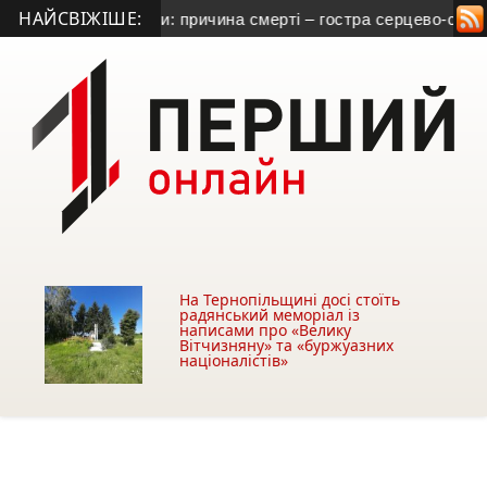
НАЙСВІЖІШЕ:
 Тернопільщини: причина смерті – гостра серцево-судинна нед
На Тернопільщині досі стоїть
радянський меморіал із
написами про «Велику
Вітчизняну» та «буржуазних
націоналістів»