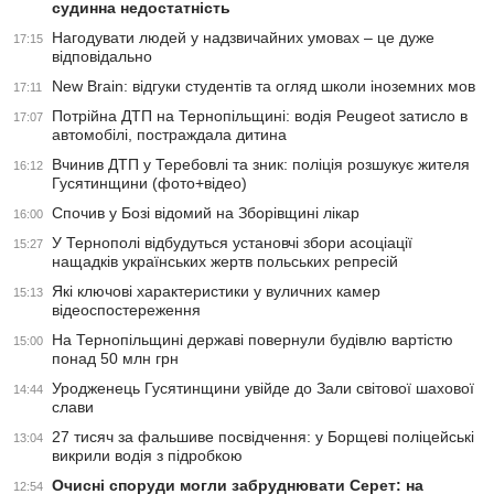
судинна недостатність
Нагодувати людей у надзвичайних умовах – це дуже
17:15
відповідально
New Brain: відгуки студентів та огляд школи іноземних мов
17:11
Потрійна ДТП на Тернопільщині: водія Peugeot затисло в
17:07
автомобілі, постраждала дитина
Вчинив ДТП у Теребовлі та зник: поліція розшукує жителя
16:12
Гусятинщини (фото+відео)
Спочив у Бозі відомий на Зборівщині лікар
16:00
У Тернополі відбудуться установчі збори асоціації
15:27
нащадків українських жертв польських репресій
Які ключові характеристики у вуличних камер
15:13
відеоспостереження
На Тернопільщині державі повернули будівлю вартістю
15:00
понад 50 млн грн
Уродженець Гусятинщини увійде до Зали світової шахової
14:44
слави
27 тисяч за фальшиве посвідчення: у Борщеві поліцейські
13:04
викрили водія з підробкою
Очисні споруди могли забруднювати Серет: на
12:54