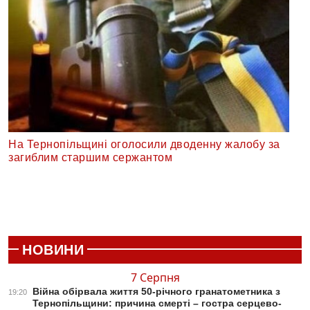
На Тернопільщині оголосили дводенну жалобу за
загиблим старшим сержантом
НОВИНИ
7 Серпня
Війна обірвала життя 50-річного гранатометника з
19:20
Тернопільщини: причина смерті – гостра серцево-