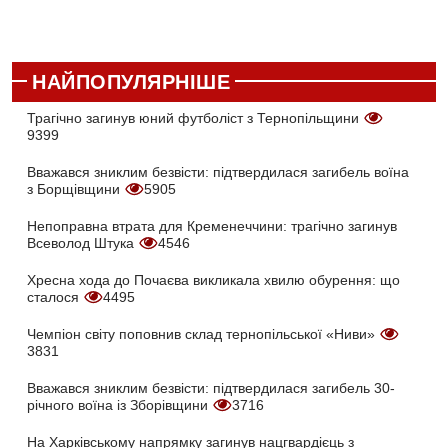
НАЙПОПУЛЯРНІШЕ
Трагічно загинув юний футболіст з Тернопільщини
9399
Вважався зниклим безвісти: підтвердилася загибель воїна
з Борщівщини
5905
Непоправна втрата для Кременеччини: трагічно загинув
Всеволод Штука
4546
Хресна хода до Почаєва викликала хвилю обурення: що
сталося
4495
Чемпіон світу поповнив склад тернопільської «Ниви»
3831
Вважався зниклим безвісти: підтвердилася загибель 30-
річного воїна із Зборівщини
3716
На Харківському напрямку загинув нацгвардієць з