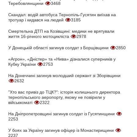
Теребовлянщини
3468
Скандал: водій автобуса Тернопіль-Гусятин виїхав на
тротуар і кидався на людей
3185
Смертельна ДТП на Козівщині: медики не врятували
життя 16-річного мотоцикліста
2978
У Донецькій області загинув солдат з Борщівщини
2850
«Агрон», «Дністер» та «Нива» дізналися суперників у
Кубку України
2753
На Донеччині загинув молодший сержант зі Зборівщини
2632
"Хто вас привіз до ТЦК?": історія колишнього директора
тернопільського аеропорту, якому не повірили у
військкоматі
2322
На Дніпропетровщині загинув солдат із Гусятинщини
2253
У боях за Україну загинув офіцер із Монастирищини
2237