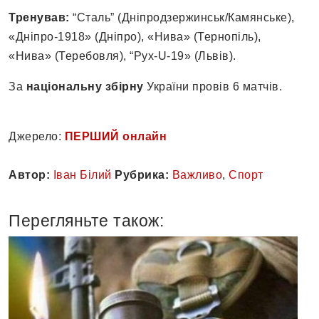
Тренував:
“Сталь” (Дніпродзержинськ/Камянське),
«Дніпро-1918» (Дніпро), «Нива» (Тернопіль),
«Нива» (Теребовля), “Рух-U-19» (Львів).
За
національну збірну
України провів 6 матчів.
Джерело:
ПЕРШИЙ онлайн
Автор:
Іван Білий
Рубрика:
Важливо
,
Спорт
Перегляньте також: