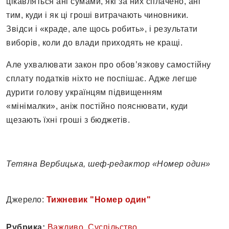
цікавляться ані сумами, які за них сплачено, ані
тим, куди і як ці гроші витрачають чиновники.
Звідси і «краде, але щось робить», і результати
виборів, коли до влади приходять не кращі.
Але ухвалювати закон про обов’язкову самостійну
сплату податків ніхто не поспішає. Адже легше
дурити голову українцям підвищенням
«мінімалки», аніж постійно пояснювати, куди
щезають їхні гроші з бюджетів.
Тетяна Вербицька, шеф-редактор «Номер один»
Джерело:
Тижневик "Номер один"
Рубрика:
Важливо
,
Суспільство