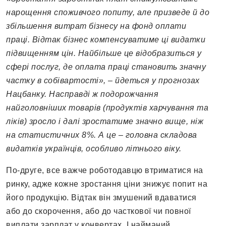
нарощення споживчого попиту, але призведе й до
збільшення витрат бізнесу на фонд оплати
праці. Відтак бізнес компенсуватиме ці видатки
підвищенням цін. Найбільше це відобразиться у
сфері послуг, де оплата праці становить значну
частку в собівартості», – йдеться у прогнозах
Нацбанку. Насправді ж подорожчання
найголовніших товарів (продуктів харчування та
ліків) зросло і далі зростатиме значно вище, ніж
на статистичних 8%. А це – головна складова
видатків українців, особливо літнього віку.
По-друге, все важче роботодавцю втриматися на
ринку, адже кожне зростання ціни знижує попит на
його продукцію. Відтак він змушений вдаватися
або до скорочення, або до часткової чи повної
виплати зарплат у конвертах. І найманий