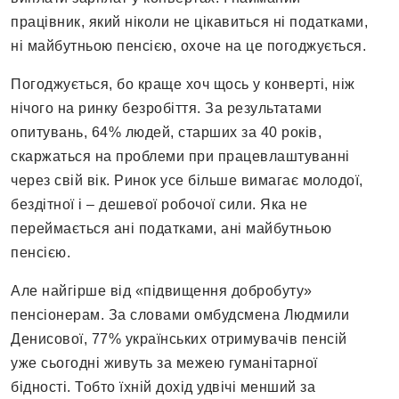
працівник, який ніколи не цікавиться ні податками,
ні майбутньою пенсією, охоче на це погоджується.
Погоджується, бо краще хоч щось у конверті, ніж
нічого на ринку безробіття. За результатами
опитувань, 64% людей, старших за 40 років,
скаржаться на проблеми при працевлаштуванні
через свій вік. Ринок усе більше вимагає молодої,
бездітної і – дешевої робочої сили. Яка не
переймається ані податками, ані майбутньою
пенсією.
Але найгірше від «підвищення добробуту»
пенсіонерам. За словами омбудсмена Людмили
Денисової, 77% українських отримувачів пенсій
уже сьогодні живуть за межею гуманітарної
бідності. Тобто їхній дохід удвічі менший за