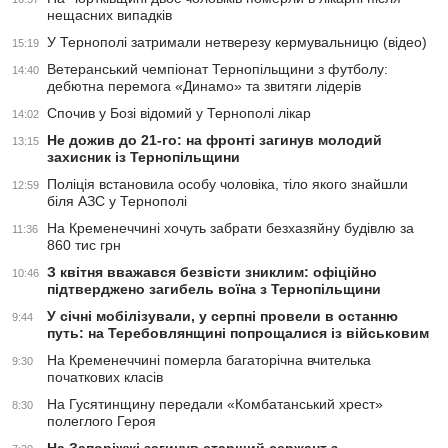
нещасних випадків
У Тернополі затримали нетверезу кермувальницю (відео)
15:19
Ветеранський чемпіонат Тернопільщини з футболу:
14:40
дебютна перемога «Динамо» та звитяги лідерів
Спочив у Бозі відомий у Тернополі лікар
14:02
Не дожив до 21-го: на фронті загинув молодий
13:15
захисник із Тернопільщини
Поліція встановила особу чоловіка, тіло якого знайшли
12:59
біля АЗС у Тернополі
На Кременеччині хочуть забрати безхазяйну будівлю за
11:36
860 тис грн
З квітня вважався безвісти зниклим: офіційно
10:46
підтверджено загибель воїна з Тернопільщини
У січні мобілізували, у серпні провели в останню
9:44
путь: на Теребовлянщині попрощалися із військовим
На Кременеччині померла багаторічна вчителька
9:30
початкових класів
На Гусятинщину передали «Комбатанський хрест»
8:30
полеглого Героя