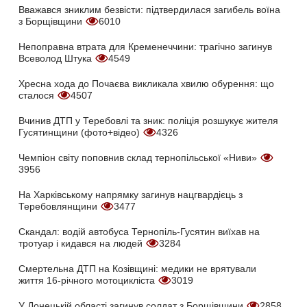
Вважався зниклим безвісти: підтвердилася загибель воїна
з Борщівщини
6010
Непоправна втрата для Кременеччини: трагічно загинув
Всеволод Штука
4549
Хресна хода до Почаєва викликала хвилю обурення: що
сталося
4507
Вчинив ДТП у Теребовлі та зник: поліція розшукує жителя
Гусятинщини (фото+відео)
4326
Чемпіон світу поповнив склад тернопільської «Ниви»
3956
На Харківському напрямку загинув нацгвардієць з
Теребовлянщини
3477
Скандал: водій автобуса Тернопіль-Гусятин виїхав на
тротуар і кидався на людей
3284
Смертельна ДТП на Козівщині: медики не врятували
життя 16-річного мотоцикліста
3019
У Донецькій області загинув солдат з Борщівщини
2858