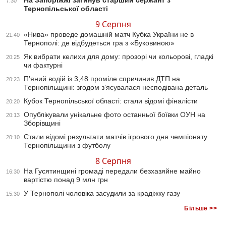
На Запоріжжі загинув старший сержант з
7:30
Тернопільської області
9 Серпня
«Нива» проведе домашній матч Кубка України не в
21:40
Тернополі: де відбудеться гра з «Буковиною»
Як вибрати келихи для дому: прозорі чи кольорові, гладкі
20:25
чи фактурні
П’яний водій із 3,48 проміле спричинив ДТП на
20:23
Тернопільщині: згодом з’ясувалася несподівана деталь
Кубок Тернопільської області: стали відомі фіналісти
20:20
Опублікували унікальне фото останньої боївки ОУН на
20:13
Зборівщині
Стали відомі результати матчів ігрового дня чемпіонату
20:10
Тернопільщини з футболу
8 Серпня
На Гусятинщині громаді передали безхазяйне майно
16:30
вартістю понад 9 млн грн
У Тернополі чоловіка засудили за крадіжку газу
15:30
Більше >>