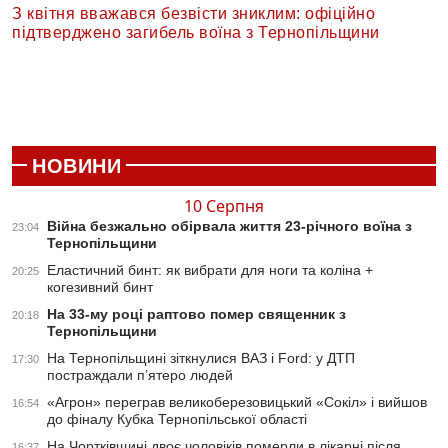
З квітня вважався безвісти зниклим: офіційно
підтверджено загибель воїна з Тернопільщини
НОВИНИ
10 Серпня
Війна безжально обірвала життя 23-річного воїна з
23:04
Тернопільщини
Еластичний бинт: як вибрати для ноги та коліна +
20:25
когезивний бинт
На 33-му році раптово помер священник з
20:18
Тернопільщини
На Тернопільщині зіткнулися ВАЗ і Ford: у ДТП
17:30
постраждали п’ятеро людей
«Агрон» переграв великоберезовицький «Сокіл» і вийшов
16:54
до фіналу Кубка Тернопільської області
На Чортківщині двоє чоловіків померли в лікарні після
16:37