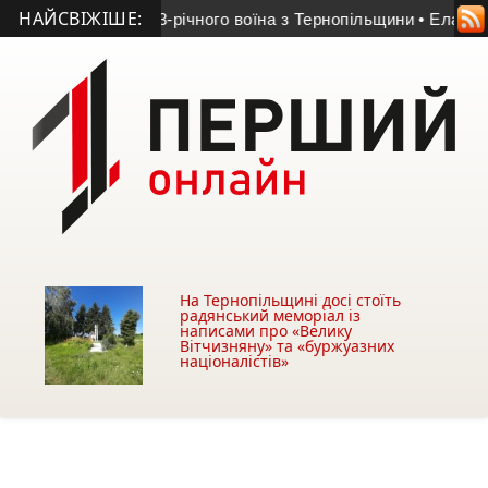
НАЙСВІЖІШЕ:
вала життя 23-річного воїна з Тернопільщини
• Еластичний би
На Тернопільщині досі стоїть
радянський меморіал із
написами про «Велику
Вітчизняну» та «буржуазних
націоналістів»