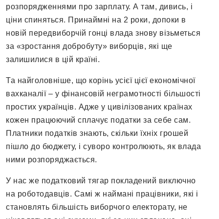
розпорядженнями про зарплату. А там, дивись, і
ціни спиняться. Принаймні на 2 роки, допоки в
новій передвиборчій гонці влада знову візьметься
за «зростання добробуту» виборців, які ще
залишилися в цій країні.
Та найголовніше, що корінь усієї цієї економічної
вахканалії – у фінансовій неграмотності більшості
простих українців. Адже у цивілізованих країнах
кожен працюючий сплачує податки за себе сам.
Платники податків знають, скільки їхніх грошей
пішло до бюджету, і суворо контролюють, як влада
ними розпоряджається.
У нас же податковий тягар покладений виключно
на роботодавців. Самі ж наймані працівники, які і
становлять більшість виборчого електорату, не