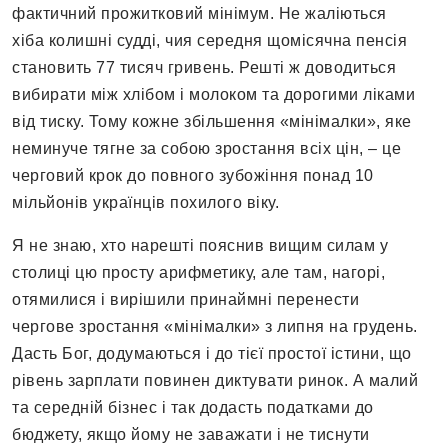
фактичний прожитковий мінімум. Не жаліються
хіба колишні судді, чия середня щомісячна пенсія
становить 77 тисяч гривень. Решті ж доводиться
вибирати між хлібом і молоком та дорогими ліками
від тиску. Тому кожне збільшення «мінімалки», яке
неминуче тягне за собою зростання всіх цін, – це
черговий крок до повного зубожіння понад 10
мільйонів українців похилого віку.
Я не знаю, хто нарешті пояснив вищим силам у
столиці цю просту арифметику, але там, нагорі,
отямилися і вирішили принаймні перенести
чергове зростання «мінімалки» з липня на грудень.
Дасть Бог, додумаються і до тієї простої істини, що
рівень зарплати повинен диктувати ринок. А малий
та середній бізнес і так додасть податками до
бюджету, якщо йому не заважати і не тиснути