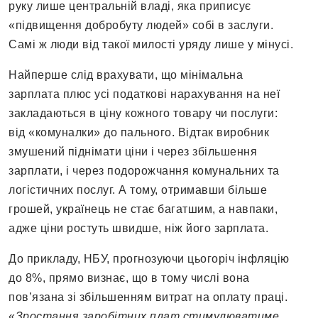
руку лише центральній владі, яка приписує
«підвищення добробуту людей» собі в заслуги.
Самі ж люди від такої милості уряду лише у мінусі.
Найперше слід врахувати, що мінімальна
зарплата плюс усі податкові нарахування на неї
закладаються в ціну кожного товару чи послуги:
від «комуналки» до пального. Відтак виробник
змушений піднімати ціни і через збільшення
зарплати, і через подорожчання комунальних та
логістичних послуг. А тому, отримавши більше
грошей, українець не стає багатшим, а навпаки,
адже ціни ростуть швидше, ніж його зарплата.
До прикладу, НБУ, прогнозуючи цьогоріч інфляцію
до 8%, прямо визнає, що в тому числі вона
пов’язана зі збільшенням витрат на оплату праці.
«
Зростання заробітних плат стимулюватиме