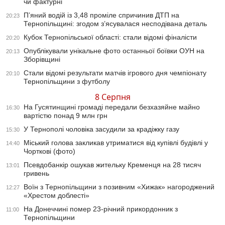
чи фактурні
П’яний водій із 3,48 проміле спричинив ДТП на
20:23
Тернопільщині: згодом з’ясувалася несподівана деталь
Кубок Тернопільської області: стали відомі фіналісти
20:20
Опублікували унікальне фото останньої боївки ОУН на
20:13
Зборівщині
Стали відомі результати матчів ігрового дня чемпіонату
20:10
Тернопільщини з футболу
8 Серпня
На Гусятинщині громаді передали безхазяйне майно
16:30
вартістю понад 9 млн грн
У Тернополі чоловіка засудили за крадіжку газу
15:30
Міський голова закликав утриматися від купівлі будівлі у
14:40
Чорткові (фото)
Псевдобанкір ошукав жительку Кременця на 28 тисяч
13:01
гривень
Воїн з Тернопільщини з позивним «Хижак» нагороджений
12:27
«Хрестом доблесті»
На Донеччині помер 23-річний прикордонник з
11:00
Тернопільщини