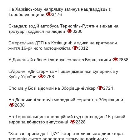
На Харківському напрямку загинув нацгвардієць з
Теребовлянщини
3476
Скандал: водій автобуса Тернопіль-Гусятин виїхав на
тротуар і кидався на людей
3280
Смертельна ДТП на Козівщині: медики не врятували
життя 16-річного мотоцикліста
3012
У Донецькій області загинув солдат з Борщівщини
2858
«Агрон», «Дністер» та «Нива» дізналися суперників у
Кубку України
2758
Спочив у Бозі відомий на Зборівщині лікар
2724
На Донеччині загинув молодший сержант зі Зборівщини
2638
На Тернопільщині апеляційний суд підтвердив 15-річний
вирок за вбивство випускниці
2328
"Хто вас привіз до ТЦК?": історія колишнього директора
тернопільського аеропорту, якому не повірили у