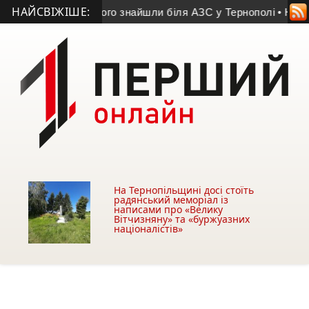
НАЙСВІЖІШЕ:
 чоловіка, тіло якого знайшли біля АЗС у Тернополі
• На Кре
На Тернопільщині досі стоїть
радянський меморіал із
написами про «Велику
Вітчизняну» та «буржуазних
націоналістів»