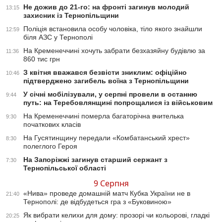
Не дожив до 21-го: на фронті загинув молодий
13:15
захисник із Тернопільщини
Поліція встановила особу чоловіка, тіло якого знайшли
12:59
біля АЗС у Тернополі
На Кременеччині хочуть забрати безхазяйну будівлю за
11:36
860 тис грн
З квітня вважався безвісти зниклим: офіційно
10:46
підтверджено загибель воїна з Тернопільщини
У січні мобілізували, у серпні провели в останню
9:44
путь: на Теребовлянщині попрощалися із військовим
На Кременеччині померла багаторічна вчителька
9:30
початкових класів
На Гусятинщину передали «Комбатанський хрест»
8:30
полеглого Героя
На Запоріжжі загинув старший сержант з
7:30
Тернопільської області
9 Серпня
«Нива» проведе домашній матч Кубка України не в
21:40
Тернополі: де відбудеться гра з «Буковиною»
Як вибрати келихи для дому: прозорі чи кольорові, гладкі
20:25