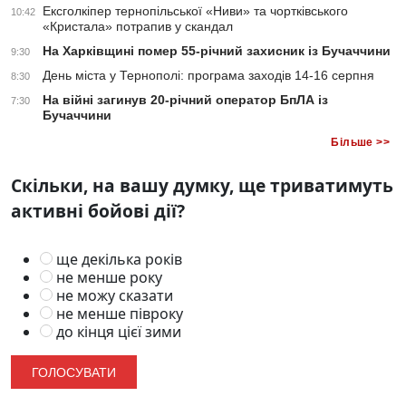
Ексголкіпер тернопільської «Ниви» та чортківського
10:42
«Кристала» потрапив у скандал
На Харківщині помер 55-річний захисник із Бучаччини
9:30
День міста у Тернополі: програма заходів 14-16 серпня
8:30
На війні загинув 20-річний оператор БпЛА із
7:30
Бучаччини
Більше >>
Скільки, на вашу думку, ще триватимуть
активні бойові дії?
ще декілька років
не менше року
не можу сказати
не менше півроку
до кінця цієї зими