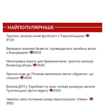
НАЙПОПУЛЯРНІШЕ
Трагічно загинув юний футболіст з Тернопільщини
9718
Вважався зниклим безвісти: підтвердилася загибель воїна
з Борщівщини
6003
Непоправна втрата для Кременеччини: трагічно загинув
Всеволод Штука
4549
Хресна хода до Почаєва викликала хвилю обурення: що
сталося
4506
Вчинив ДТП у Теребовлі та зник: поліція розшукує жителя
Гусятинщини (фото+відео)
4182
Чемпіон світу поповнив склад тернопільської «Ниви»
3952