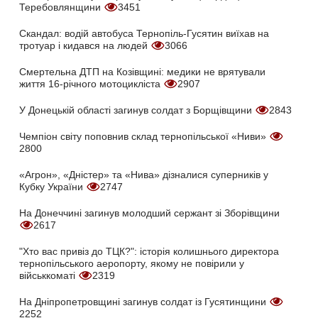
Теребовлянщини
3451
Скандал: водій автобуса Тернопіль-Гусятин виїхав на
тротуар і кидався на людей
3066
Смертельна ДТП на Козівщині: медики не врятували
життя 16-річного мотоцикліста
2907
У Донецькій області загинув солдат з Борщівщини
2843
Чемпіон світу поповнив склад тернопільської «Ниви»
2800
«Агрон», «Дністер» та «Нива» дізналися суперників у
Кубку України
2747
На Донеччині загинув молодший сержант зі Зборівщини
2617
"Хто вас привіз до ТЦК?": історія колишнього директора
тернопільського аеропорту, якому не повірили у
військкоматі
2319
На Дніпропетровщині загинув солдат із Гусятинщини
2252