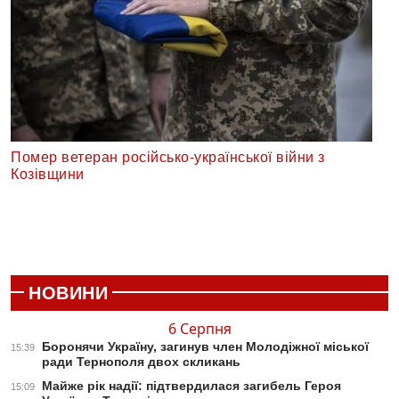
Помер ветеран російсько-української війни з
Козівщини
НОВИНИ
6 Серпня
Боронячи Україну, загинув член Молодіжної міської
15:39
ради Тернополя двох скликань
Майже рік надії: підтвердилася загибель Героя
15:09