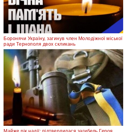
Боронячи Україну, загинув член Молодіжної міської
ради Тернополя двох скликань
Майже рік надії: підтвердилася загибель Героя