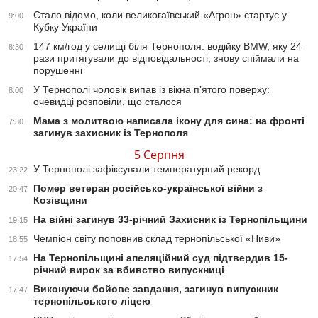
Стало відомо, коли великогаївський «Агрон» стартує у
9:00
Кубку України
147 км/год у селищі біля Тернополя: водійку BMW, яку 24
8:30
рази притягували до відповідальності, знову спіймали на
порушенні
У Тернополі чоловік випав із вікна п’ятого поверху:
8:00
очевидці розповіли, що сталося
Мама з молитвою написала ікону для сина: на фронті
7:30
загинув захисник із Тернополя
5 Серпня
У Тернополі зафіксували температурний рекорд
23:22
Помер ветеран російсько-української війни з
20:47
Козівщини
На війні загинув 33-річний Захисник із Тернопільщини
19:15
Чемпіон світу поповнив склад тернопільської «Ниви»
18:55
На Тернопільщині апеляційний суд підтвердив 15-
17:54
річний вирок за вбивство випускниці
Виконуючи бойове завдання, загинув випускник
17:47
тернопільського ліцею