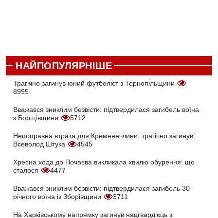
НАЙПОПУЛЯРНІШЕ
Трагічно загинув юний футболіст з Тернопільщини
8995
Вважався зниклим безвісти: підтвердилася загибель воїна
з Борщівщини
5712
Непоправна втрата для Кременеччини: трагічно загинув
Всеволод Штука
4545
Хресна хода до Почаєва викликала хвилю обурення: що
сталося
4477
Вважався зниклим безвісти: підтвердилася загибель 30-
річного воїна із Зборівщини
3711
На Харківському напрямку загинув нацгвардієць з