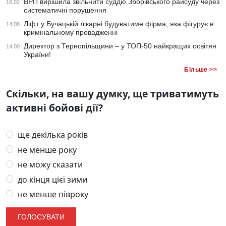
ВРП вирішила звільнити суддю Зборівського райсуду через
16:02
систематичні порушення
Ліфт у Бучацькій лікарні будуватиме фірма, яка фігурує в
14:08
кримінальному провадженні
Директор з Тернопільщини – у ТОП-50 найкращих освітян
14:00
України!
Більше >>
Скільки, на вашу думку, ще триватимуть
активні бойові дії?
ще декілька років
не менше року
не можу сказати
до кінця цієї зими
не менше півроку