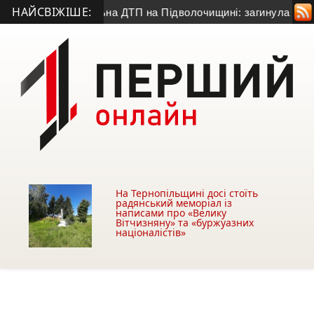
НАЙСВІЖІШЕ:
и
• Смертельна ДТП на Підволочищині: загинула жінка, дво
На Тернопільщині досі стоїть
радянський меморіал із
написами про «Велику
Вітчизняну» та «буржуазних
націоналістів»