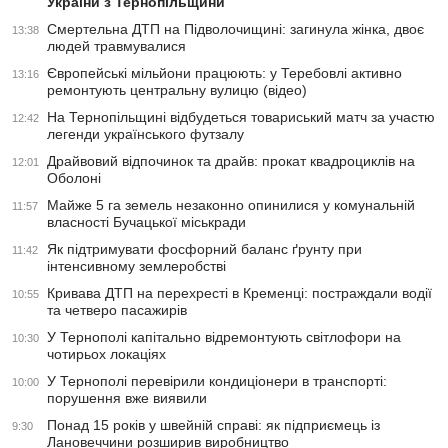
України з Тернопільщини
Смертельна ДТП на Підволочищині: загинула жінка, двоє
13:38
людей травмувалися
Європейські мільйони працюють: у Теребовлі активно
13:16
ремонтують центральну вулицю (відео)
На Тернопільщині відбудеться товариський матч за участю
12:42
легенди українського футзалу
Драйвовий відпочинок та драйв: прокат квадроциклів на
12:01
Оболоні
Майже 5 га земель незаконно опинилися у комунальній
11:57
власності Бучацької міськради
Як підтримувати фосфорний баланс ґрунту при
11:42
інтенсивному землеробстві
Кривава ДТП на перехресті в Кременці: постраждали водії
10:55
та четверо пасажирів
У Тернополі капітально відремонтують світлофори на
10:30
чотирьох локаціях
У Тернополі перевірили кондиціонери в транспорті:
10:00
порушення вже виявили
Понад 15 років у швейній справі: як підприємець із
9:30
Лановеччини розширив виробництво