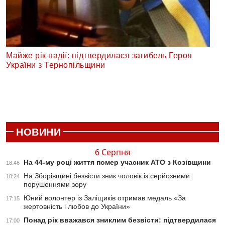
Майже рік надії: підтвердилася загибель Героя
України з Тернопільщини
НОВИНИ
6 Серпня
На 44-му році життя помер учасник АТО з Козівщини
18:46
На Зборівщині безвісти зник чоловік із серйозними
18:24
порушеннями зору
Юний волонтер із Заліщиків отримав медаль «За
17:15
жертовність і любов до України»
Понад рік вважався зниклим безвісти: підтвердилася
17:00