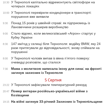
У Тернополі капітально відремонтують світлофори на
10:30
чотирьох локаціях
У Тернополі перевірили кондиціонери в транспорті:
10:00
порушення вже виявили
Понад 15 років у швейній справі: як підприємець із
9:30
Лановеччини розширив виробництво
Стало відомо, коли великогаївський «Агрон» стартує у
9:00
Кубку України
147 км/год у селищі біля Тернополя: водійку BMW, яку 24
8:30
рази притягували до відповідальності, знову спіймали на
порушенні
У Тернополі чоловік випав із вікна п’ятого поверху:
8:00
очевидці розповіли, що сталося
Мама з молитвою написала ікону для сина: на фронті
7:30
загинув захисник із Тернополя
5 Серпня
У Тернополі зафіксували температурний рекорд
23:22
Помер ветеран російсько-української війни з
20:47
Козівщини
На війні загинув 33-річний Захисник із Тернопільщини
19:15