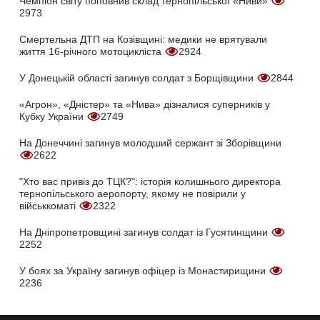
Чемпіон світу поповнив склад тернопільської «Ниви»
2973
Смертельна ДТП на Козівщині: медики не врятували
життя 16-річного мотоцикліста
2924
У Донецькій області загинув солдат з Борщівщини
2844
«Агрон», «Дністер» та «Нива» дізналися суперників у
Кубку України
2749
На Донеччині загинув молодший сержант зі Зборівщини
2622
"Хто вас привіз до ТЦК?": історія колишнього директора
тернопільського аеропорту, якому не повірили у
військкоматі
2322
На Дніпропетровщині загинув солдат із Гусятинщини
2252
У боях за Україну загинув офіцер із Монастирищини
2236