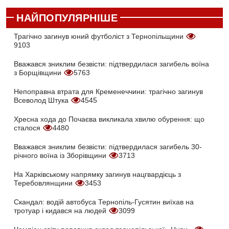
НАЙПОПУЛЯРНІШЕ
Трагічно загинув юний футболіст з Тернопільщини
9103
Вважався зниклим безвісти: підтвердилася загибель воїна
з Борщівщини
5763
Непоправна втрата для Кременеччини: трагічно загинув
Всеволод Штука
4545
Хресна хода до Почаєва викликала хвилю обурення: що
сталося
4480
Вважався зниклим безвісти: підтвердилася загибель 30-
річного воїна із Зборівщини
3713
На Харківському напрямку загинув нацгвардієць з
Теребовлянщини
3453
Скандал: водій автобуса Тернопіль-Гусятин виїхав на
тротуар і кидався на людей
3099