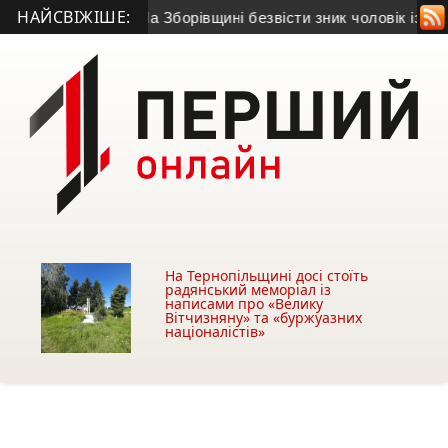
НАЙСВІЖІШЕ:
зівщини
• На Зборівщині безвісти зник чоловік із серйозними
На Тернопільщині досі стоїть
радянський меморіал із
написами про «Велику
Вітчизняну» та «буржуазних
націоналістів»