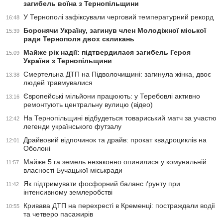
загибель воїна з Тернопільщини
У Тернополі зафіксували черговий температурний рекорд
16:48
Боронячи Україну, загинув член Молодіжної міської
15:39
ради Тернополя двох скликань
Майже рік надії: підтвердилася загибель Героя
15:09
України з Тернопільщини
Смертельна ДТП на Підволочищині: загинула жінка, двоє
13:38
людей травмувалися
Європейські мільйони працюють: у Теребовлі активно
13:16
ремонтують центральну вулицю (відео)
На Тернопільщині відбудеться товариський матч за участю
12:42
легенди українського футзалу
Драйвовий відпочинок та драйв: прокат квадроциклів на
12:01
Оболоні
Майже 5 га земель незаконно опинилися у комунальній
11:57
власності Бучацької міськради
Як підтримувати фосфорний баланс ґрунту при
11:42
інтенсивному землеробстві
Кривава ДТП на перехресті в Кременці: постраждали водії
10:55
та четверо пасажирів