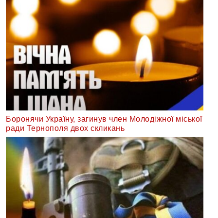
Боронячи Україну, загинув член Молодіжної міської
ради Тернополя двох скликань