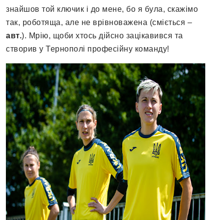
знайшов той ключик і до мене, бо я була, скажімо
так, роботяща, але не врівноважена (сміється –
авт.
). Мрію, щоби хтось дійсно зацікавився та
створив у Тернополі професійну команду!