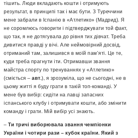
тішить. Люди вкладають кошти і отримують
результат, в принципі так і має бути. З Туреччини
мене забрали в Іспанію в «Атлетико» (Мадрид). Я
не соромлюсь говорити і підтверджувати той факт,
що так, я не дотягувала до рівня тих дівчат. Треба
дивитися правді у вічі. Але неймовірний досвід,
отриманий там, залишився в моїй пам’яті. Це те,
куди треба прагнути іти. Отримавши звання
майстра спорту по тренуваннях у «Атлетико»
(сміється –
авт.
), я зрозуміла, що не сьогодні, не в
цьому житті я буду грати в такій топ-команді. У
мене був вибір: сидіти на лавці запасних
іспанського клубу і отримувати кошти, або змінити
команду і грати. Мій вибір усі знають.
–
Ти тричі виборювала звання чемпіонки
України і чотири рази – кубок країни. Який з