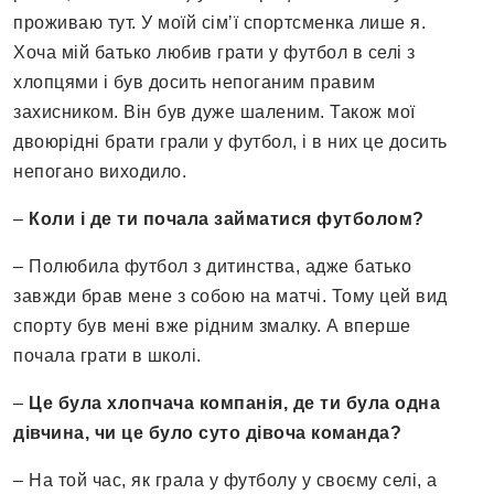
проживаю тут. У моїй сімʼї спортсменка лише я.
Хоча мій батько любив грати у футбол в селі з
хлопцями і був досить непоганим правим
захисником. Він був дуже шаленим. Також мої
двоюрідні брати грали у футбол, і в них це досить
непогано виходило.
–
Коли і де ти почала займатися футболом?
– Полюбила футбол з дитинства, адже батько
завжди брав мене з собою на матчі. Тому цей вид
спорту був мені вже рідним змалку. А вперше
почала грати в школі.
–
Це була хлопчача компанія, де ти була одна
дівчина, чи це було суто дівоча команда?
– На той час, як грала у футболу у своєму селі, а