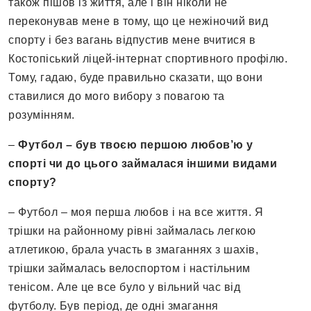
також пішов із життя, але і він ніколи не
переконував мене в тому, що це нежіночий вид
спорту і без вагань відпустив мене вчитися в
Костопіський ліцей-інтернат спортивного профілю.
Тому, гадаю, буде правильно сказати, що вони
ставилися до мого вибору з повагою та
розумінням.
–
Футбол – був твоєю першою любов’ю у
спорті чи до цього займалася іншими видами
спорту?
– Футбол – моя перша любов і на все життя. Я
трішки на районному рівні займалась легкою
атлетикою, брала участь в змаганнях з шахів,
трішки займалась велоспортом і настільним
тенісом. Але це все було у вільний час від
футболу. Був період, де одні змагання