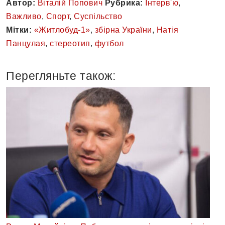
Автор:
Віталій Попович
Рубрика:
Інтерв'ю
,
Важливо
,
Спорт
,
Суспільство
Мітки:
«Житлобуд-1»
,
збірна України
,
Натія
Панцулая
,
стереотип
,
футбол
Перегляньте також: