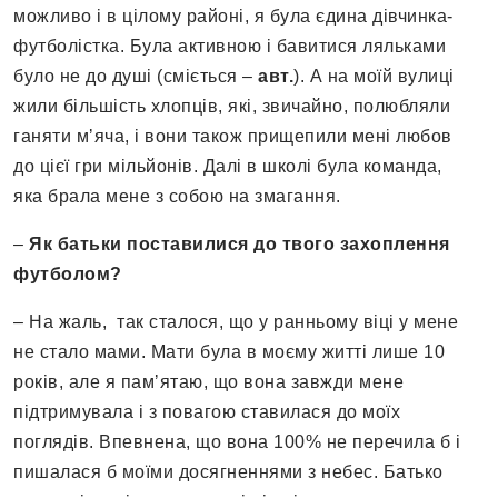
можливо і в цілому районі, я була єдина дівчинка-
футболістка. Була активною і бавитися ляльками
було не до душі (сміється –
авт.
). А на моїй вулиці
жили більшість хлопців, які, звичайно, полюбляли
ганяти мʼяча, і вони також прищепили мені любов
до цієї гри мільйонів. Далі в школі була команда,
яка брала мене з собою на змагання.
–
Як батьки поставилися до твого захоплення
футболом?
– На жаль, так сталося, що у ранньому віці у мене
не стало мами. Мати була в моєму житті лише 10
років, але я памʼятаю, що вона завжди мене
підтримувала і з повагою ставилася до моїх
поглядів. Впевнена, що вона 100% не перечила б і
пишалася б моїми досягненнями з небес. Батько