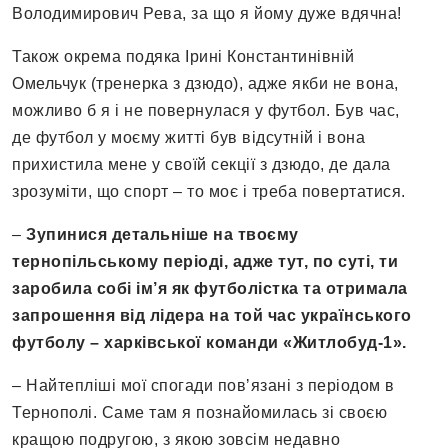
Володимирович Рева, за що я йому дуже вдячна!
Також окрема подяка Ірині Константинівній
Омельчук (тренерка з дзюдо), адже якби не вона,
можливо б я і не повернулася у футбол. Був час,
де футбол у моєму житті був відсутній і вона
прихистила мене у своїй секції з дзюдо, де дала
зрозуміти, що спорт – то моє і треба повертатися.
–
Зупинися детальніше на твоєму
тернопільському періоді, адже тут, по суті, ти
заробила собі ім’я як футболістка та отримала
запрошення від лідера на той час українського
футболу – харківської команди «Житлобуд-1».
– Найтепліші мої спогади повʼязані з періодом в
Тернополі. Саме там я познайомилась зі своєю
кращою подругою, з якою зовсім недавно