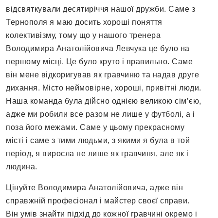
відсвяткували десятиріччя нашої дружби. Саме з
Тернополя я маю досить хороші поняття
колективізму, тому що у нашого тренера
Володимира Анатолійовича Левчука це було на
першому місці. Це було круто і правильно. Саме
він мене відкоригував як гравчиню та надав друге
дихання. Місто неймовірне, хороші, привітні люди.
Наша команда була дійсно однією великою сімʼєю,
адже ми робили все разом не лише у футболі, а і
поза його межами. Саме у цьому прекрасному
місті і саме з тими людьми, з якими я була в той
період, я виросла не лише як гравчиня, але як і
людина.
Цінуйте Володимира Анатолійовича, адже він
справжній професіонал і майстер своєї справи.
Він умів знайти підхід до кожної гравчині окремо і