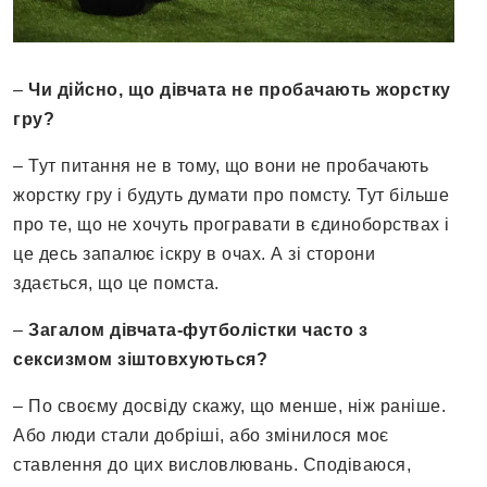
–
Чи дійсно, що дівчата не пробачають жорстку
гру?
– Тут питання не в тому, що вони не пробачають
жорстку гру і будуть думати про помсту. Тут більше
про те, що не хочуть програвати в єдиноборствах і
це десь запалює іскру в очах. А зі сторони
здається, що це помста.
–
Загалом дівчата-футболістки часто з
сексизмом зіштовхуються?
– По своєму досвіду скажу, що менше, ніж раніше.
Або люди стали добріші, або змінилося моє
ставлення до цих висловлювань. Сподіваюся,