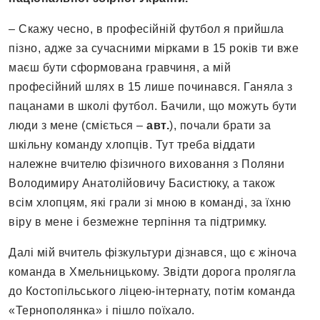
– Скажу чесно, в професійній футбол я прийшла
пізно, адже за сучасними мірками в 15 років ти вже
маєш бути сформована гравчиня, а мій
професійний шлях в 15 лише починався. Ганяла з
пацанами в школі футбол. Бачили, що можуть бути
люди з мене (сміється –
авт.
), почали брати за
шкільну команду хлопців. Тут треба віддати
належне вчителю фізичного виховання з Поляни
Володимиру Анатолійовичу Басистюку, а також
всім хлопцям, які грали зі мною в команді, за їхню
віру в мене і безмежне терпіння та підтримку.
Далі мій вчитель фізкультури дізнався, що є жіноча
команда в Хмельницькому. Звідти дорога пролягла
до Костопільського ліцею-інтернату, потім команда
«Тернополянка» і пішло поїхало.