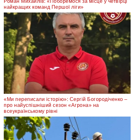
Роман Михайлів: «Поборемося за місце у четвірці
найкращих команд Першої ліги»
«Ми переписали історію»: Сергій Богородіченко –
про найуспішніший сезон «Агрона» на
всеукраїнському рівні