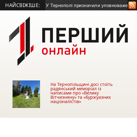
НАЙСВІЖІШЕ:
 УГКЦ
• У Тернополі призначили уповноваженого з безбар’єрн
На Тернопільщині досі стоїть
радянський меморіал із
написами про «Велику
Вітчизняну» та «буржуазних
націоналістів»