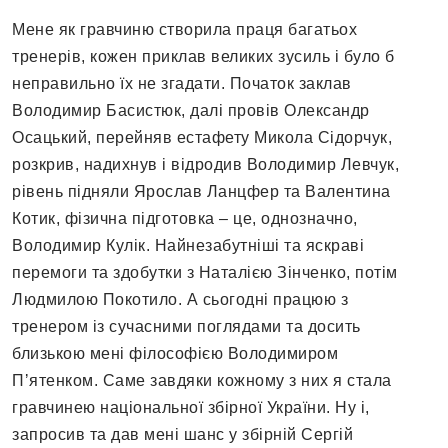
Мене як гравчиню створила праця багатьох
тренерів, кожен приклав великих зусиль і було б
неправильно їх не згадати. Початок заклав
Володимир Басистюк, далі провів Олександр
Осацький, перейняв естафету Микола Сідорчук,
розкрив, надихнув і відродив Володимир Левчук,
рівень підняли Ярослав Ланцфер та Валентина
Котик, фізична підготовка – це, однозначно,
Володимир Кулік. Найнезабутніші та яскраві
перемоги та здобутки з Наталією Зінченко, потім
Людмилою Покотило. А сьогодні працюю з
тренером із сучасними поглядами та досить
близькою мені філософією Володимиром
Пʼятенком. Саме завдяки кожному з них я стала
гравчинею національної збірної України. Ну і,
запросив та дав мені шанс у збірній Сергій