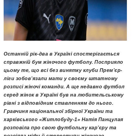
Останній рік-два в Україні спостерігається
справжній бум жіночого футболу. Посприяло
цьому те, що всі без винятку клуби Прем’єр-
ліги зобов’язали мати у своєму штатному
розписі жіночі команди. А ще недавно футбол
серед жінок в Україні був на любительському
рівні з відповідним ставленням до нього.
Гравчиня національної збірної України та
харківського «Житлобуду-1» Натія Панцулая
розповіла про свою футбольну кар’єру та
розвіяла міфи й стереотипи жіночого