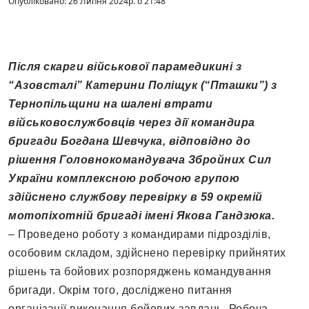
Опубліковано: 26 Липня 2024р. о 21:48
Після скарги військової парамедикині з
“Азовсталі” Катерини Поліщук (“Пташки”) з
Тернопільщини на шалені втрати
військовослужбовців через дії командира
бригади Богдана Шевчука, відповідно до
рішення Головнокомандувача Збройних Сил
України комплексною робочою групою
здійснено службову перевірку в 59 окремій
мотопіхотній бригаді імені Якова Гандзюка.
– Проведено роботу з командирами підрозділів,
особовим складом, здійснено перевірку прийнятих
рішень та бойових розпоряджень командування
бригади. Окрім того, досліджено питання
організації виконання бойових завдань. Робоча