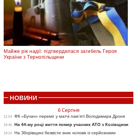
Майже рік надії: підтвердилася загибель Героя
України з Тернопільщини
НОВИНИ
6 Серпня
ФК «Бучач» переміг у матчі пам’яті Володимира Дроня
21:54
На 44-му році життя помер учасник АТО з Козівщини
18:46
На Зборівщині безвісти зник чоловік із серйозними
18:24