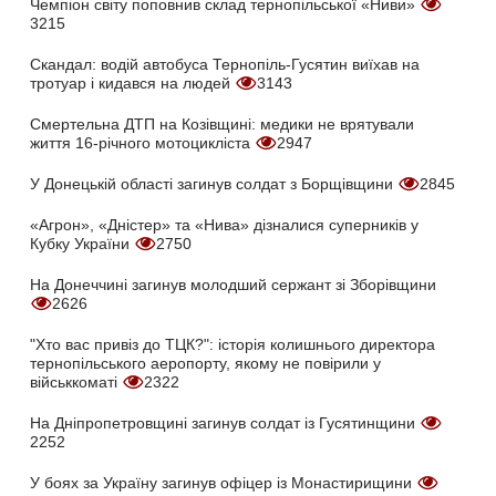
Чемпіон світу поповнив склад тернопільської «Ниви»
3215
Скандал: водій автобуса Тернопіль-Гусятин виїхав на
тротуар і кидався на людей
3143
Смертельна ДТП на Козівщині: медики не врятували
життя 16-річного мотоцикліста
2947
У Донецькій області загинув солдат з Борщівщини
2845
«Агрон», «Дністер» та «Нива» дізналися суперників у
Кубку України
2750
На Донеччині загинув молодший сержант зі Зборівщини
2626
"Хто вас привіз до ТЦК?": історія колишнього директора
тернопільського аеропорту, якому не повірили у
військкоматі
2322
На Дніпропетровщині загинув солдат із Гусятинщини
2252
У боях за Україну загинув офіцер із Монастирищини