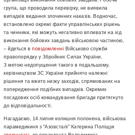
група, що проводила перевірку, не виявила
випадків видання злочинних наказів. Водночас,
встановлено окремі факти управлінських рішень
та чинники, які можуть негативно впливати на хід
виконання бойових завдань військовою частиною,
– йдеться в
повідомленні
Військово служби
правопорядку у Збройних Силах України.
З метою недопущення такого в подальшому,
керівництвом ЗС України прийнято належні
рішення та вжито низку заходів, спрямованих на
попередження подібних випадків. Окремих
посадових осіб командування бригади притягнуто
до відповідальності.
Нагадаємо, 14 липня колишня полонена, військова
парамедикиня з “Азовсталі” Катерина Поліщук
звернулась
до президента Володимира