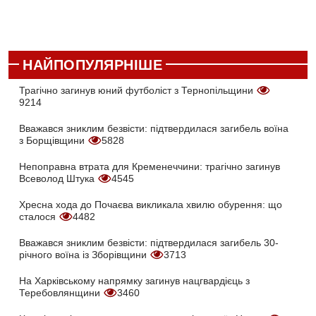
НАЙПОПУЛЯРНІШЕ
Трагічно загинув юний футболіст з Тернопільщини
9214
Вважався зниклим безвісти: підтвердилася загибель воїна
з Борщівщини
5828
Непоправна втрата для Кременеччини: трагічно загинув
Всеволод Штука
4545
Хресна хода до Почаєва викликала хвилю обурення: що
сталося
4482
Вважався зниклим безвісти: підтвердилася загибель 30-
річного воїна із Зборівщини
3713
На Харківському напрямку загинув нацгвардієць з
Теребовлянщини
3460