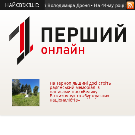
НАЙСВІЖІШЕ:
 у матчі пам’яті Володимира Дроня
• На 44-му році життя по
На Тернопільщині досі стоїть
радянський меморіал із
написами про «Велику
Вітчизняну» та «буржуазних
націоналістів»