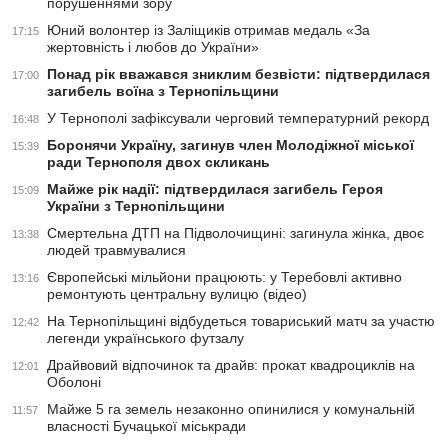
порушеннями зору
Юний волонтер із Заліщиків отримав медаль «За
17:15
жертовність і любов до України»
Понад рік вважався зниклим безвісти: підтвердилася
17:00
загибель воїна з Тернопільщини
У Тернополі зафіксували черговий температурний рекорд
16:48
Боронячи Україну, загинув член Молодіжної міської
15:39
ради Тернополя двох скликань
Майже рік надії: підтвердилася загибель Героя
15:09
України з Тернопільщини
Смертельна ДТП на Підволочищині: загинула жінка, двоє
13:38
людей травмувалися
Європейські мільйони працюють: у Теребовлі активно
13:16
ремонтують центральну вулицю (відео)
На Тернопільщині відбудеться товариський матч за участю
12:42
легенди українського футзалу
Драйвовий відпочинок та драйв: прокат квадроциклів на
12:01
Оболоні
Майже 5 га земель незаконно опинилися у комунальній
11:57
власності Бучацької міськради