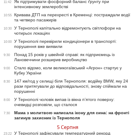
Як підтримувати фосфорний баланс ґрунту при
11:42
інтенсивному землеробстві
Кривава ДТП на перехресті в Кременці: постраждали водії
10:55
та четверо пасажирів
У Тернополі капітально відремонтують світлофори на
10:30
чотирьох локаціях
У Тернополі перевірили кондиціонери в транспорті:
10:00
порушення вже виявили
Понад 15 років у швейній справі: як підприємець із
9:30
Лановеччини розширив виробництво
Стало відомо, коли великогаївський «Агрон» стартує у
9:00
Кубку України
147 км/год у селищі біля Тернополя: водійку BMW, яку 24
8:30
рази притягували до відповідальності, знову спіймали на
порушенні
У Тернополі чоловік випав із вікна п’ятого поверху:
8:00
очевидці розповіли, що сталося
Мама з молитвою написала ікону для сина: на фронті
7:30
загинув захисник із Тернополя
5 Серпня
У Тернополі зафіксували температурний рекорд
23:22