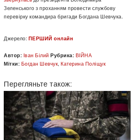
Зеленського з проханням провести службову
перевірку командира бригади Богдана Шевчука.
Джерело:
ПЕРШИЙ онлайн
Автор:
Іван Білий
Рубрика:
ВІЙНА
Мітки:
Богдан Шевчук
,
Кaтерина Поліщук
Перегляньте також: