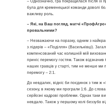
– Однозначно, гра покращилася після їх п
була для кременецької команди доволі бо
важливу роль.
– Які, на Ваш погляд, матчі «ПрофАгро
провальними
?
– Незважаючи на поразку, одним з найкра
з лідерів – «Поділля» (Васильківці). Зага
компенсований час колишній мій вихован
приніс перемогу гостям. Також відзначив 
наших гравців у старті, тим не менше ми 
перемогу – 2:1.
До невдалих, відніс би поєдинок з тим ж 
сезону, в якому ми програли 1:6. До слова
серйозні кадрові проблеми. Однак таки ви
невдало. Також у першому колі беззубо в