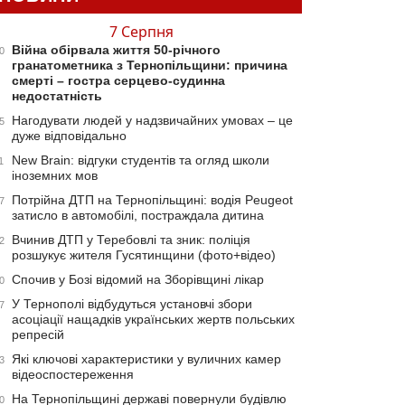
7 Серпня
Війна обірвала життя 50-річного
0
гранатометника з Тернопільщини: причина
смерті – гостра серцево-судинна
недостатність
Нагодувати людей у надзвичайних умовах – це
5
дуже відповідально
New Brain: відгуки студентів та огляд школи
1
іноземних мов
Потрійна ДТП на Тернопільщині: водія Peugeot
7
затисло в автомобілі, постраждала дитина
Вчинив ДТП у Теребовлі та зник: поліція
2
розшукує жителя Гусятинщини (фото+відео)
Спочив у Бозі відомий на Зборівщині лікар
0
У Тернополі відбудуться установчі збори
7
асоціації нащадків українських жертв польських
репресій
Які ключові характеристики у вуличних камер
3
відеоспостереження
На Тернопільщині державі повернули будівлю
0