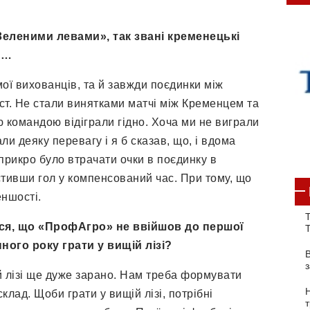
«Зеленими левами», так звані кременецькі
ї…
мої вихованців, та й завжди поєдинки між
ст. Не стали винятками матчі між Кременцем та
 командою відіграли гідно. Хоча ми не виграли
ли деяку перевагу і я б сказав, що, і вдома
 прикро було втрачати очки в поєдинку в
стивши гол у компенсований час. При тому, що
еншості.
Т
ися, що «ПрофАгро» не ввійшов до першої
пного року грати у вищій лізі
?
й лізі ще дуже зарано. Нам треба формувати
лад. Щоби грати у вищій лізі, потрібні