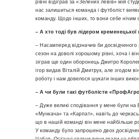
рівні відіграв за «Зелених левів» мій сту
нас залишиться команда і футболіст вияв
команду. Щодо інших, то вони себе нічим
– А хто тоді був лідером кременецької
– Насамперед відзначив би досвідченого з
сезон на доволі хорошому рівні, хоча і він
зіграв ще один оборонець Дмитро Королев
ігор видав Віталій Дмитрук, але згодом ві
роботу і нам довелося шукати інших викон
– А чи були такі футболісти «ПрофАгр
– Дуже великі сподівання у мене були на
«Мункача» та «Карпат», навіть до черкас
що в нашій команді він мене найбільше роз
У команду було запрошено двох досвідчен
Чабая. Останні сезони вони грали на обла