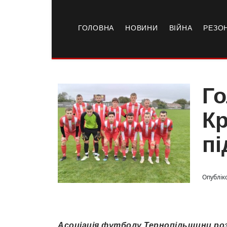
ГОЛОВНА
НОВИНИ
ВІЙНА
РЕЗО
Г
Кр
пі
Опубліко
Асоціація футболу Тернопільщини ро