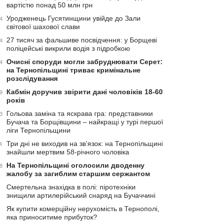
вартістю понад 50 млн грн
Уродженець Гусятинщини увійде до Зали
4
світової шахової слави
27 тисяч за фальшиве посвідчення: у Борщеві
4
поліцейські викрили водія з підробкою
Очисні споруди могли забруднювати Серет:
4
на Тернопільщині триває кримінальне
розслідування
Кабмін доручив звірити дані чоловіків 18-60
9
років
Гольова заміна та яскрава гра: представники
3
Бучача та Борщівщини – найкращі у турі першої
ліги Тернопільщини
Три дні не виходив на зв’язок: на Тернопільщині
4
знайшли мертвим 58-річного чоловіка
На Тернопільщині оголосили дводенну
8
жалобу за загиблим старшим сержантом
Смертельна знахідка в полі: піротехніки
знищили артилерійський снаряд на Бучаччині
Як купити комерційну нерухомість в Тернополі,
яка приноситиме прибуток?