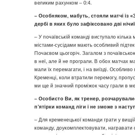
великим рахунком – 0:4.
– Особняком, мабуть, стояли матчі із 
дербі в яких було зафіксовано дві нічи
– У почаївській команді виступало кілька 
містами-сусідами мають особливий підтек
Почаєвом цьогоріч. Загалом з почаївською
в неї, але й не програли. В обох матчах ма
мали їх перемагати, і на виїзді. Особливо
Кременці, коли втратили перемогу, пропу
ми ще й значний проміжок часу грали в м
– Особисто Ви, як тренер, розчарувал
п’ятірки команд ліги і не зможе з насту
– Для кременецької команди грати у вищі
команду, доукомплектовувати, награвати ск