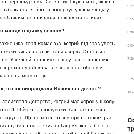
дент-першокурсник Костянтин Іщук, якого, якщо в
9:22
ить бажання, я його б повернув у кременецьку
 особливим не проявили в інших колективах.
9:15
 команди в цьому сезону
?
8:30
ахисника Ігоря Ромасюка, котрий відіграв увесь
8:00
 інколи випадав з гри, коли хворів. Стабільно
7:30
ич. У першій половині сезону кілька хороших
н переїхав до Львова, де знайшов собі іншу
авців на його місце.
21:5
о», які не виправдали Ваших сподівань
?
18:4
 Владислава Догарєва, котрий має хорошу школу
ького ЛНЗ його запрошували. Але так сталося,
чарував. Що не матч, то все гірше і гірше грав.
Ск
их футболістів – Романа Гаврилюка та Сергія
тр
сному рівні за «Вікнини», а той самий Гаврилюк