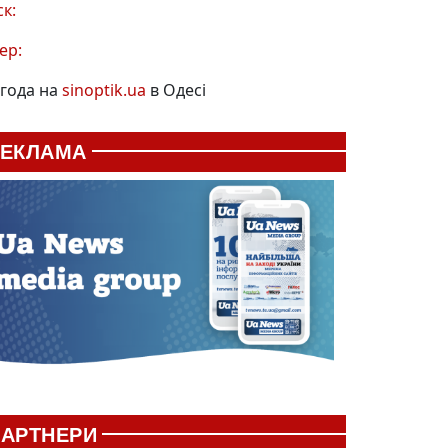
ск:
ер:
года на
sinoptik.ua
в Одесі
РЕКЛАМА
АРТНЕРИ