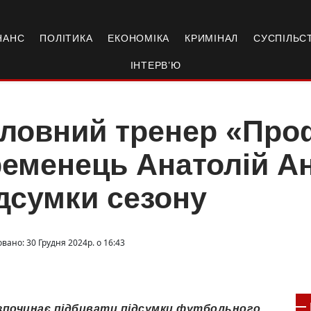
НАНС
ПОЛІТИКА
ЕКОНОМІКА
КРИМІНАЛ
СУСПІЛЬС
ІНТЕРВ’Ю
оловний тренер «Про
еменець Анатолій А
дсумки сезону
вано: 30 Грудня 2024р. о 16:43
зпочинає підбивати підсумки футбольного