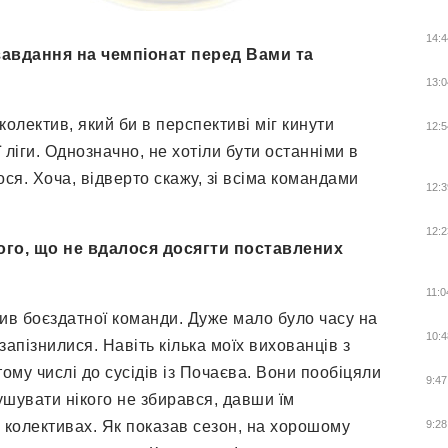
14:4
завдання на чемпіонат перед Вами та
13:0
лектив, який би в перспективі міг кинути
12:5
іги. Однозначно, не хотіли бути останніми в
лося. Хоча, відверто скажу, зі всіма командами
12:3
12:2
того, що не вдалося досягти поставлених
11:0
рив боєздатної команди. Дуже мало було часу на
10:4
апізнилися. Навіть кілька моїх вихованців з
тому числі до сусідів із Почаєва. Вони пообіцяли
9:47
ушувати нікого не збирався, давши їм
 колективах. Як показав сезон, на хорошому
9:28