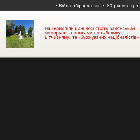
• Війна обірвала життя 50-річного гранатом
На Тернопільщині досі стоїть радянський
меморіал із написами про «Велику
Вітчизняну» та «буржуазних націоналістів»