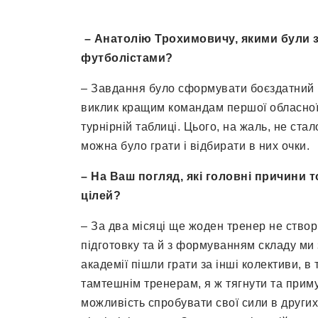
– Анатолію Трохимовичу, якими були 
футболістами
?
– Завдання було сформувати боєздатний ко
виклик кращим командам першої обласної л
турнірній таблиці. Цього, на жаль, не ста
можна було грати і відбирати в них очки.
– На Ваш погляд, які головні причини 
цілей
?
– За два місяці ще жоден тренер не ство
підготовку та й з формуванням складу ми з
академії пішли грати за інші колективи, в 
тамтешнім тренерам, я ж тягнути та прим
можливість спробувати свої сили в других