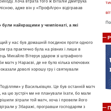
риходу. Хоча втрата того ж Віталій Дмитрука
ти
лісною, адже він у «ПрофАгро» відігравав
віт
По
» були найкращими у чемпіонаті,
а які
щий у нас був домашній поєдинок проти одного
лом гра практично була на рівних і лише в
ець Михайло Вітерук ударом зі штрафного
би матч у Нараєві, де не було кілька ключових
показали доволі хорошу гру і святкували
«Поділлям» у Васильківцях. Це був останній матч
, на цю зустріч ми не планували їхати, бо мали
рішили зіграли той матч, хоча і провели його
ідіграли у Збаражі, програвши господарям з
П