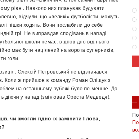
ному рівні. Навколо них планував будувати
апевно, відчули, що «великі» футболісти, можуть
 далі пішки ходять. Вони послабили до себе
ндній грі. Не виправдав сподівань в нападі
футбольної школи немає, відповідно від нього
ійно має бути націлений на ворота суперників,
йти голи.
озиція. Олексій Петровський не відзначався
ав. Коли ж прийшов в команду Роман Оліщук з
проблем на останньому рубежі було по-менше. До
іть діючи у напад (змінював Ореста Медведя),
По
ів, чи змогли гідно їх замінити Глова,
По
е
?
во