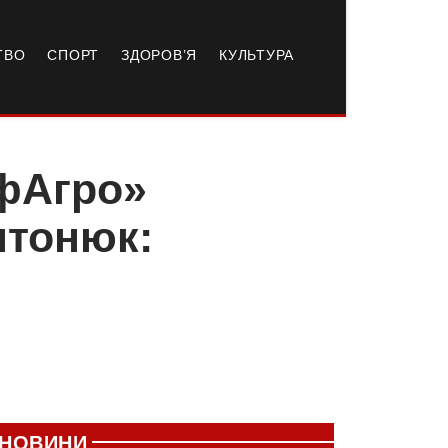
ТВО
СПОРТ
ЗДОРОВ’Я
КУЛЬТУРА
фАгро»
нтонюк:
НОВИНИ