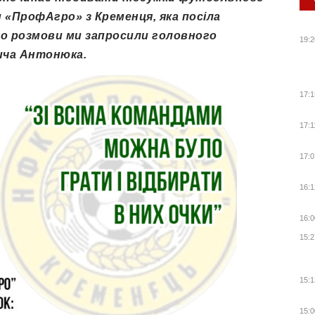
и «ПрофАгро» з Кременця, яка посіла
. До розмови ми запросили головного
19:2
ича Антонюка.
17:1
17:1
17:0
16:1
16:0
15:2
15:1
15:0