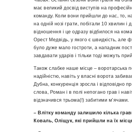
має великий досвід виступів на професій
команду. Коли вони прийшли до нас, то, н
на одній нозі грати, побігали 10 хвилин і
відношення і це одразу відбилося на кома
Орест Медвідь, у якого є швидкість, але 
було дуже мало гостроти, а нападник пост
завдавати ударів і тільки тоді можуть при
Також слабке наше місце – воротарська п
надійністю, навіть у власні ворота забив
Дубна, конкуренція зросла і відповідно 
слова, Роман і в полі непогано грав і нав
відзначився трьома(!) забитими м’ячами.
– Влітку команду залишило кілька гравц
Коваль, Оліщук, які прийшли на їх місц