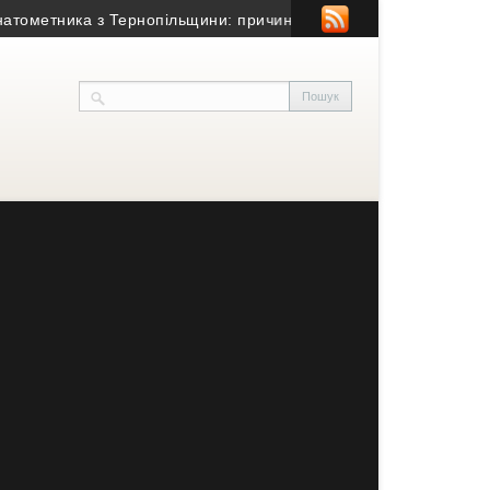
етника з Тернопільщини: причина смерті – гостра серцево-судин