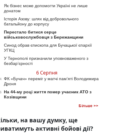
Як бізнес може допомогти Україні не лише
донатом
Історія Азову: шлях від добровольчого
батальйону до корпусу
Перестало битися серце
військовослужбовця з Бережанщини
Синод обрав єпископа для Бучацької єпархії
УГКЦ
У Тернополі призначили уповноваженого з
безбар’єрності
6 Серпня
ФК «Бучач» переміг у матчі пам’яті Володимира
4
Дроня
На 44-му році життя помер учасник АТО з
6
Козівщини
Більше >>
ільки, на вашу думку, ще
иватимуть активні бойові дії?