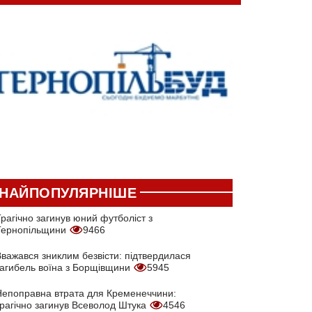
НАЙПОПУЛЯРНІШЕ
рагічно загинув юний футболіст з
Тернопільщини
9466
Вважався зниклим безвісти: підтвердилася
загибель воїна з Борщівщини
5945
Непоправна втрата для Кременеччини:
трагічно загинув Всеволод Штука
4546