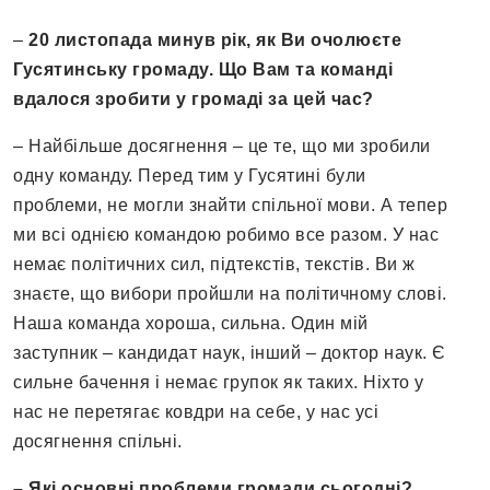
–
20 листопада минув рік, як
Ви очолюєте
Гусятинську громаду. Що Вам та команді
вдалося зробити у громаді за цей час?
– Найбільше досягнення – це те, що ми зробили
одну команду. Перед тим у Гусятині були
проблеми, не могли знайти спільної мови. А тепер
ми всі однією командою робимо все разом. У нас
немає політичних сил, підтекстів, текстів. Ви ж
знаєте, що вибори пройшли на політичному слові.
Наша команда хороша, сильна. Один мій
заступник – кандидат наук, інший – доктор наук. Є
сильне бачення і немає групок як таких. Ніхто у
нас не перетягає ковдри на себе, у нас усі
досягнення спільні.
– Які основні проблеми громади сьогодні?