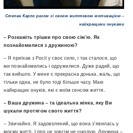
Степан Карпо разом зі своєю життєвою мотивацією –
найкращими онуками
– Розкажіть трішки про свою сім’ю. Як
познайомилися з дружиною?
– Я приїхав з Росії у своє село, і так сталося, що
ми познайомились і одружилися. Дуже радий, що
так вийшло. У мене є прекрасна донька, жаль, що
тільки одна, не було тоді більше часу. Маю
найкращих онуків, які є моїм сенсом життя.
– Ваша дружина – та ідеальна жінка, яку Ви
шукали протягом свого життя?
– Звичайно. Я задоволений, що вона з’явилась у
моєму житті. І про це зовсім не шкодую. Дружина –