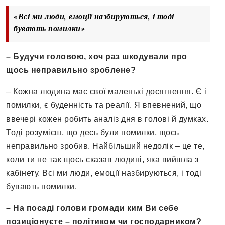
«Всі ми люди, емоції назбируються, і тоді
бувають помилки»
– Будучи головою, хоч раз шкодували про
щось неправильно зроблене?
– Кожна людина має свої маленькі досягнення. Є і
помилки, є буденність та реалії. Я впевнений, що
ввечері кожен робить аналіз дня в голові й думках.
Тоді розумієш, що десь були помилки, щось
неправильно зробив. Найбільший недолік – це те,
коли ти не так щось сказав людині, яка вийшла з
кабінету. Всі ми люди, емоції назбируються, і тоді
бувають помилки.
– На посаді голови громади ким Ви себе
позиціонуєте – політиком чи господарником?