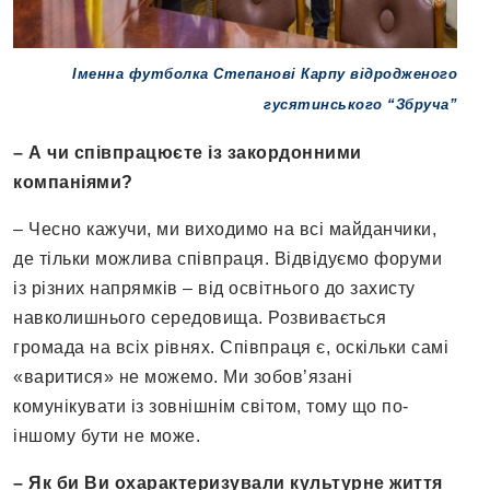
Іменна футболка Степанові Карпу відродженого
гусятинського “Збруча”
– А чи співпрацюєте із закордонними
компаніями?
– Чесно кажучи, ми виходимо на всі майданчики,
де тільки можлива співпраця. Відвідуємо форуми
із різних напрямків – від освітнього до захисту
навколишнього середовища. Розвивається
громада на всіх рівнях. Співпраця є, оскільки самі
«варитися» не можемо. Ми зобов’язані
комунікувати із зовнішнім світом, тому що по-
іншому бути не може.
–
Як би Ви охарактеризували культурне життя