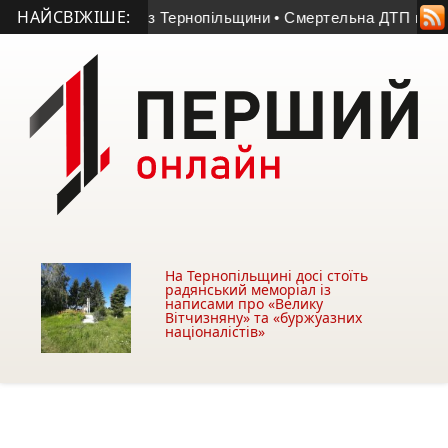
НАЙСВІЖІШЕ:
роя України з Тернопільщини
• Смертельна ДТП на Підволочи
На Тернопільщині досі стоїть
радянський меморіал із
написами про «Велику
Вітчизняну» та «буржуазних
націоналістів»