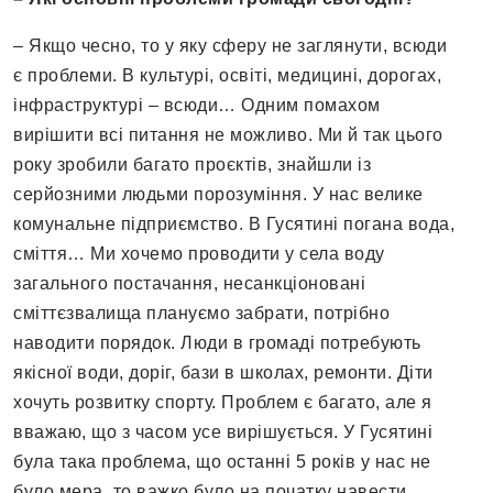
– Якщо чесно, то у яку сферу не заглянути, всюди
є проблеми. В культурі, освіті, медицині, дорогах,
інфраструктурі – всюди… Одним помахом
вирішити всі питання не можливо. Ми й так цього
року зробили багато проєктів, знайшли із
серйозними людьми порозуміння. У нас велике
комунальне підприємство. В Гусятині погана вода,
сміття… Ми хочемо проводити у села воду
загального постачання, несанкціоновані
сміттєзвалища плануємо забрати, потрібно
наводити порядок. Люди в громаді потребують
якісної води, доріг, бази в школах, ремонти. Діти
хочуть розвитку спорту. Проблем є багато, але я
вважаю, що з часом усе вирішується. У Гусятині
була така проблема, що останні 5 років у нас не
було мера, то важко було на початку навести