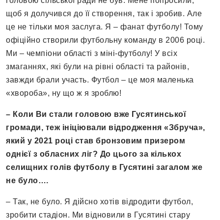
головою сільської ради не був. Мене попросили,
щоб я долучився до її створення, так і зробив. Але
це не тільки моя заслуга. Я – фанат футболу! Тому
офіційно створили футбольну команду в 2006 році.
Ми – чемпіони області з міні-футболу! У всіх
змаганнях, які були на рівні області та районів,
завжди брали участь. Футбол – це моя маленька
«хвороба», ну що ж я зроблю!
– Коли Ви стали головою вже Гусятинської
громади, теж ініціювали відродження «Збруча»,
який у 2021 році став бронзовим призером
однієї з обласних ліг? До цього за кількох
селищних голів футболу в Гусятині загалом же
не було….
– Так, не було. Я дійсно хотів відродити футбол,
зробити стадіон. Ми відновили в Гусятині стару