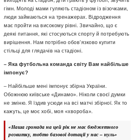
виходять на стадіон, діти грають у футбол, звучить
гімн. Молоді мами гуляють стадіоном із візочками,
люди займаються на тренажерах. Відродження
має пройти на високому рівні. Звичайно, що є
деякі питання, які стосуються спорту й потребують
вирішення. Нам потрібно обов’язково купити
стільці для глядачів на стадіоні.
– Яка футбольна команда світу Вам найбільше
імпонує?
– Найбільше мені імпонує збірна України.
Обожнюю київське «Динамо». Ніколи своєї думки
не зміню. Я їздив усюди на всі матчі збірної. Як то
кажуть, це моє хобі, моя «хвороба».
«Наша громада на цей рік не має бюджетного
розвитку, тобто базової дотації у нас – нуль»