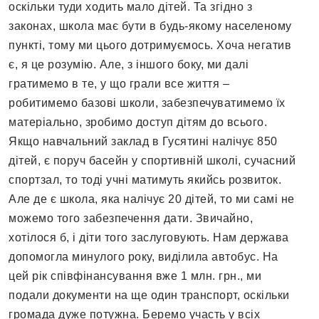
оскільки туди ходить мало дітей. Та згідно з
законах, школа має бути в будь-якому населеному
пункті, тому ми цього дотримуємось. Хоча негатив
є, я це розумію. Але, з іншого боку, ми далі
гратимемо в те, у що грали все життя –
робитимемо базові школи, забезпечуватимемо їх
матеріально, зробимо доступ дітям до всього.
Якщо навчальний заклад в Гусятині налічує 850
дітей, є поруч басейн у спортивній школі, сучасний
спортзал, то тоді учні матимуть якийсь розвиток.
Але де є школа, яка налічує 20 дітей, то ми самі не
можемо того забезпечення дати. Звичайно,
хотілося б, і діти того заслуговують. Нам держава
допомогла минулого року, виділила автобус. На
цей рік співфінансування вже 1 млн. грн., ми
подали документи на ще один транспорт, оскільки
громада дуже потужна. Беремо участь у всіх