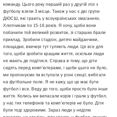
команду. Цього року перший раз у другій лізі з
футболу взяли 3 місце. Також у нас є дві групи
ДЮСШ, які грають у всеукраїнських змаганнях.
Хлопчикам по 15-16 років. Я хочу, щоби вони
побачили той великий розвиток, зі старших брали
приклад. Зробили стадіон, дитячі майданчики,
площадки, ввечері тут гуляють люди. Це все для
того, щоби зробити кращим життя, оскільки люди
не мають де подітися. Справа в тому, що діти
сидять перед комп’ютерами, і щоби цього не було,
ми пропонуємо їм вступати у різні секції, вибігати
на футбольне поле. Я не кажу, що це має бути
футбол і все. Веду до того, щоби просто було інше
життя. Колись ми випасали корів і грали у футбол,
у нас тих телефонів та комп’ютерів не було. Діти
були тоді здоровими. Зараз люди у неділю