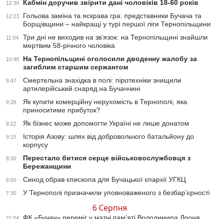
Кабмін доручив звірити дані чоловіків 18-60 років
12:39
Гольова заміна та яскрава гра: представники Бучача та
12:23
Борщівщини – найкращі у турі першої ліги Тернопільщини
Три дні не виходив на зв’язок: на Тернопільщині знайшли
11:04
мертвим 58-річного чоловіка
На Тернопільщині оголосили дводенну жалобу за
10:48
загиблим старшим сержантом
Смертельна знахідка в полі: піротехніки знищили
9:47
артилерійський снаряд на Бучаччині
Як купити комерційну нерухомість в Тернополі, яка
9:28
приноситиме прибуток?
Як бізнес може допомогти Україні не лише донатом
9:22
Історія Азову: шлях від добровольчого батальйону до
9:15
корпусу
Перестало битися серце військовослужбовця з
8:30
Бережанщини
Синод обрав єпископа для Бучацької єпархії УГКЦ
8:00
У Тернополі призначили уповноваженого з безбар’єрності
7:30
6 Серпня
ФК «Бучач» переміг у матчі пам’яті Володимира Дроня
21:54