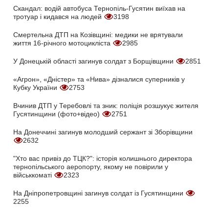
Скандал: водій автобуса Тернопіль-Гусятин виїхав на
тротуар і кидався на людей
3198
Смертельна ДТП на Козівщині: медики не врятували
життя 16-річного мотоцикліста
2985
У Донецькій області загинув солдат з Борщівщини
2851
«Агрон», «Дністер» та «Нива» дізналися суперників у
Кубку України
2753
Вчинив ДТП у Теребовлі та зник: поліція розшукує жителя
Гусятинщини (фото+відео)
2751
На Донеччині загинув молодший сержант зі Зборівщини
2632
"Хто вас привіз до ТЦК?": історія колишнього директора
тернопільського аеропорту, якому не повірили у
військкоматі
2323
На Дніпропетровщині загинув солдат із Гусятинщини
2255