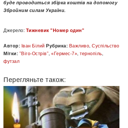
буде проводиться збірка коштів на допомогу
Збройним силам України.
Джерело:
Тижневик "Номер один"
Автор:
Іван Білий
Рубрика:
Важливо
,
Суспільство
Мітки:
"Віго-Острів"
,
«Гермес-7»
,
тернопіль
,
футзал
Перегляньте також: