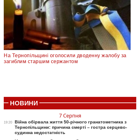
На Тернопільщині оголосили дводенну жалобу за
загиблим старшим сержантом
НОВИНИ
7 Серпня
Війна обірвала життя 50-річного гранатометника з
19:20
Тернопільщини: причина смерті – гостра серцево-
судинна недостатність