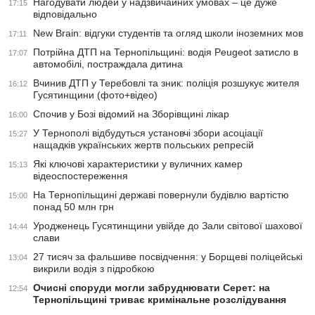
Нагодувати людей у надзвичайних умовах – це дуже
17:15
відповідально
New Brain: відгуки студентів та огляд школи іноземних мов
17:11
Потрійна ДТП на Тернопільщині: водія Peugeot затисло в
17:07
автомобілі, постраждала дитина
Вчинив ДТП у Теребовлі та зник: поліція розшукує жителя
16:12
Гусятинщини (фото+відео)
Спочив у Бозі відомий на Зборівщині лікар
16:00
У Тернополі відбудуться установчі збори асоціації
15:27
нащадків українських жертв польських репресій
Які ключові характеристики у вуличних камер
15:13
відеоспостереження
На Тернопільщині державі повернули будівлю вартістю
15:00
понад 50 млн грн
Уродженець Гусятинщини увійде до Зали світової шахової
14:44
слави
27 тисяч за фальшиве посвідчення: у Борщеві поліцейські
13:04
викрили водія з підробкою
Очисні споруди могли забруднювати Серет: на
12:54
Тернопільщині триває кримінальне розслідування