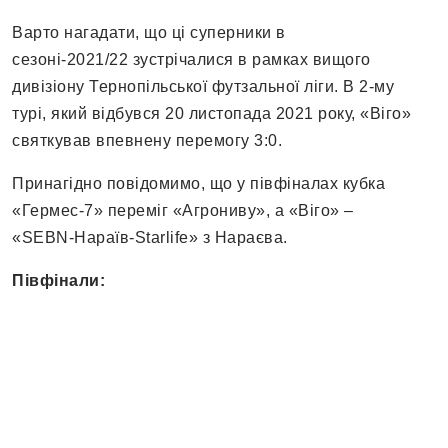
Варто нагадати, що ці суперники в
сезоні-2021/22 зустрічалися в рамках вищого
дивізіону Тернопільської футзальної ліги. В 2-му
турі, який відбувся 20 листопада 2021 року, «Віго»
святкував впевнену перемогу 3:0.
Принагідно повідомимо, що у півфіналах кубка
«Гермес-7» переміг «Агрониву», а «Віго» –
«SEBN-Нараїв-Starlife» з Нараєва.
Півфінали: