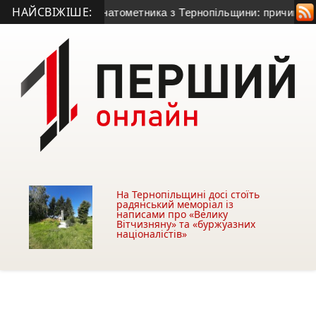
НАЙСВІЖІШЕ:
50-річного гранатометника з Тернопільщини: причина смерті 
На Тернопільщині досі стоїть
радянський меморіал із
написами про «Велику
Вітчизняну» та «буржуазних
націоналістів»