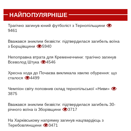
НАЙПОПУЛЯРНІШЕ
Трагічно загинув юний футболіст з Тернопільщини
9461
Вважався зниклим безвісти: підтвердилася загибель воїна
з Борщівщини
5940
Непоправна втрата для Кременеччини: трагічно загинув
Всеволод Штука
4546
Хресна хода до Почаєва викликала хвилю обурення: що
сталося
4499
Чемпіон світу поповнив склад тернопільської «Ниви»
3875
Вважався зниклим безвісти: підтвердилася загибель 30-
річного воїна із Зборівщини
3717
На Харківському напрямку загинув нацгвардієць з
Теребовлянщини
3471