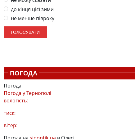
не можу сказати
до кінця цієї зими
не менше півроку
ПОГОДА
Погода
Погода у
Тернополі
вологість:
тиск:
вітер:
Погода на
sinoptik.ua
в Одесі