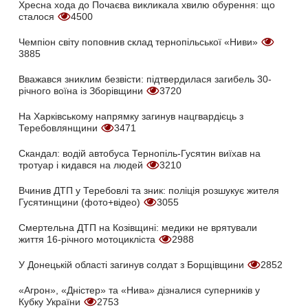
Хресна хода до Почаєва викликала хвилю обурення: що
сталося
4500
Чемпіон світу поповнив склад тернопільської «Ниви»
3885
Вважався зниклим безвісти: підтвердилася загибель 30-
річного воїна із Зборівщини
3720
На Харківському напрямку загинув нацгвардієць з
Теребовлянщини
3471
Скандал: водій автобуса Тернопіль-Гусятин виїхав на
тротуар і кидався на людей
3210
Вчинив ДТП у Теребовлі та зник: поліція розшукує жителя
Гусятинщини (фото+відео)
3055
Смертельна ДТП на Козівщині: медики не врятували
життя 16-річного мотоцикліста
2988
У Донецькій області загинув солдат з Борщівщини
2852
«Агрон», «Дністер» та «Нива» дізналися суперників у
Кубку України
2753