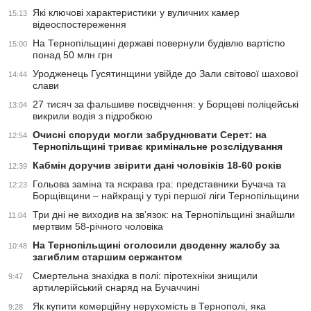
Які ключові характеристики у вуличних камер
15:13
відеоспостереження
На Тернопільщині державі повернули будівлю вартістю
15:00
понад 50 млн грн
Уродженець Гусятинщини увійде до Зали світової шахової
14:44
слави
27 тисяч за фальшиве посвідчення: у Борщеві поліцейські
13:04
викрили водія з підробкою
Очисні споруди могли забруднювати Серет: на
12:54
Тернопільщині триває кримінальне розслідування
Кабмін доручив звірити дані чоловіків 18-60 років
12:39
Гольова заміна та яскрава гра: представники Бучача та
12:23
Борщівщини – найкращі у турі першої ліги Тернопільщини
Три дні не виходив на зв’язок: на Тернопільщині знайшли
11:04
мертвим 58-річного чоловіка
На Тернопільщині оголосили дводенну жалобу за
10:48
загиблим старшим сержантом
Смертельна знахідка в полі: піротехніки знищили
9:47
артилерійський снаряд на Бучаччині
Як купити комерційну нерухомість в Тернополі, яка
9:28