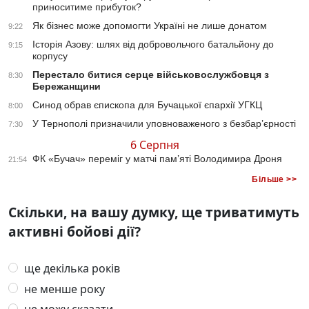
приноситиме прибуток?
Як бізнес може допомогти Україні не лише донатом
9:22
Історія Азову: шлях від добровольчого батальйону до
9:15
корпусу
Перестало битися серце військовослужбовця з
8:30
Бережанщини
Синод обрав єпископа для Бучацької єпархії УГКЦ
8:00
У Тернополі призначили уповноваженого з безбар’єрності
7:30
6 Серпня
ФК «Бучач» переміг у матчі пам’яті Володимира Дроня
21:54
Більше >>
Скільки, на вашу думку, ще триватимуть
активні бойові дії?
ще декілька років
не менше року