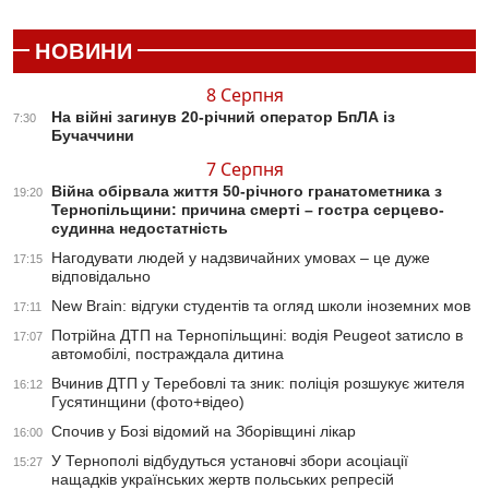
НОВИНИ
8 Серпня
На війні загинув 20-річний оператор БпЛА із
7:30
Бучаччини
7 Серпня
Війна обірвала життя 50-річного гранатометника з
19:20
Тернопільщини: причина смерті – гостра серцево-
судинна недостатність
Нагодувати людей у надзвичайних умовах – це дуже
17:15
відповідально
New Brain: відгуки студентів та огляд школи іноземних мов
17:11
Потрійна ДТП на Тернопільщині: водія Peugeot затисло в
17:07
автомобілі, постраждала дитина
Вчинив ДТП у Теребовлі та зник: поліція розшукує жителя
16:12
Гусятинщини (фото+відео)
Спочив у Бозі відомий на Зборівщині лікар
16:00
У Тернополі відбудуться установчі збори асоціації
15:27
нащадків українських жертв польських репресій