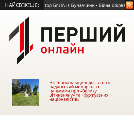
НАЙСВІЖІШЕ:
 20-річний оператор БпЛА із Бучаччини
• Війна обірвала життя
На Тернопільщині досі стоїть
радянський меморіал із
написами про «Велику
Вітчизняну» та «буржуазних
націоналістів»