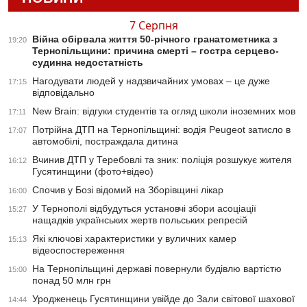
7 Серпня
Війна обірвала життя 50-річного гранатометника з
19:20
Тернопільщини: причина смерті – гостра серцево-
судинна недостатність
Нагодувати людей у надзвичайних умовах – це дуже
17:15
відповідально
New Brain: відгуки студентів та огляд школи іноземних мов
17:11
Потрійна ДТП на Тернопільщині: водія Peugeot затисло в
17:07
автомобілі, постраждала дитина
Вчинив ДТП у Теребовлі та зник: поліція розшукує жителя
16:12
Гусятинщини (фото+відео)
Спочив у Бозі відомий на Зборівщині лікар
16:00
У Тернополі відбудуться установчі збори асоціації
15:27
нащадків українських жертв польських репресій
Які ключові характеристики у вуличних камер
15:13
відеоспостереження
На Тернопільщині державі повернули будівлю вартістю
15:00
понад 50 млн грн
Уродженець Гусятинщини увійде до Зали світової шахової
14:44