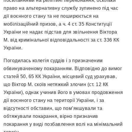
посиланнями на релігійні переконання, оскільки
право на альтернативну службу зупинено під час
дії воєнного стану та не поширюється на
мобілізаційний призов, а ч. 4 ст. 35 Конституції
України не надає підстав для звільнення Віктора
М. від кримінальної відповідальності за ст. 336 КК
України.
Погодилась колегія суддів і з призначеним
обвинуваченому покаранням. Відповідно до вимог
статей 50, 65 КК України, місцевий суд урахував,
що Віктор М. скоїв нетяжкий злочин (ст. 12 КК
України), однак учинив його в умовах продовження
дії воєнного стану на території України, і за
відсутності обставин, що пом’якшували та
обтяжували покарання, вірно призначив
покарання у виді позбавлення волі на мінімальний