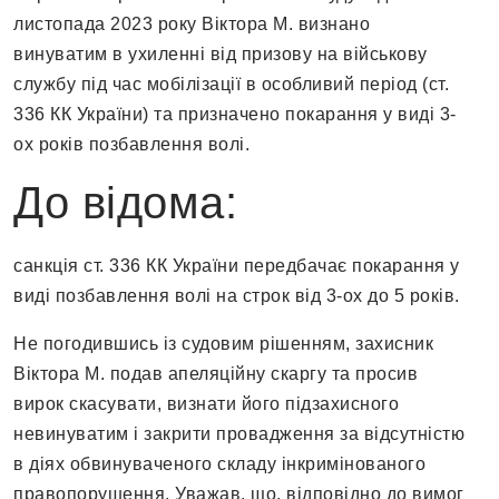
листопада 2023 року Віктора М. визнано
винуватим в ухиленні від призову на військову
службу під час мобілізації в особливий період (ст.
336 КК України) та призначено покарання у виді 3-
ох років позбавлення волі.
До відома:
санкція ст. 336 КК України передбачає покарання у
виді позбавлення волі на строк від 3-ох до 5 років.
Не погодившись із судовим рішенням, захисник
Віктора М. подав апеляційну скаргу та просив
вирок скасувати, визнати його підзахисного
невинуватим і закрити провадження за відсутністю
в діях обвинуваченого складу інкримінованого
правопорушення. Уважав, що, відповідно до вимог