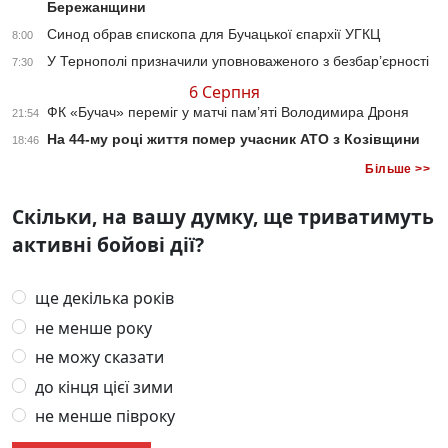
Бережанщини
Синод обрав єпископа для Бучацької єпархії УГКЦ
8:00
У Тернополі призначили уповноваженого з безбар’єрності
7:30
6 Серпня
ФК «Бучач» переміг у матчі пам’яті Володимира Дроня
21:54
На 44-му році життя помер учасник АТО з Козівщини
18:46
Більше >>
Скільки, на вашу думку, ще триватимуть
активні бойові дії?
ще декілька років
не менше року
не можу сказати
до кінця цієї зими
не менше півроку