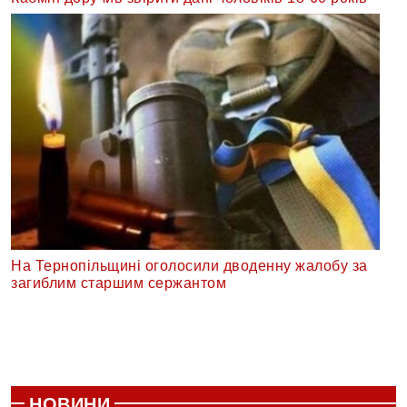
На Тернопільщині оголосили дводенну жалобу за
загиблим старшим сержантом
НОВИНИ