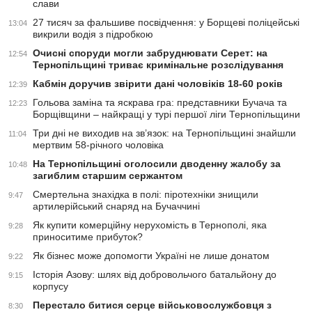
слави
27 тисяч за фальшиве посвідчення: у Борщеві поліцейські
13:04
викрили водія з підробкою
Очисні споруди могли забруднювати Серет: на
12:54
Тернопільщині триває кримінальне розслідування
Кабмін доручив звірити дані чоловіків 18-60 років
12:39
Гольова заміна та яскрава гра: представники Бучача та
12:23
Борщівщини – найкращі у турі першої ліги Тернопільщини
Три дні не виходив на зв’язок: на Тернопільщині знайшли
11:04
мертвим 58-річного чоловіка
На Тернопільщині оголосили дводенну жалобу за
10:48
загиблим старшим сержантом
Смертельна знахідка в полі: піротехніки знищили
9:47
артилерійський снаряд на Бучаччині
Як купити комерційну нерухомість в Тернополі, яка
9:28
приноситиме прибуток?
Як бізнес може допомогти Україні не лише донатом
9:22
Історія Азову: шлях від добровольчого батальйону до
9:15
корпусу
Перестало битися серце військовослужбовця з
8:30