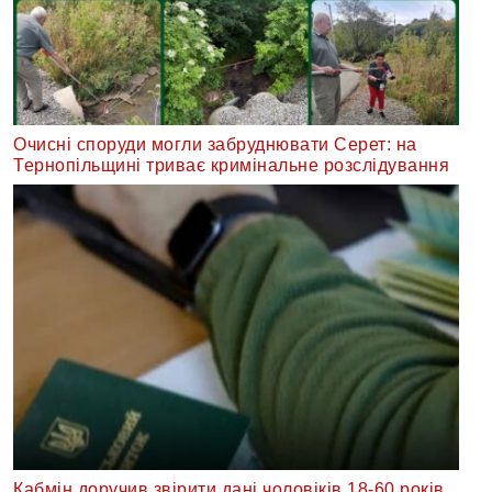
Очисні споруди могли забруднювати Серет: на
Тернопільщині триває кримінальне розслідування
Кабмін доручив звірити дані чоловіків 18-60 років