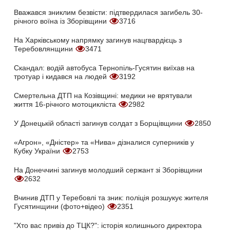
Вважався зниклим безвісти: підтвердилася загибель 30-
річного воїна із Зборівщини
3716
На Харківському напрямку загинув нацгвардієць з
Теребовлянщини
3471
Скандал: водій автобуса Тернопіль-Гусятин виїхав на
тротуар і кидався на людей
3192
Смертельна ДТП на Козівщині: медики не врятували
життя 16-річного мотоцикліста
2982
У Донецькій області загинув солдат з Борщівщини
2850
«Агрон», «Дністер» та «Нива» дізналися суперників у
Кубку України
2753
На Донеччині загинув молодший сержант зі Зборівщини
2632
Вчинив ДТП у Теребовлі та зник: поліція розшукує жителя
Гусятинщини (фото+відео)
2351
"Хто вас привіз до ТЦК?": історія колишнього директора