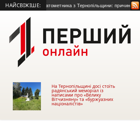
НАЙСВІЖІШЕ:
0-річного гранатометника з Тернопільщини: причина смерті –
На Тернопільщині досі стоїть
радянський меморіал із
написами про «Велику
Вітчизняну» та «буржуазних
націоналістів»