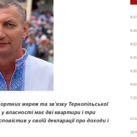
9:47
9:28
9:22
9:15
8:30
8:00
7:30
портних мереж та зв
’
язку Тернопільської
у власності має дві квартири і три
21:5
сповістив у своїй декларації про доходи і
18:4