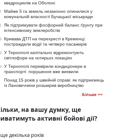
квадроциклів на Оболоні
Майже 5 га земель незаконно опинилися у
7
комунальній власності Бучацької міськради
Як підтримувати фосфорний баланс ґрунту при
2
інтенсивному землеробстві
Кривава ДТП на перехресті в Кременці:
5
постраждали водії та четверо пасажирів
У Тернополі капітально відремонтують
0
світлофори на чотирьох локаціях
У Тернополі перевірили кондиціонери в
0
транспорті: порушення вже виявили
Понад 15 років у швейній справі: як підприємець
із Лановеччини розширив виробництво
Більше >>
ільки, на вашу думку, ще
иватимуть активні бойові дії?
ще декілька років