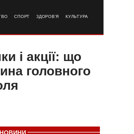
ТВО
СПОРТ
ЗДОРОВ’Я
КУЛЬТУРА
ки і акції: що
дина головного
оля
НОВИНИ