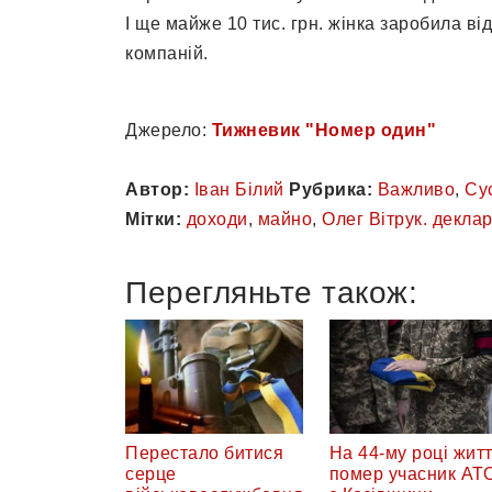
І ще майже 10 тис. грн. жінка заробила ві
компаній.
Джерело:
Тижневик "Номер один"
Автор:
Іван Білий
Рубрика:
Важливо
,
Су
Мітки:
доходи
,
майно
,
Олег Вітрук. декла
Перегляньте також:
Перестало битися
На 44-му році жит
серце
помер учасник АТ