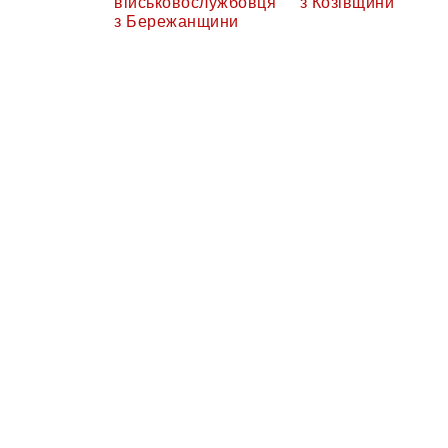
військовослужбовця
з Козівщини
з Бережанщини