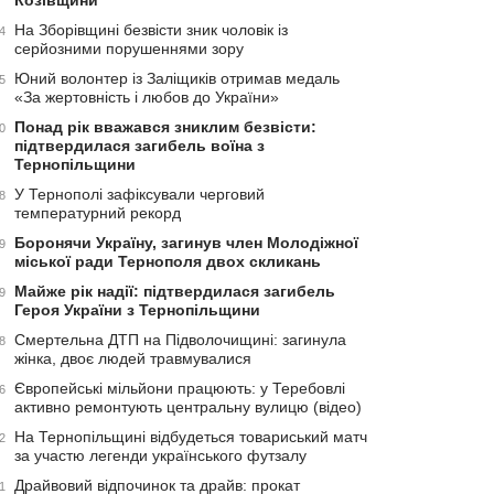
Козівщини
На Зборівщині безвісти зник чоловік із
4
серйозними порушеннями зору
Юний волонтер із Заліщиків отримав медаль
5
«За жертовність і любов до України»
Понад рік вважався зниклим безвісти:
0
підтвердилася загибель воїна з
Тернопільщини
У Тернополі зафіксували черговий
8
температурний рекорд
Боронячи Україну, загинув член Молодіжної
9
міської ради Тернополя двох скликань
Майже рік надії: підтвердилася загибель
9
Героя України з Тернопільщини
Смертельна ДТП на Підволочищині: загинула
8
жінка, двоє людей травмувалися
Європейські мільйони працюють: у Теребовлі
6
активно ремонтують центральну вулицю (відео)
На Тернопільщині відбудеться товариський матч
2
за участю легенди українського футзалу
Драйвовий відпочинок та драйв: прокат
1