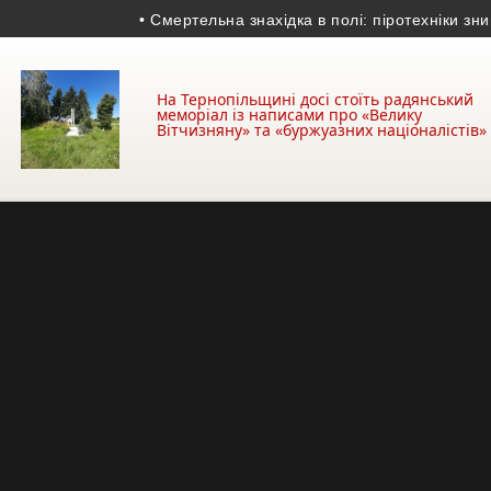
• Смертельна знахідка в полі: піротехніки знищили 
На Тернопільщині досі стоїть радянський
меморіал із написами про «Велику
Вітчизняну» та «буржуазних націоналістів»