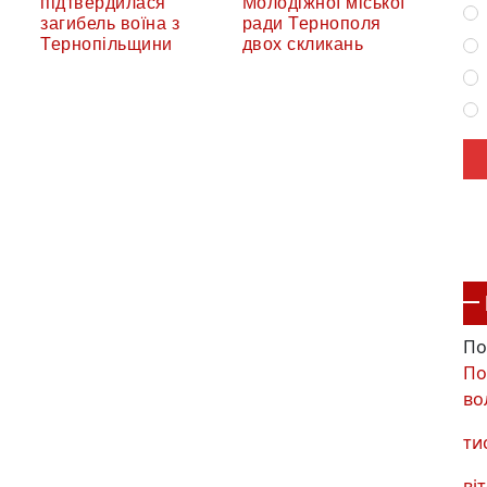
підтвердилася
Молодіжної міської
загибель воїна з
ради Тернополя
Тернопільщини
двох скликань
По
По
во
ти
віт