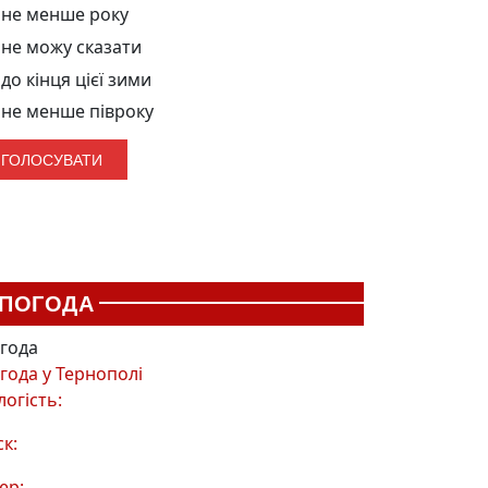
не менше року
не можу сказати
до кінця цієї зими
не менше півроку
ПОГОДА
года
года у
Тернополі
логість:
ск:
ер: