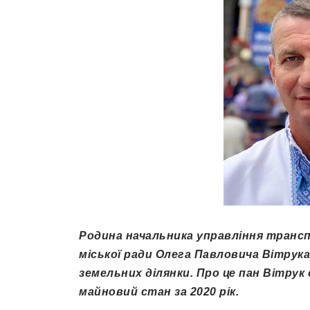
Родина начальника у
правління транс
міської ради
Олег
а
Павлович
а
Вітрук
а
земельних ділянки. Про це пан Вітрук 
майновий стан за 2020 рік.