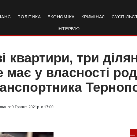
НАНС
ПОЛІТИКА
ЕКОНОМІКА
КРИМІНАЛ
СУСПІЛЬС
ІНТЕРВ’Ю
і квартири, три ділян
 має у власності ро
анспортника Терноп
вано: 9 Травня 2021р. о 17:00