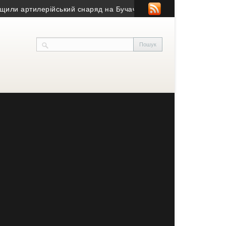
артилерійський снаряд на Бучаччині
• Як купити комерційну нер