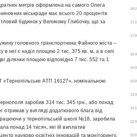
дратних метрів оформлена на самого Олега
18:2
м) чиновник міськради має всього 20 процентів
итловий будинок у Великому Глибочку, що за
17:1
17:0
ружину головного транспортника Файного міста –
в неї є наділ площею 2 тис. 375 кв. м, а в селі
16:4
ві ділянки площею відповідно 7 тис. 552 та 1
15:3
ВАТ «Тернопільське АТП 16127», номінальною
15:0
13:3
ернополя заробив 314 тис. 345 грн., або понад
13:1
г отримав у вигляді додаткового блага від
 працюючи у тернопільській школі №18, заробила
12:4
ала понад 14 тисяч, які їй виплатив
нтр науково-освітніх інновацій та моніторингу.
12:0