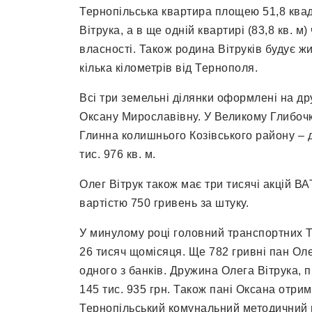
Тернопільська квартира площею 51,8 ква
Вітрука, а в ще одній квартирі (83,8 кв. 
власності. Також родина Вітруків будує ж
кілька кілометрів від Тернополя.
Всі три земельні ділянки оформлені на д
Оксану Мирославівну. У Великому Глибочку 
Глинна колишнього Козівського району – д
тис. 976 кв. м.
Олег Вітрук також має три тисячі акцій 
вартістю 750 гривень за штуку.
У минулому році головний транспортних Т
26 тисяч щомісяця. Ще 782 гривні пан Оле
одного з банків. Дружина Олега Вітрука,
145 тис. 935 грн. Також пані Оксана отрим
Тернопільський комунальний методичний це