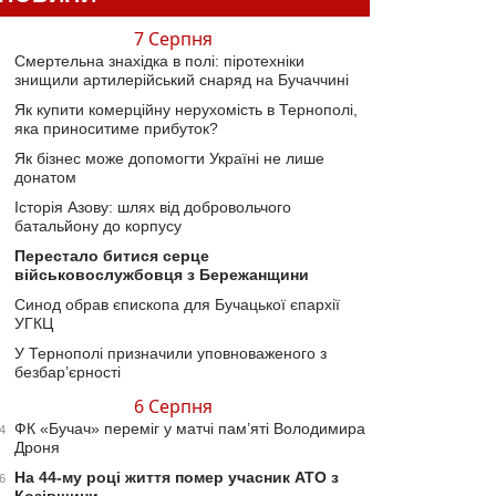
7 Серпня
Смертельна знахідка в полі: піротехніки
знищили артилерійський снаряд на Бучаччині
Як купити комерційну нерухомість в Тернополі,
яка приноситиме прибуток?
Як бізнес може допомогти Україні не лише
донатом
Історія Азову: шлях від добровольчого
батальйону до корпусу
Перестало битися серце
військовослужбовця з Бережанщини
Синод обрав єпископа для Бучацької єпархії
УГКЦ
У Тернополі призначили уповноваженого з
безбар’єрності
6 Серпня
ФК «Бучач» переміг у матчі пам’яті Володимира
4
Дроня
На 44-му році життя помер учасник АТО з
6