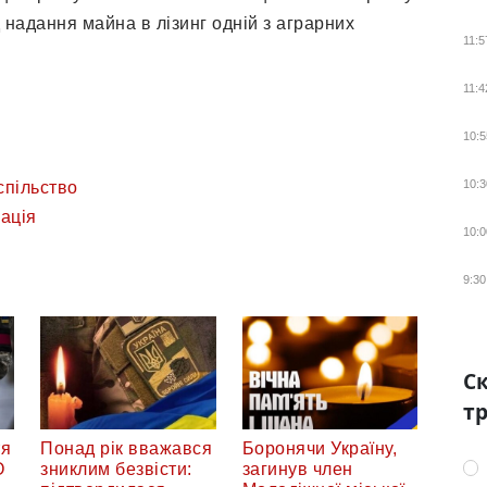
д
надання майна в лізинг
одній з аграрних
11:5
11:4
10:5
10:3
спільство
рація
10:0
9:30
Ск
тр
тя
Понад рік вважався
Боронячи Україну,
О
зниклим безвісти:
загинув член