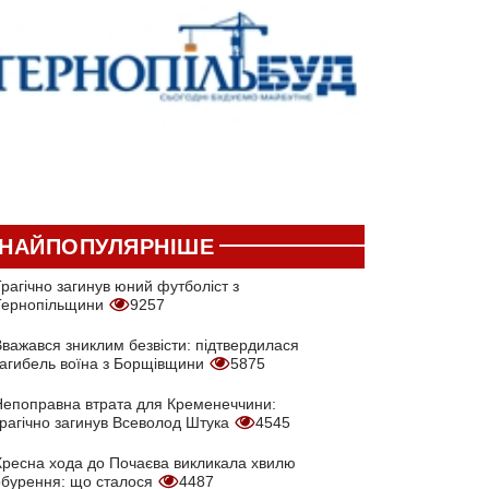
НАЙПОПУЛЯРНІШЕ
рагічно загинув юний футболіст з
Тернопільщини
9257
Вважався зниклим безвісти: підтвердилася
загибель воїна з Борщівщини
5875
Непоправна втрата для Кременеччини:
трагічно загинув Всеволод Штука
4545
Хресна хода до Почаєва викликала хвилю
обурення: що сталося
4487