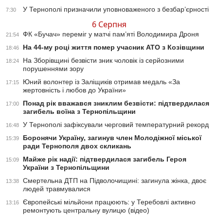
У Тернополі призначили уповноваженого з безбар’єрності
7:30
6 Серпня
ФК «Бучач» переміг у матчі пам’яті Володимира Дроня
21:54
На 44-му році життя помер учасник АТО з Козівщини
18:46
На Зборівщині безвісти зник чоловік із серйозними
18:24
порушеннями зору
Юний волонтер із Заліщиків отримав медаль «За
17:15
жертовність і любов до України»
Понад рік вважався зниклим безвісти: підтвердилася
17:00
загибель воїна з Тернопільщини
У Тернополі зафіксували черговий температурний рекорд
16:48
Боронячи Україну, загинув член Молодіжної міської
15:39
ради Тернополя двох скликань
Майже рік надії: підтвердилася загибель Героя
15:09
України з Тернопільщини
Смертельна ДТП на Підволочищині: загинула жінка, двоє
13:38
людей травмувалися
Європейські мільйони працюють: у Теребовлі активно
13:16
ремонтують центральну вулицю (відео)