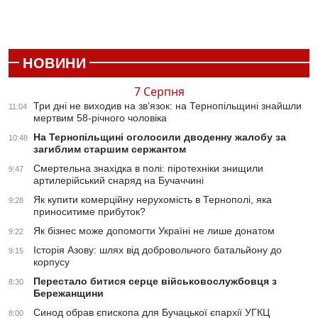
НОВИНИ
7 Серпня
Три дні не виходив на зв’язок: на Тернопільщині знайшли
11:04
мертвим 58-річного чоловіка
На Тернопільщині оголосили дводенну жалобу за
10:48
загиблим старшим сержантом
Смертельна знахідка в полі: піротехніки знищили
9:47
артилерійський снаряд на Бучаччині
Як купити комерційну нерухомість в Тернополі, яка
9:28
приноситиме прибуток?
Як бізнес може допомогти Україні не лише донатом
9:22
Історія Азову: шлях від добровольчого батальйону до
9:15
корпусу
Перестало битися серце військовослужбовця з
8:30
Бережанщини
Синод обрав єпископа для Бучацької єпархії УГКЦ
8:00