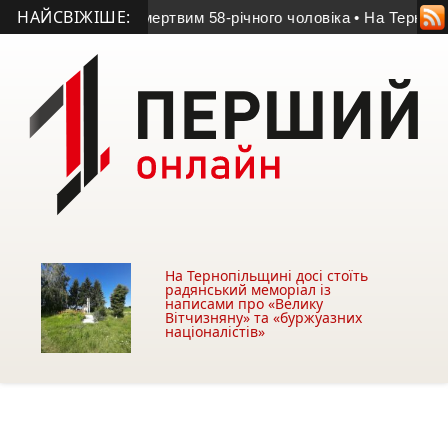
НАЙСВІЖІШЕ:
ьщині знайшли мертвим 58-річного чоловіка
• На Тернопільщи
На Тернопільщині досі стоїть
радянський меморіал із
написами про «Велику
Вітчизняну» та «буржуазних
націоналістів»