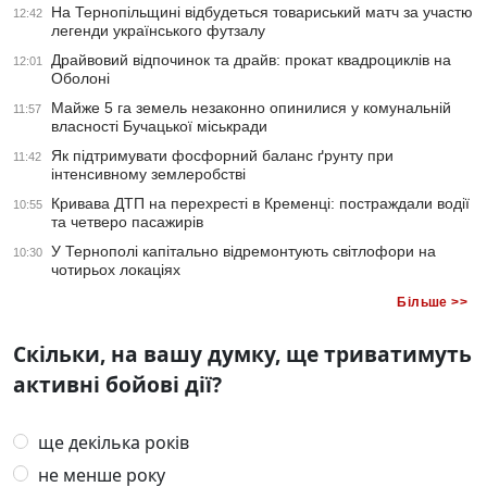
На Тернопільщині відбудеться товариський матч за участю
12:42
легенди українського футзалу
Драйвовий відпочинок та драйв: прокат квадроциклів на
12:01
Оболоні
Майже 5 га земель незаконно опинилися у комунальній
11:57
власності Бучацької міськради
Як підтримувати фосфорний баланс ґрунту при
11:42
інтенсивному землеробстві
Кривава ДТП на перехресті в Кременці: постраждали водії
10:55
та четверо пасажирів
У Тернополі капітально відремонтують світлофори на
10:30
чотирьох локаціях
Більше >>
Скільки, на вашу думку, ще триватимуть
активні бойові дії?
ще декілька років
не менше року