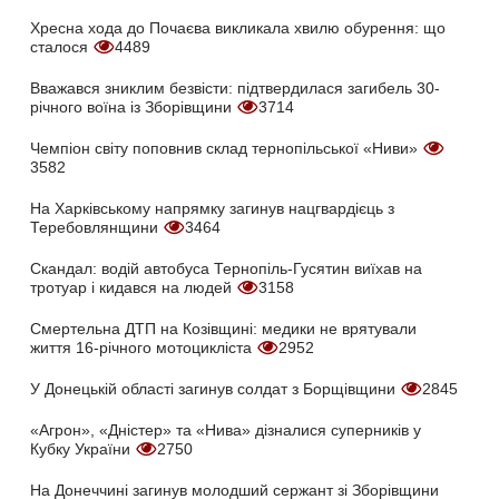
Хресна хода до Почаєва викликала хвилю обурення: що
сталося
4489
Вважався зниклим безвісти: підтвердилася загибель 30-
річного воїна із Зборівщини
3714
Чемпіон світу поповнив склад тернопільської «Ниви»
3582
На Харківському напрямку загинув нацгвардієць з
Теребовлянщини
3464
Скандал: водій автобуса Тернопіль-Гусятин виїхав на
тротуар і кидався на людей
3158
Смертельна ДТП на Козівщині: медики не врятували
життя 16-річного мотоцикліста
2952
У Донецькій області загинув солдат з Борщівщини
2845
«Агрон», «Дністер» та «Нива» дізналися суперників у
Кубку України
2750
На Донеччині загинув молодший сержант зі Зборівщини