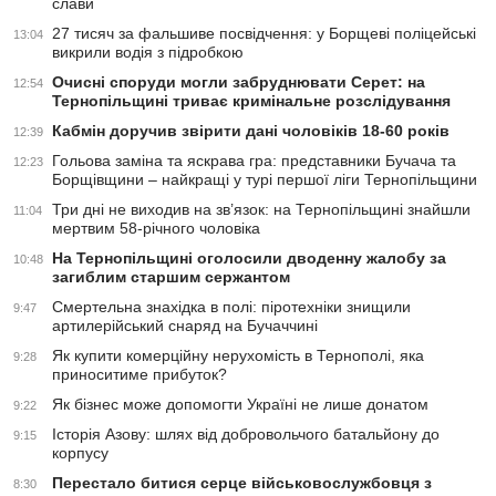
слави
27 тисяч за фальшиве посвідчення: у Борщеві поліцейські
13:04
викрили водія з підробкою
Очисні споруди могли забруднювати Серет: на
12:54
Тернопільщині триває кримінальне розслідування
Кабмін доручив звірити дані чоловіків 18-60 років
12:39
Гольова заміна та яскрава гра: представники Бучача та
12:23
Борщівщини – найкращі у турі першої ліги Тернопільщини
Три дні не виходив на зв’язок: на Тернопільщині знайшли
11:04
мертвим 58-річного чоловіка
На Тернопільщині оголосили дводенну жалобу за
10:48
загиблим старшим сержантом
Смертельна знахідка в полі: піротехніки знищили
9:47
артилерійський снаряд на Бучаччині
Як купити комерційну нерухомість в Тернополі, яка
9:28
приноситиме прибуток?
Як бізнес може допомогти Україні не лише донатом
9:22
Історія Азову: шлях від добровольчого батальйону до
9:15
корпусу
Перестало битися серце військовослужбовця з
8:30