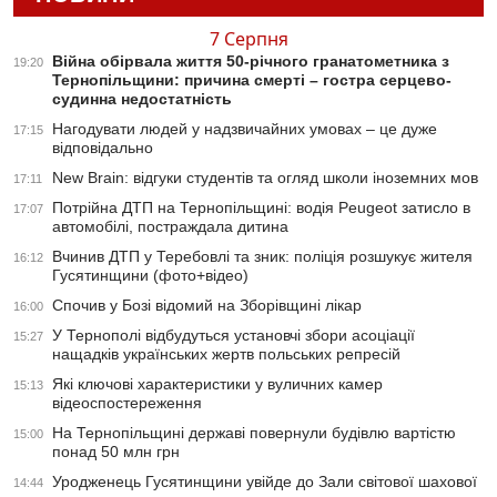
7 Серпня
Війна обірвала життя 50-річного гранатометника з
19:20
Тернопільщини: причина смерті – гостра серцево-
судинна недостатність
Нагодувати людей у надзвичайних умовах – це дуже
17:15
відповідально
New Brain: відгуки студентів та огляд школи іноземних мов
17:11
Потрійна ДТП на Тернопільщині: водія Peugeot затисло в
17:07
автомобілі, постраждала дитина
Вчинив ДТП у Теребовлі та зник: поліція розшукує жителя
16:12
Гусятинщини (фото+відео)
Спочив у Бозі відомий на Зборівщині лікар
16:00
У Тернополі відбудуться установчі збори асоціації
15:27
нащадків українських жертв польських репресій
Які ключові характеристики у вуличних камер
15:13
відеоспостереження
На Тернопільщині державі повернули будівлю вартістю
15:00
понад 50 млн грн
Уродженець Гусятинщини увійде до Зали світової шахової
14:44