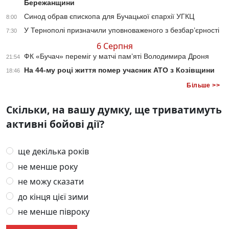
Бережанщини
Синод обрав єпископа для Бучацької єпархії УГКЦ
8:00
У Тернополі призначили уповноваженого з безбар’єрності
7:30
6 Серпня
ФК «Бучач» переміг у матчі пам’яті Володимира Дроня
21:54
На 44-му році життя помер учасник АТО з Козівщини
18:46
Більше >>
Скільки, на вашу думку, ще триватимуть
активні бойові дії?
ще декілька років
не менше року
не можу сказати
до кінця цієї зими
не менше півроку