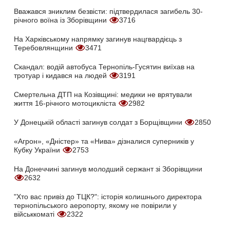
Вважався зниклим безвісти: підтвердилася загибель 30-
річного воїна із Зборівщини
3716
На Харківському напрямку загинув нацгвардієць з
Теребовлянщини
3471
Скандал: водій автобуса Тернопіль-Гусятин виїхав на
тротуар і кидався на людей
3191
Смертельна ДТП на Козівщині: медики не врятували
життя 16-річного мотоцикліста
2982
У Донецькій області загинув солдат з Борщівщини
2850
«Агрон», «Дністер» та «Нива» дізналися суперників у
Кубку України
2753
На Донеччині загинув молодший сержант зі Зборівщини
2632
"Хто вас привіз до ТЦК?": історія колишнього директора
тернопільського аеропорту, якому не повірили у
військкоматі
2322