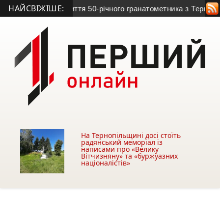
НАЙСВІЖІШЕ:
йна обірвала життя 50-річного гранатометника з Тернопільщи
На Тернопільщині досі стоїть
радянський меморіал із
написами про «Велику
Вітчизняну» та «буржуазних
націоналістів»