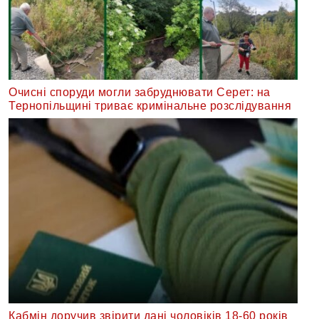
Очисні споруди могли забруднювати Серет: на
Тернопільщині триває кримінальне розслідування
Кабмін доручив звірити дані чоловіків 18-60 років