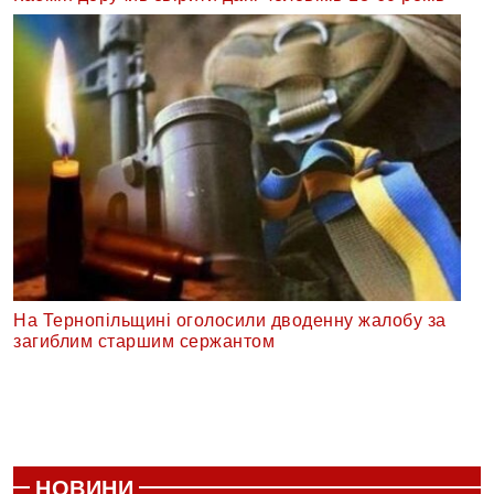
На Тернопільщині оголосили дводенну жалобу за
загиблим старшим сержантом
НОВИНИ