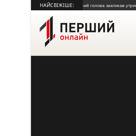
НАЙСВІЖІШЕ:
засудили за крадіжку газу
• Міський голова закликав утриматися в