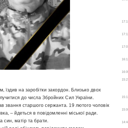
17:1
17:1
17:0
16:1
16:0
15:2
, їздив на заробітки закордон. Близько двох
лучитися до числа Збройних Сил України.
15:1
ав звання старшого сержанта. 19 лютого чоловік
15:0
ка, – йдеться в повідомленні міської ради.
 син, матір та брати.
14:4