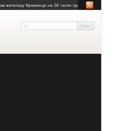
ельку Кременця на 28 тисяч гривень
• Воїн з Тернопільщини з