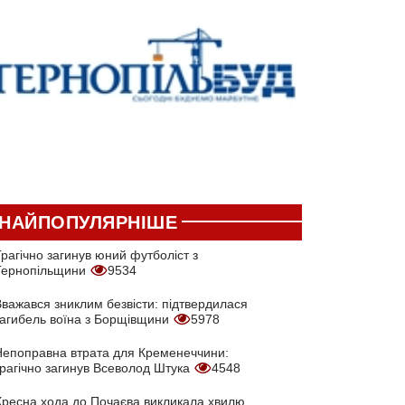
НАЙПОПУЛЯРНІШЕ
рагічно загинув юний футболіст з
Тернопільщини
9534
Вважався зниклим безвісти: підтвердилася
загибель воїна з Борщівщини
5978
Непоправна втрата для Кременеччини:
трагічно загинув Всеволод Штука
4548
Хресна хода до Почаєва викликала хвилю