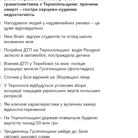
гранатометника з Тернопільщини: причина
смерті – гостра серцево-судинна
недостатність
Нагодувати людей у надзвичайних умовах – це
5
дуже відповідально
New Brain: відгуки студентів та огляд школи
1
іноземних мов
Потрійна ДТП на Тернопільщині: водія Peugeot
7
затисло в автомобілі, постраждала дитина
Вчинив ДТП у Теребовлі та зник: поліція
2
розшукує жителя Гусятинщини (фото+відео)
Спочив у Бозі відомий на Зборівщині лікар
0
У Тернополі відбудуться установчі збори
7
асоціації нащадків українських жертв польських
репресій
Які ключові характеристики у вуличних камер
3
відеоспостереження
На Тернопільщині державі повернули будівлю
0
вартістю понад 50 млн грн
Уродженець Гусятинщини увійде до Зали
4
світової шахової слави