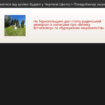
ід купівлі будівлі у Чорткові (фото)
• Псевдобанкір ошукав жит
На Тернопільщині досі стоїть радянський
меморіал із написами про «Велику
Вітчизняну» та «буржуазних націоналістів»