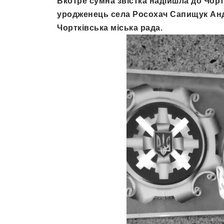
Вкотре сумна звістка надійшла до Чорт
уродженець села Росохач Сапищук Анд
Чортківська міська рада.