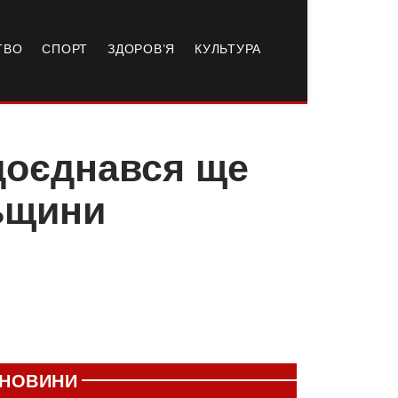
ТВО
СПОРТ
ЗДОРОВ’Я
КУЛЬТУРА
доєднався ще
льщини
НОВИНИ