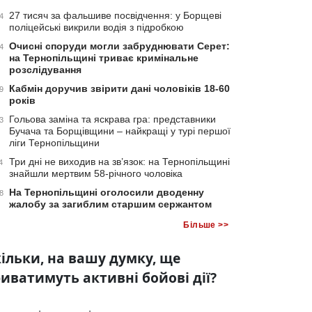
27 тисяч за фальшиве посвідчення: у Борщеві
4
поліцейські викрили водія з підробкою
Очисні споруди могли забруднювати Серет:
4
на Тернопільщині триває кримінальне
розслідування
Кабмін доручив звірити дані чоловіків 18-60
9
років
Гольова заміна та яскрава гра: представники
3
Бучача та Борщівщини – найкращі у турі першої
ліги Тернопільщини
Три дні не виходив на зв’язок: на Тернопільщині
4
знайшли мертвим 58-річного чоловіка
На Тернопільщині оголосили дводенну
8
жалобу за загиблим старшим сержантом
Більше >>
ільки, на вашу думку, ще
иватимуть активні бойові дії?