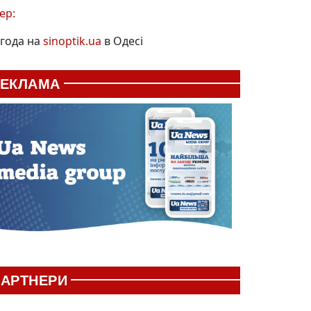
ер:
года на
sinoptik.ua
в Одесі
РЕКЛАМА
АРТНЕРИ