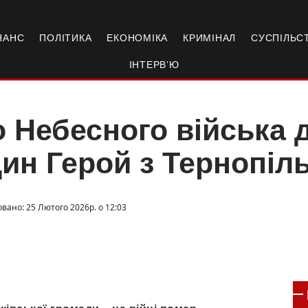
НАНС
ПОЛІТИКА
ЕКОНОМІКА
КРИМІНАЛ
СУСПІЛЬС
ІНТЕРВ’Ю
 Небесного війська 
ин Герой з Тернопі
овано: 25 Лютого 2026р. о 12:03