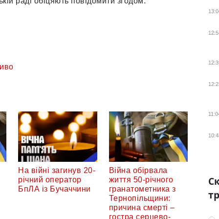
ській раді обіцяють повідомити згодом.
13:0
12:5
12:3
иво
12:2
11:0
10:4
На війні загинув 20-
Війна обірвала
Ск
річний оператор
життя 50-річного
БпЛА із Бучаччини
гранатометника з
тр
Тернопільщини:
причина смерті –
гостра серцево-