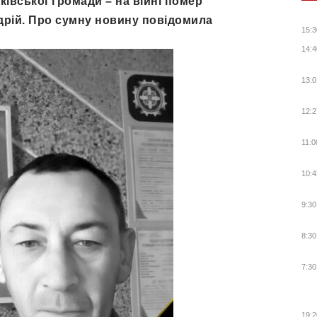
ківської громади – на війні помер
рій. Про сумну новину повідомила
15:3
14:4
13:0
12:2
11:0
10:4
9:30
8:30
7:30
19:2