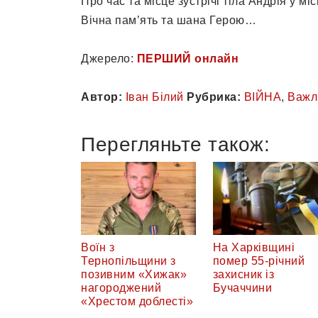
Про час та місце зустрічі тіла Андрія у мі
Вічна пам’ять та шана Герою…
Джерело:
ПЕРШИЙ онлайн
Автор:
Іван Білий
Рубрика:
ВІЙНА
,
Важл
Перегляньте також:
Воїн з
На Харківщині
Тернопільщини з
помер 55-річний
позивним «Хижак»
захисник із
нагороджений
Бучаччини
«Хрестом доблесті»