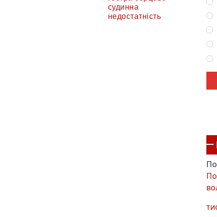
судинна
недостатність
По
По
во
ти