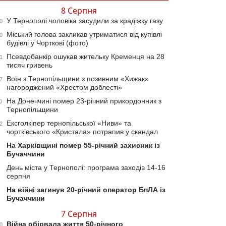
8 Серпня
У Тернополі чоловіка засудили за крадіжку газу
0
Міський голова закликав утриматися від купівлі
0
будівлі у Чорткові (фото)
Псевдобанкір ошукав жительку Кременця на 28
1
тисяч гривень
Воїн з Тернопільщини з позивним «Хижак»
7
нагороджений «Хрестом доблесті»
На Донеччині помер 23-річний прикордонник з
0
Тернопільщини
Ексголкіпер тернопільської «Ниви» та
2
чортківського «Кристала» потрапив у скандал
На Харківщині помер 55-річний захисник із
Бучаччини
День міста у Тернополі: програма заходів 14-16
серпня
На війні загинув 20-річний оператор БпЛА із
Бучаччини
7 Серпня
Війна обірвала життя 50-річного
0