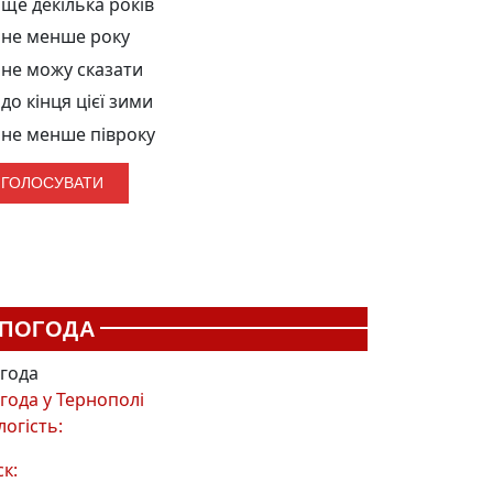
ще декілька років
не менше року
не можу сказати
до кінця цієї зими
не менше півроку
ПОГОДА
года
года у
Тернополі
логість:
ск: