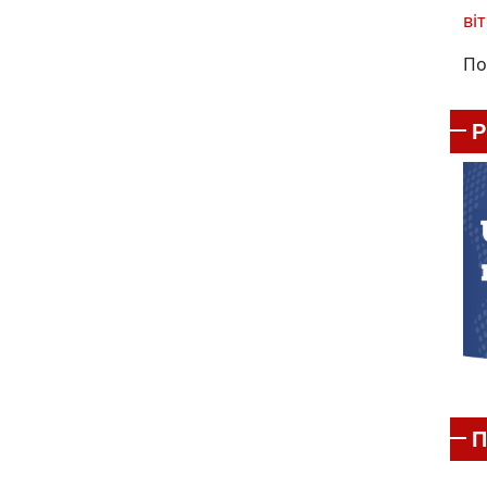
віт
По
П