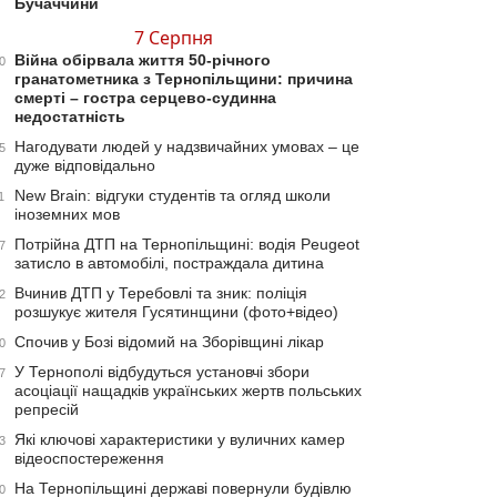
Бучаччини
7 Серпня
Війна обірвала життя 50-річного
0
гранатометника з Тернопільщини: причина
смерті – гостра серцево-судинна
недостатність
Нагодувати людей у надзвичайних умовах – це
5
дуже відповідально
New Brain: відгуки студентів та огляд школи
1
іноземних мов
Потрійна ДТП на Тернопільщині: водія Peugeot
7
затисло в автомобілі, постраждала дитина
Вчинив ДТП у Теребовлі та зник: поліція
2
розшукує жителя Гусятинщини (фото+відео)
Спочив у Бозі відомий на Зборівщині лікар
0
У Тернополі відбудуться установчі збори
7
асоціації нащадків українських жертв польських
репресій
Які ключові характеристики у вуличних камер
3
відеоспостереження
На Тернопільщині державі повернули будівлю
0