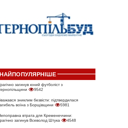
НАЙПОПУЛЯРНІШЕ
рагічно загинув юний футболіст з
Тернопільщини
9542
Вважався зниклим безвісти: підтвердилася
загибель воїна з Борщівщини
5981
Непоправна втрата для Кременеччини:
трагічно загинув Всеволод Штука
4548