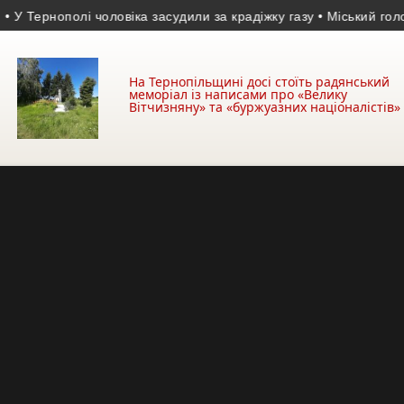
ернополі чоловіка засудили за крадіжку газу
• Міський голова зак
На Тернопільщині досі стоїть радянський
меморіал із написами про «Велику
Вітчизняну» та «буржуазних націоналістів»