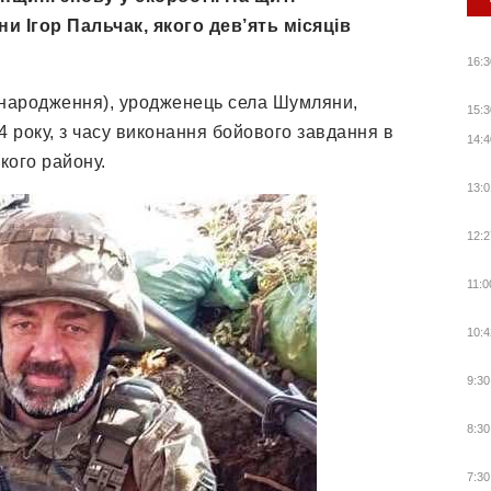
и Ігор Пальчак, якого дев’ять місяців
16:3
у народження), уродженець села Шумляни,
15:3
4 року, з часу виконання бойового завдання в
14:4
кого району.
13:0
12:2
11:0
10:4
9:30
8:30
7:30