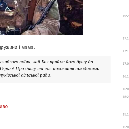
19:2
17:1
дружина і мама.
17:1
агиблого воїна, хай Бог прийме його душу до
17:0
 Герою! Про дату та час поховання повідомимо
уківської сільської ради.
16:1
16:0
15:2
иво
15:1
15:0