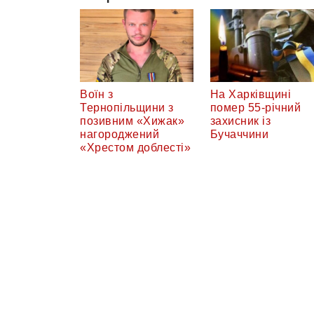
Воїн з
На Харківщині
Тернопільщини з
помер 55-річний
позивним «Хижак»
захисник із
нагороджений
Бучаччини
«Хрестом доблесті»