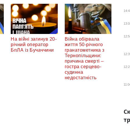
14:4
13:0
12:5
На війні загинув 20-
Війна обірвала
річний оператор
життя 50-річного
БпЛА із Бучаччини
гранатометника з
12:3
Тернопільщини:
причина смерті –
гостра серцево-
12:2
судинна
недостатність
11:0
Ск
тр