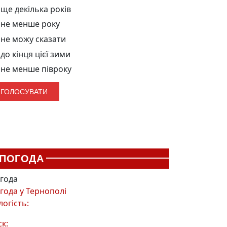
ще декілька років
не менше року
не можу сказати
до кінця цієї зими
не менше півроку
ПОГОДА
года
года у
Тернополі
логість:
ск: