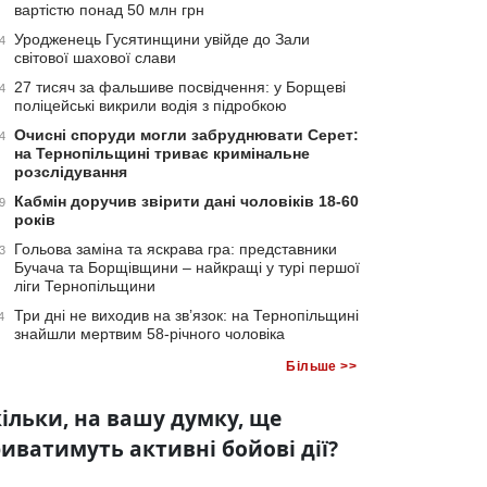
вартістю понад 50 млн грн
Уродженець Гусятинщини увійде до Зали
4
світової шахової слави
27 тисяч за фальшиве посвідчення: у Борщеві
4
поліцейські викрили водія з підробкою
Очисні споруди могли забруднювати Серет:
4
на Тернопільщині триває кримінальне
розслідування
Кабмін доручив звірити дані чоловіків 18-60
9
років
Гольова заміна та яскрава гра: представники
3
Бучача та Борщівщини – найкращі у турі першої
ліги Тернопільщини
Три дні не виходив на зв’язок: на Тернопільщині
4
знайшли мертвим 58-річного чоловіка
Більше >>
ільки, на вашу думку, ще
иватимуть активні бойові дії?