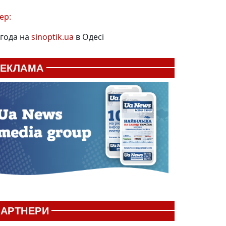
ер:
года на
sinoptik.ua
в Одесі
РЕКЛАМА
АРТНЕРИ