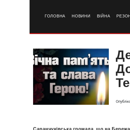
ГОЛОВНА
НОВИНИ
ВІЙНА
РЕЗО
Де
До
Т
Опубліко
Саранчуківська громада, що на Бережан