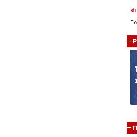
віт
По
П