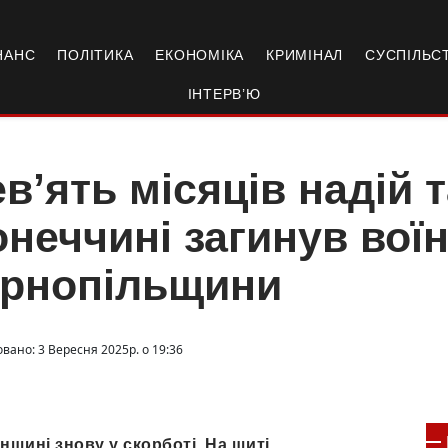
НАНС
ПОЛІТИКА
ЕКОНОМІКА
КРИМІНАЛ
СУСПІЛЬС
ІНТЕРВ’Ю
в’ять місяців надій 
неччині загинув воїн
ернопільщини
вано: 3 Вересня 2025р. о 19:36
щині знову у скорботі. На щиті