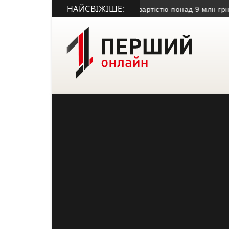
НАЙСВІЖІШЕ:
ді передали безхазяйне майно вартістю понад 9 млн грн
• У Т