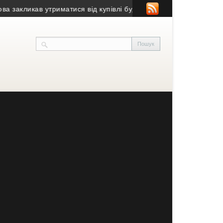
ликав утриматися від купівлі будівлі у Чорткові (фото)
• Псевдо