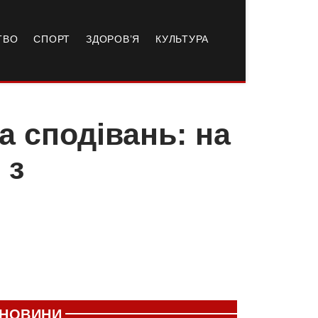
ТВО
СПОРТ
ЗДОРОВ’Я
КУЛЬТУРА
та сподівань: на
 з
НОВИНИ