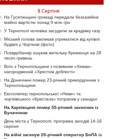
8 Серпня
На Гусятинщині громаді передали безхазяйне
0
майно вартістю понад 9 млн грн
У Тернополі чоловіка засудили за крадіжку газу
0
Міський голова закликав утриматися від купівлі
0
будівлі у Чорткові (фото)
Псевдобанкір ошукав жительку Кременця на 28
1
тисяч гривень
Воїн з Тернопільщини з позивним «Хижак»
7
нагороджений «Хрестом доблесті»
На Донеччині помер 23-річний прикордонник з
0
Тернопільщини
Ексголкіпер тернопільської «Ниви» та
2
чортківського «Кристала» потрапив у скандал
На Харківщині помер 55-річний захисник із
Бучаччини
День міста у Тернополі: програма заходів 14-16
серпня
На війні загинув 20-річний оператор БпЛА із