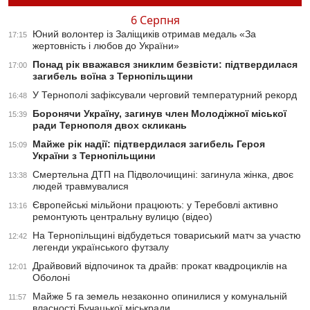
6 Серпня
Юний волонтер із Заліщиків отримав медаль «За
17:15
жертовність і любов до України»
Понад рік вважався зниклим безвісти: підтвердилася
17:00
загибель воїна з Тернопільщини
У Тернополі зафіксували черговий температурний рекорд
16:48
Боронячи Україну, загинув член Молодіжної міської
15:39
ради Тернополя двох скликань
Майже рік надії: підтвердилася загибель Героя
15:09
України з Тернопільщини
Смертельна ДТП на Підволочищині: загинула жінка, двоє
13:38
людей травмувалися
Європейські мільйони працюють: у Теребовлі активно
13:16
ремонтують центральну вулицю (відео)
На Тернопільщині відбудеться товариський матч за участю
12:42
легенди українського футзалу
Драйвовий відпочинок та драйв: прокат квадроциклів на
12:01
Оболоні
Майже 5 га земель незаконно опинилися у комунальній
11:57
власності Бучацької міськради