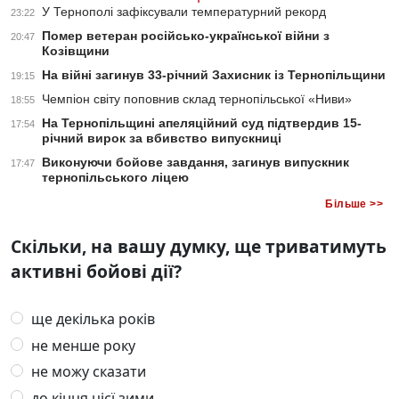
У Тернополі зафіксували температурний рекорд
23:22
Помер ветеран російсько-української війни з
20:47
Козівщини
На війні загинув 33-річний Захисник із Тернопільщини
19:15
Чемпіон світу поповнив склад тернопільської «Ниви»
18:55
На Тернопільщині апеляційний суд підтвердив 15-
17:54
річний вирок за вбивство випускниці
Виконуючи бойове завдання, загинув випускник
17:47
тернопільського ліцею
Більше >>
Скільки, на вашу думку, ще триватимуть
активні бойові дії?
ще декілька років
не менше року
не можу сказати
до кінця цієї зими