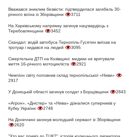
Вважався зниклим безвісти: підтвердилася загибель 30-
річного воїна із Зборівщини
3711
На Харківському напрямку загинув нацгвардієць з
Теребовлянщини
3452
Скандал: водій автобуса Тернопіль-Гусятин виїхав на
тротуар і кидався на людей
3095
Смертельна ДТП на Козівщині: медики не врятували
життя 16-річного мотоцикліста
2921
Чемпіон світу поповнив склад тернопільської «Ниви»
2917
У Донецькій області загинув солдат з Борщівщини
2843
«Агрон», «Дністер» та «Нива» дізналися суперників у
Кубку України
2748
На Донеччині загинув молодший сержант зі Зборівщини
2620
"Хто вас привіз до ТЦК?": історія колишнього директора