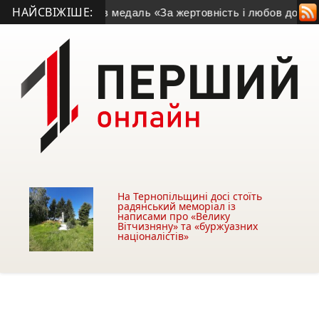
НАЙСВІЖІШЕ:
щиків отримав медаль «За жертовність і любов до України»
•
На Тернопільщині досі стоїть
радянський меморіал із
написами про «Велику
Вітчизняну» та «буржуазних
націоналістів»