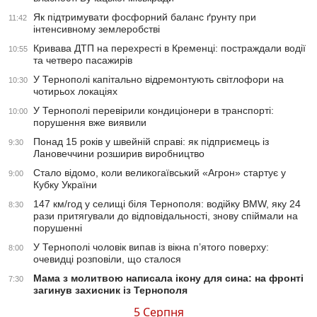
Як підтримувати фосфорний баланс ґрунту при
11:42
інтенсивному землеробстві
Кривава ДТП на перехресті в Кременці: постраждали водії
10:55
та четверо пасажирів
У Тернополі капітально відремонтують світлофори на
10:30
чотирьох локаціях
У Тернополі перевірили кондиціонери в транспорті:
10:00
порушення вже виявили
Понад 15 років у швейній справі: як підприємець із
9:30
Лановеччини розширив виробництво
Стало відомо, коли великогаївський «Агрон» стартує у
9:00
Кубку України
147 км/год у селищі біля Тернополя: водійку BMW, яку 24
8:30
рази притягували до відповідальності, знову спіймали на
порушенні
У Тернополі чоловік випав із вікна п’ятого поверху:
8:00
очевидці розповіли, що сталося
Мама з молитвою написала ікону для сина: на фронті
7:30
загинув захисник із Тернополя
5 Серпня