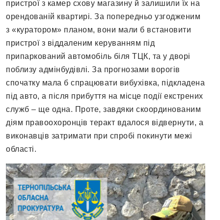
пристрої з камер схову магазину й залишили їх на
орендованій квартирі. За попередньо узгодженим
з «куратором» планом, вони мали б встановити
пристрої з віддаленим керуванням під
припаркований автомобіль біля ТЦК, та у дворі
поблизу адмінбудівлі. За прогнозами ворогів
спочатку мала б спрацювати вибухівка, підкладена
під авто, а після прибуття на місце події екстрених
служб – ще одна. Проте, завдяки скоординованим
діям правоохоронців теракт вдалося відвернути, а
виконавців затримати при спробі покинути межі
області.