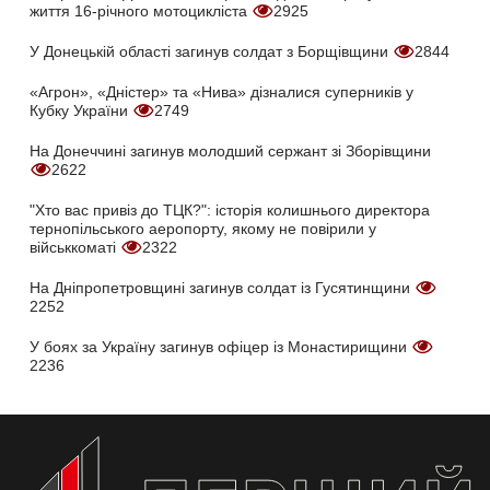
життя 16-річного мотоцикліста
2925
У Донецькій області загинув солдат з Борщівщини
2844
«Агрон», «Дністер» та «Нива» дізналися суперників у
Кубку України
2749
На Донеччині загинув молодший сержант зі Зборівщини
2622
"Хто вас привіз до ТЦК?": історія колишнього директора
тернопільського аеропорту, якому не повірили у
військкоматі
2322
На Дніпропетровщині загинув солдат із Гусятинщини
2252
У боях за Україну загинув офіцер із Монастирищини
2236