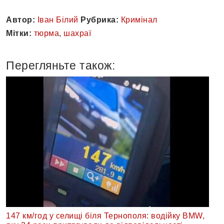
Автор:
Іван Білий
Рубрика:
Кримінал
Мітки:
тюрма
,
шахраї
Перегляньте також:
147 км/год у селищі біля Тернополя: водійку BMW,