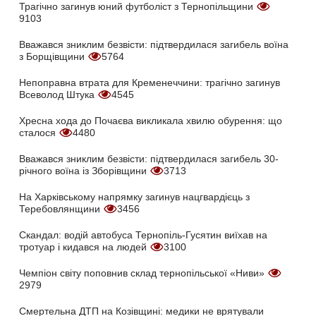
Трагічно загинув юний футболіст з Тернопільщини
9103
Вважався зниклим безвісти: підтвердилася загибель воїна
з Борщівщини
5764
Непоправна втрата для Кременеччини: трагічно загинув
Всеволод Штука
4545
Хресна хода до Почаєва викликала хвилю обурення: що
сталося
4480
Вважався зниклим безвісти: підтвердилася загибель 30-
річного воїна із Зборівщини
3713
На Харківському напрямку загинув нацгвардієць з
Теребовлянщини
3456
Скандал: водій автобуса Тернопіль-Гусятин виїхав на
тротуар і кидався на людей
3100
Чемпіон світу поповнив склад тернопільської «Ниви»
2979
Смертельна ДТП на Козівщині: медики не врятували