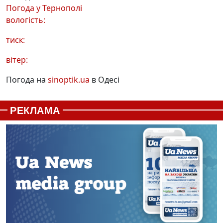
Погода у
Тернополі
вологість:
тиск:
вітер:
Погода на
sinoptik.ua
в Одесі
РЕКЛАМА