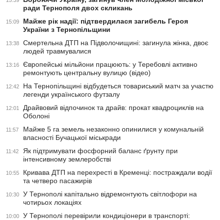
15:39
ради Тернополя двох скликань
Майже рік надії: підтвердилася загибель Героя
15:09
України з Тернопільщини
Смертельна ДТП на Підволочищині: загинула жінка, двоє
13:38
людей травмувалися
Європейські мільйони працюють: у Теребовлі активно
13:16
ремонтують центральну вулицю (відео)
На Тернопільщині відбудеться товариський матч за участю
12:42
легенди українського футзалу
Драйвовий відпочинок та драйв: прокат квадроциклів на
12:01
Оболоні
Майже 5 га земель незаконно опинилися у комунальній
11:57
власності Бучацької міськради
Як підтримувати фосфорний баланс ґрунту при
11:42
інтенсивному землеробстві
Кривава ДТП на перехресті в Кременці: постраждали водії
10:55
та четверо пасажирів
У Тернополі капітально відремонтують світлофори на
10:30
чотирьох локаціях
У Тернополі перевірили кондиціонери в транспорті:
10:00