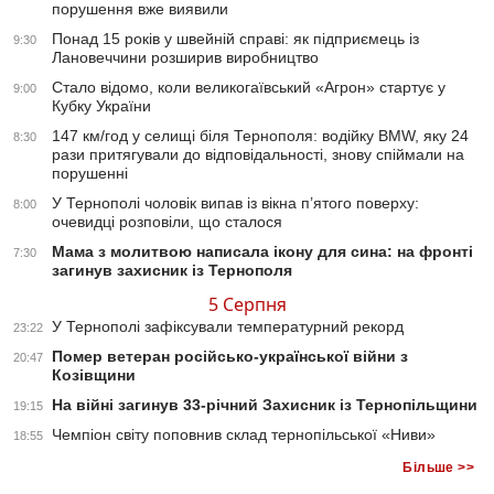
порушення вже виявили
Понад 15 років у швейній справі: як підприємець із
9:30
Лановеччини розширив виробництво
Стало відомо, коли великогаївський «Агрон» стартує у
9:00
Кубку України
147 км/год у селищі біля Тернополя: водійку BMW, яку 24
8:30
рази притягували до відповідальності, знову спіймали на
порушенні
У Тернополі чоловік випав із вікна п’ятого поверху:
8:00
очевидці розповіли, що сталося
Мама з молитвою написала ікону для сина: на фронті
7:30
загинув захисник із Тернополя
5 Серпня
У Тернополі зафіксували температурний рекорд
23:22
Помер ветеран російсько-української війни з
20:47
Козівщини
На війні загинув 33-річний Захисник із Тернопільщини
19:15
Чемпіон світу поповнив склад тернопільської «Ниви»
18:55
Більше >>