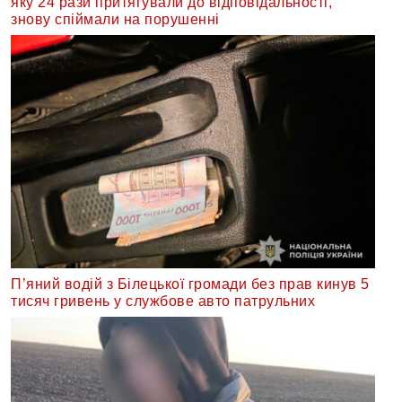
яку 24 рази притягували до відповідальності,
знову спіймали на порушенні
П’яний водій з Білецької громади без прав кинув 5
тисяч гривень у службове авто патрульних