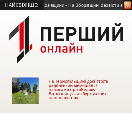
НАЙСВІЖІШЕ:
часник АТО з Козівщини
• На Зборівщині безвісти зник чолов
На Тернопільщині досі стоїть
радянський меморіал із
написами про «Велику
Вітчизняну» та «буржуазних
націоналістів»