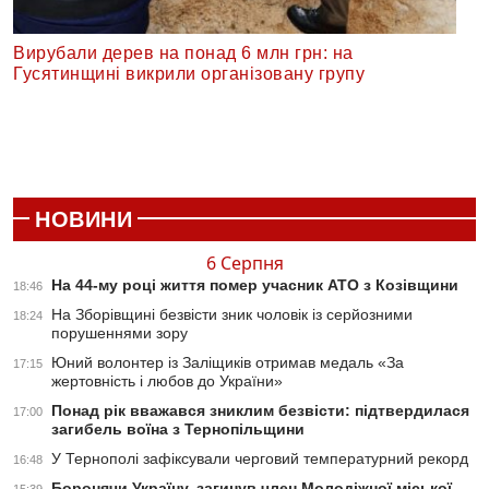
Вирубали дерев на понад 6 млн грн: на
Гусятинщині викрили організовану групу
НОВИНИ
6 Серпня
На 44-му році життя помер учасник АТО з Козівщини
18:46
На Зборівщині безвісти зник чоловік із серйозними
18:24
порушеннями зору
Юний волонтер із Заліщиків отримав медаль «За
17:15
жертовність і любов до України»
Понад рік вважався зниклим безвісти: підтвердилася
17:00
загибель воїна з Тернопільщини
У Тернополі зафіксували черговий температурний рекорд
16:48
Боронячи Україну, загинув член Молодіжної міської