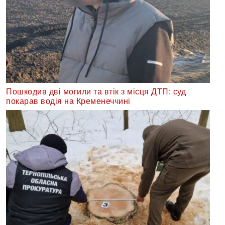
Пошкодив дві могили та втік з місця ДТП: суд
покарав водія на Кременеччині