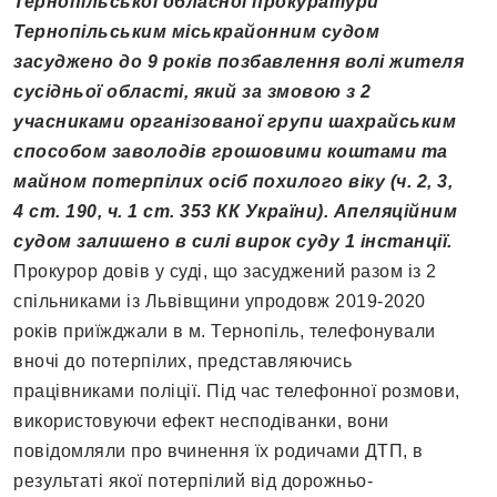
Тернопільської обласної прокуратури
Тернопільським міськрайонним судом
засуджено до 9 років позбавлення волі жителя
сусідньої області, який за змовою з 2
учасниками організованої групи шахрайським
способом заволодів грошовими коштами та
майном потерпілих осіб похилого віку (ч. 2, 3,
4 ст. 190, ч. 1 ст. 353 КК України). Апеляційним
судом залишено в силі вирок суду 1 інстанції.
Прокурор довів у суді, що засуджений разом із 2
спільниками із Львівщини упродовж 2019-2020
років приїжджали в м. Тернопіль, телефонували
вночі до потерпілих, представляючись
працівниками поліції. Під час телефонної розмови,
використовуючи ефект несподіванки, вони
повідомляли про вчинення їх родичами ДТП, в
результаті якої потерпілий від дорожньо-