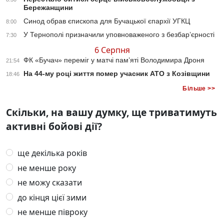
Бережанщини
Синод обрав єпископа для Бучацької єпархії УГКЦ
8:00
У Тернополі призначили уповноваженого з безбар’єрності
7:30
6 Серпня
ФК «Бучач» переміг у матчі пам’яті Володимира Дроня
21:54
На 44-му році життя помер учасник АТО з Козівщини
18:46
Більше >>
Скільки, на вашу думку, ще триватимуть
активні бойові дії?
ще декілька років
не менше року
не можу сказати
до кінця цієї зими
не менше півроку