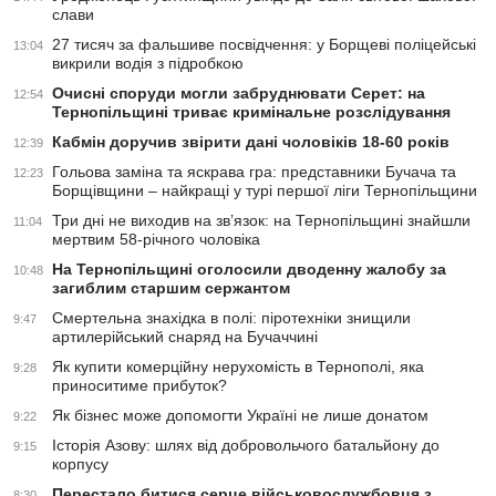
слави
27 тисяч за фальшиве посвідчення: у Борщеві поліцейські
13:04
викрили водія з підробкою
Очисні споруди могли забруднювати Серет: на
12:54
Тернопільщині триває кримінальне розслідування
Кабмін доручив звірити дані чоловіків 18-60 років
12:39
Гольова заміна та яскрава гра: представники Бучача та
12:23
Борщівщини – найкращі у турі першої ліги Тернопільщини
Три дні не виходив на зв’язок: на Тернопільщині знайшли
11:04
мертвим 58-річного чоловіка
На Тернопільщині оголосили дводенну жалобу за
10:48
загиблим старшим сержантом
Смертельна знахідка в полі: піротехніки знищили
9:47
артилерійський снаряд на Бучаччині
Як купити комерційну нерухомість в Тернополі, яка
9:28
приноситиме прибуток?
Як бізнес може допомогти Україні не лише донатом
9:22
Історія Азову: шлях від добровольчого батальйону до
9:15
корпусу
Перестало битися серце військовослужбовця з
8:30