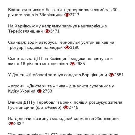
Вважався зниклим безвісти: підтвердилася загибель 30-
річного воїна із Зборівщини
3717
На Харківському напрямку загинув нацгвардієць з
Теребовлянщини
3471
Скандал: водій автобуса Тернопіль-Гусятин виїхав на
тротуар і кидався на людей
3198
Смертельна ДТП на Козівщині: медики не врятували
життя 16-річного мотоцикліста
2985
У Донецькій області загинув солдат з Борщівщини
2851
«Агрон», «Дністер» та «Нива» дізналися суперників у
Кубку України
2753
Вчинив ДТП у Теребовлі та зник: поліція розшукує жителя
Гусятинщини (фото+відео)
2745
На Донеччині загинув молодший сержант зі Зборівщини
2632
"Хто вас привіз до ТЦК?": історія колишнього директора