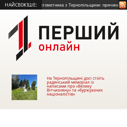
НАЙСВІЖІШЕ:
0-річного гранатометника з Тернопільщини: причина смерті –
На Тернопільщині досі стоїть
радянський меморіал із
написами про «Велику
Вітчизняну» та «буржуазних
націоналістів»