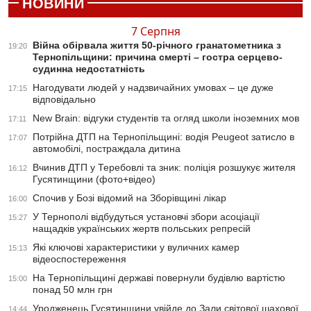
НОВИНИ
7 Серпня
Війна обірвала життя 50-річного гранатометника з
19:20
Тернопільщини: причина смерті – гостра серцево-
судинна недостатність
Нагодувати людей у надзвичайних умовах – це дуже
17:15
відповідально
New Brain: відгуки студентів та огляд школи іноземних мов
17:11
Потрійна ДТП на Тернопільщині: водія Peugeot затисло в
17:07
автомобілі, постраждала дитина
Вчинив ДТП у Теребовлі та зник: поліція розшукує жителя
16:12
Гусятинщини (фото+відео)
Спочив у Бозі відомий на Зборівщині лікар
16:00
У Тернополі відбудуться установчі збори асоціації
15:27
нащадків українських жертв польських репресій
Які ключові характеристики у вуличних камер
15:13
відеоспостереження
На Тернопільщині державі повернули будівлю вартістю
15:00
понад 50 млн грн
Уродженець Гусятинщини увійде до Зали світової шахової
14:44