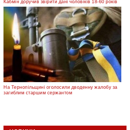
Кабмін доручив звірити дані чоловіків 18-60 років
На Тернопільщині оголосили дводенну жалобу за
загиблим старшим сержантом