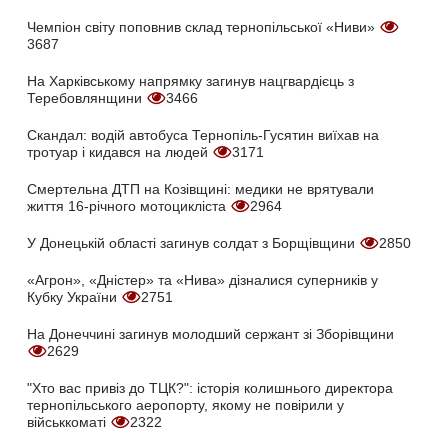
Чемпіон світу поповнив склад тернопільської «Ниви»
3687
На Харківському напрямку загинув нацгвардієць з
Теребовлянщини
3466
Скандал: водій автобуса Тернопіль-Гусятин виїхав на
тротуар і кидався на людей
3171
Смертельна ДТП на Козівщині: медики не врятували
життя 16-річного мотоцикліста
2964
У Донецькій області загинув солдат з Борщівщини
2850
«Агрон», «Дністер» та «Нива» дізналися суперників у
Кубку України
2751
На Донеччині загинув молодший сержант зі Зборівщини
2629
"Хто вас привіз до ТЦК?": історія колишнього директора
тернопільського аеропорту, якому не повірили у
військкоматі
2322