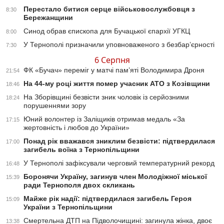
Перестало битися серце військовослужбовця з
8:30
Бережанщини
Синод обрав єпископа для Бучацької єпархії УГКЦ
8:00
У Тернополі призначили уповноваженого з безбар’єрності
7:30
6 Серпня
ФК «Бучач» переміг у матчі пам’яті Володимира Дроня
21:54
На 44-му році життя помер учасник АТО з Козівщини
18:46
На Зборівщині безвісти зник чоловік із серйозними
18:24
порушеннями зору
Юний волонтер із Заліщиків отримав медаль «За
17:15
жертовність і любов до України»
Понад рік вважався зниклим безвісти: підтвердилася
17:00
загибель воїна з Тернопільщини
У Тернополі зафіксували черговий температурний рекорд
16:48
Боронячи Україну, загинув член Молодіжної міської
15:39
ради Тернополя двох скликань
Майже рік надії: підтвердилася загибель Героя
15:09
України з Тернопільщини
Смертельна ДТП на Підволочищині: загинула жінка, двоє
13:38