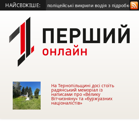
НАЙСВІЖІШЕ:
я: у Борщеві поліцейські викрили водія з підробкою
• Очисн
На Тернопільщині досі стоїть
радянський меморіал із
написами про «Велику
Вітчизняну» та «буржуазних
націоналістів»