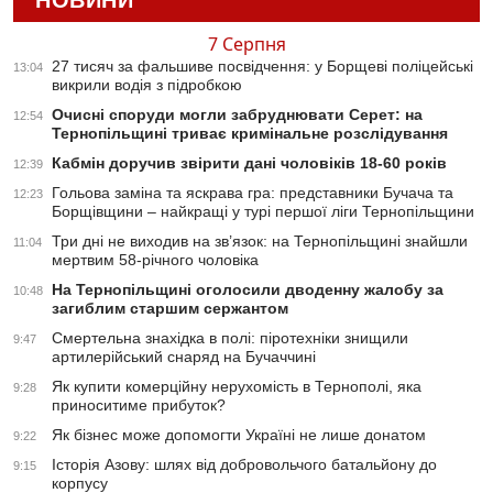
НОВИНИ
7 Серпня
27 тисяч за фальшиве посвідчення: у Борщеві поліцейські
13:04
викрили водія з підробкою
Очисні споруди могли забруднювати Серет: на
12:54
Тернопільщині триває кримінальне розслідування
Кабмін доручив звірити дані чоловіків 18-60 років
12:39
Гольова заміна та яскрава гра: представники Бучача та
12:23
Борщівщини – найкращі у турі першої ліги Тернопільщини
Три дні не виходив на зв’язок: на Тернопільщині знайшли
11:04
мертвим 58-річного чоловіка
На Тернопільщині оголосили дводенну жалобу за
10:48
загиблим старшим сержантом
Смертельна знахідка в полі: піротехніки знищили
9:47
артилерійський снаряд на Бучаччині
Як купити комерційну нерухомість в Тернополі, яка
9:28
приноситиме прибуток?
Як бізнес може допомогти Україні не лише донатом
9:22
Історія Азову: шлях від добровольчого батальйону до
9:15
корпусу