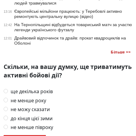
людей травмувалися
Європейські мільйони працюють: у Теребовлі активно
13:16
ремонтують центральну вулицю (відео)
На Тернопільщині відбудеться товариський матч за участю
12:42
легенди українського футзалу
Драйвовий відпочинок та драйв: прокат квадроциклів на
12:01
Оболоні
Більше >>
Скільки, на вашу думку, ще триватимуть
активні бойові дії?
ще декілька років
не менше року
не можу сказати
до кінця цієї зими
не менше півроку