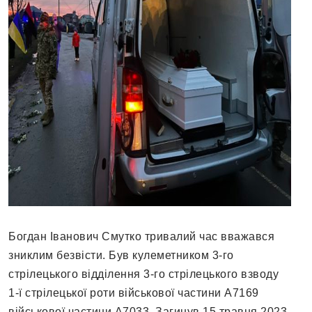
Богдан Іванович Смутко тривалий час вважався
зниклим безвісти. Був кулеметником 3-го
стрілецького відділення 3-го стрілецького взводу
1-ї стрілецької роти військової частини А7169
військової частини А7033. Загинув 15 травня 2023