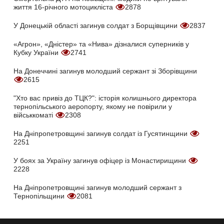
життя 16-річного мотоцикліста
2878
У Донецькій області загинув солдат з Борщівщини
2837
«Агрон», «Дністер» та «Нива» дізналися суперників у
Кубку України
2741
На Донеччині загинув молодший сержант зі Зборівщини
2615
"Хто вас привіз до ТЦК?": історія колишнього директора
тернопільського аеропорту, якому не повірили у
військкоматі
2308
На Дніпропетровщині загинув солдат із Гусятинщини
2251
У боях за Україну загинув офіцер із Монастирищини
2228
На Дніпропетровщині загинув молодший сержант з
Тернопільщини
2081