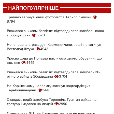
НАЙПОПУЛЯРНІШЕ
Трагічно загинув юний футболіст з Тернопільщини
8794
Вважався зниклим безвісти: підтвердилася загибель воїна
з Борщівщини
5570
Непоправна втрата для Кременеччини: трагічно загинув
Всеволод Штука
4543
Хресна хода до Почаєва викликала хвилю обурення: що
сталося
4449
Вважався зниклим безвісти: підтвердилася загибель 30-
річного воїна із Зборівщини
3704
На Харківському напрямку загинув нацгвардієць з
Теребовлянщини
3446
Скандал: водій автобуса Тернопіль-Гусятин виїхав на
тротуар і кидався на людей
2990
Смертельна ДТП на Козівщині: медики не врятували