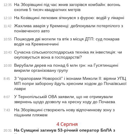
На Зборівщині під час жнив загорівся комбайн: вогонь
12:35
охопив 5 тисяч квадратних метрів
На Козівщині легковик зіткнувся з фурою: водій у лікарні
12:10
Жахлива аварія у Кременці: деблокували потерпілого з
11:42
понівеченого авто
Пошкодив дві могили та втік з місця ДТП: суд покарав
10:55
водія на Кременеччині
Сучасна сільськогосподарська техніка як інвестиція: чи
10:43
окуповується вона в господарстві?
Вирубали дерев на понад 6 млн грн: на Гусятинщині
10:00
викрили організовану групу
З “прапорами Новоросії” і іконами Миколи ІІ: віряни УПЦ
8:45
МП попри заборону йдуть хресним ходом до Почаївської
лаври
У Тернопільській ОВА заявили, що не отримували
8:07
звернень щодо дозволу на хресну ходу до Почаєва
На Зборівщині створюють нову відпочинкову зону з
7:43
піщаним пляжем
4 Серпня
На Сумщині загинув 53-річний оператор БпЛА з
20:31