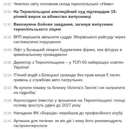
Чемпіон світу поповнив склад тернопільської «Ниви»
18:55
На Тернопільщині апеляційний суд підтвердив 15-
17:54
річний вирок за вбивство випускниці
Виконуючи бойове завдання, загинув випускник
17:47
тернопільського ліцею
ВРП вирішила звільнити суддю Зборівського райсуду через
16:02
систематичні порушення
Ліфт у Бучацькій лікарні будуватиме фірма, яка фігурує в
14:08
кримінальному провадженні
Директор з Тернопільщини – у ТОП-50 найкращих освітян
14:00
України!
П’яний водій з Білецької громади без прав кинув 5 тисяч
13:18
гривень у службове авто патрульних
Як купити піжаму та білизну Victoria’s Secret і не натрапити
13:10
на підробку
Агрохолдинг інвестує у зрошення на Тернопільщині: площі
13:08
поливу зростуть удвічі до 2027 року
Нападник ФК «Борщів» перейшов до професійного клубу
12:43
Артишок для печінки: як він діє і чому його рекомендують
12:41
гастроентерологи