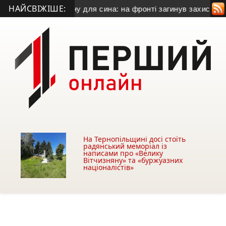
НАЙСВІЖІШЕ:
писала ікону для сина: на фронті загинув захисник із Терно
На Тернопільщині досі стоїть
радянський меморіал із
написами про «Велику
Вітчизняну» та «буржуазних
націоналістів»