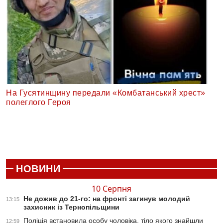
На Гусятинщину передали «Комбатанський хрест»
полеглого Героя
НОВИНИ
10 Серпня
Не дожив до 21-го: на фронті загинув молодий
13:15
захисник із Тернопільщини
Поліція встановила особу чоловіка, тіло якого знайшли
12:59