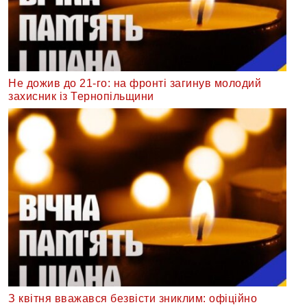
Не дожив до 21-го: на фронті загинув молодий
захисник із Тернопільщини
З квітня вважався безвісти зниклим: офіційно