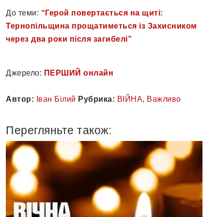
До теми:
“Герой повертається на щиті:
Тернопільщина прощатиметься із Захисником
через два роки після загибелі”
Джерело:
ПЕРШИЙ онлайн
Автор:
Іван Білий
Рубрика:
ВІЙНА
,
Важливо
Перегляньте також: