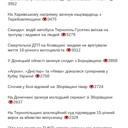
3952
На Харківському напрямку загинув нацгвардієць з
Теребовлянщини
3475
Скандал: водій автобуса Тернопіль-Гусятин виїхав на
тротуар і кидався на людей
3279
Смертельна ДТП на Козівщині: медики не врятували
життя 16-річного мотоцикліста
3012
У Донецькій області загинув солдат з Борщівщини
2858
«Агрон», «Дністер» та «Нива» дізналися суперників у
Кубку України
2758
Спочив у Бозі відомий на Зборівщині лікар
2724
На Донеччині загинув молодший сержант зі Зборівщини
2637
На Тернопільщині апеляційний суд підтвердив 15-річний
вирок за вбивство випускниці
2328