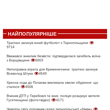
НАЙПОПУЛЯРНІШЕ
Трагічно загинув юний футболіст з Тернопільщини
9714
Вважався зниклим безвісти: підтвердилася загибель воїна
з Борщівщини
6003
Непоправна втрата для Кременеччини: трагічно загинув
Всеволод Штука
4549
Хресна хода до Почаєва викликала хвилю обурення: що
сталося
4506
Вчинив ДТП у Теребовлі та зник: поліція розшукує жителя
Гусятинщини (фото+відео)
4171
Чемпіон світу поповнив склад тернопільської «Ниви»