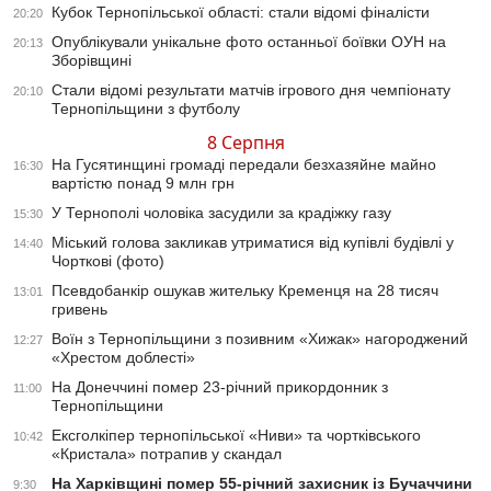
Кубок Тернопільської області: стали відомі фіналісти
20:20
Опублікували унікальне фото останньої боївки ОУН на
20:13
Зборівщині
Стали відомі результати матчів ігрового дня чемпіонату
20:10
Тернопільщини з футболу
8 Серпня
На Гусятинщині громаді передали безхазяйне майно
16:30
вартістю понад 9 млн грн
У Тернополі чоловіка засудили за крадіжку газу
15:30
Міський голова закликав утриматися від купівлі будівлі у
14:40
Чорткові (фото)
Псевдобанкір ошукав жительку Кременця на 28 тисяч
13:01
гривень
Воїн з Тернопільщини з позивним «Хижак» нагороджений
12:27
«Хрестом доблесті»
На Донеччині помер 23-річний прикордонник з
11:00
Тернопільщини
Ексголкіпер тернопільської «Ниви» та чортківського
10:42
«Кристала» потрапив у скандал
На Харківщині помер 55-річний захисник із Бучаччини
9:30