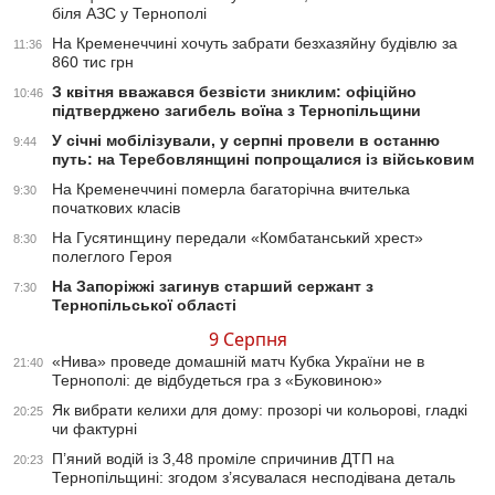
біля АЗС у Тернополі
На Кременеччині хочуть забрати безхазяйну будівлю за
11:36
860 тис грн
З квітня вважався безвісти зниклим: офіційно
10:46
підтверджено загибель воїна з Тернопільщини
У січні мобілізували, у серпні провели в останню
9:44
путь: на Теребовлянщині попрощалися із військовим
На Кременеччині померла багаторічна вчителька
9:30
початкових класів
На Гусятинщину передали «Комбатанський хрест»
8:30
полеглого Героя
На Запоріжжі загинув старший сержант з
7:30
Тернопільської області
9 Серпня
«Нива» проведе домашній матч Кубка України не в
21:40
Тернополі: де відбудеться гра з «Буковиною»
Як вибрати келихи для дому: прозорі чи кольорові, гладкі
20:25
чи фактурні
П’яний водій із 3,48 проміле спричинив ДТП на
20:23
Тернопільщині: згодом з’ясувалася несподівана деталь