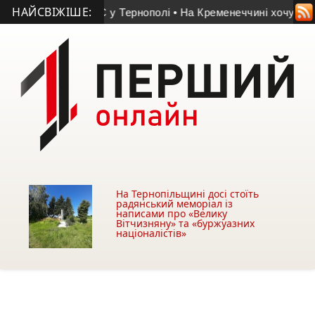
НАЙСВІЖІШЕ:
найшли біля АЗС у Тернополі
• На Кременеччині хочуть забрат
На Тернопільщині досі стоїть
радянський меморіал із
написами про «Велику
Вітчизняну» та «буржуазних
націоналістів»