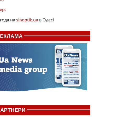
ер:
года на
sinoptik.ua
в Одесі
РЕКЛАМА
АРТНЕРИ