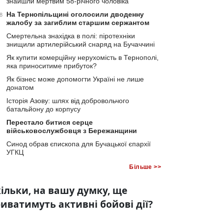
знайшли мертвим 58-річного чоловіка
На Тернопільщині оголосили дводенну
8
жалобу за загиблим старшим сержантом
Смертельна знахідка в полі: піротехніки
знищили артилерійський снаряд на Бучаччині
Як купити комерційну нерухомість в Тернополі,
яка приноситиме прибуток?
Як бізнес може допомогти Україні не лише
донатом
Історія Азову: шлях від добровольчого
батальйону до корпусу
Перестало битися серце
військовослужбовця з Бережанщини
Синод обрав єпископа для Бучацької єпархії
УГКЦ
Більше >>
ільки, на вашу думку, ще
иватимуть активні бойові дії?