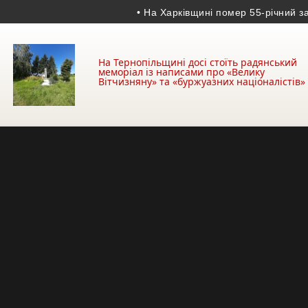
• На Харківщині помер 55-річний захисни
На Тернопільщині досі стоїть радянський
меморіал із написами про «Велику
Вітчизняну» та «буржуазних націоналістів»