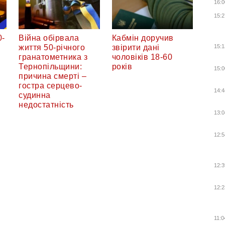
16:0
15:2
0-
Війна обірвала
Кабмін доручив
15:1
життя 50-річного
звірити дані
гранатометника з
чоловіків 18-60
Тернопільщини:
років
15:0
причина смерті –
гостра серцево-
14:4
судинна
недостатність
13:0
12:5
12:3
12:2
11:0