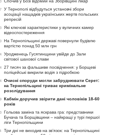
Спочив у Бозі відомий на Зборівщині лікар
0
У Тернополі відбудуться установчі збори
7
асоціації нащадків українських жертв польських
репресій
Які ключові характеристики у вуличних камер
3
відеоспостереження
На Тернопільщині державі повернули будівлю
0
вартістю понад 50 млн грн
Уродженець Гусятинщини увійде до Зали
4
світової шахової слави
27 тисяч за фальшиве посвідчення: у Борщеві
4
поліцейські викрили водія з підробкою
Очисні споруди могли забруднювати Серет:
4
на Тернопільщині триває кримінальне
розслідування
Кабмін доручив звірити дані чоловіків 18-60
9
років
Гольова заміна та яскрава гра: представники
3
Бучача та Борщівщини – найкращі у турі першої
ліги Тернопільщини
Три дні не виходив на зв’язок: на Тернопільщині
4