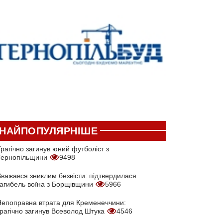
НАЙПОПУЛЯРНІШЕ
рагічно загинув юний футболіст з
Тернопільщини
9498
Вважався зниклим безвісти: підтвердилася
загибель воїна з Борщівщини
5966
Непоправна втрата для Кременеччини:
трагічно загинув Всеволод Штука
4546