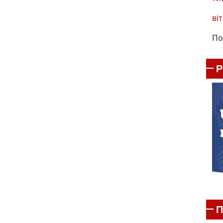
віт
По
П