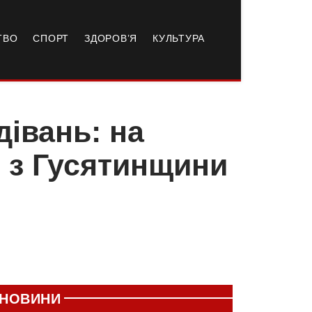
ТВО
СПОРТ
ЗДОРОВ’Я
КУЛЬТУРА
дівань: на
н з Гусятинщини
НОВИНИ