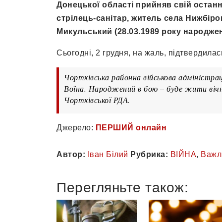
Донецької області прийняв свій останні
стрілець-санітар, житель села Нижбір
Микульський (28.03.1989 року народжен
Сьогодні, 2 грудня, на жаль, підтвердилас
Чортківська районна військова адміністра
Воїна. Народжений в бою – буде жити вічно
Чортківської РДА.
Джерело:
ПЕРШИЙ онлайн
Автор:
Іван Білий
Рубрика:
ВІЙНА
,
Важл
Перегляньте також: