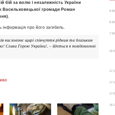
й бій за волю і незалежність України
ок Васильковецької громади Роман
9:30
ня).
8:30
ь інформація про його загибель.
7:30
ція висловлює щирі співчуття рідним та близьким
! Слава Герою України!, – йдеться в повідомленні
19:2
17:1
иво
17:1
17:0
16:1