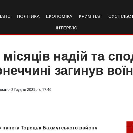
НАНС
ПОЛІТИКА
ЕКОНОМІКА
КРИМІНАЛ
СУСПІЛЬС
ІНТЕРВ’Ю
 місяців надій та спо
неччині загинув вої
вано: 2 Грудня 2025р. о 17:46
о пункту Торецьк Бахмутського району