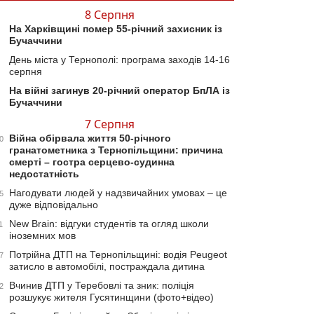
8 Серпня
На Харківщині помер 55-річний захисник із
Бучаччини
День міста у Тернополі: програма заходів 14-16
серпня
На війні загинув 20-річний оператор БпЛА із
Бучаччини
7 Серпня
Війна обірвала життя 50-річного
0
гранатометника з Тернопільщини: причина
смерті – гостра серцево-судинна
недостатність
Нагодувати людей у надзвичайних умовах – це
5
дуже відповідально
New Brain: відгуки студентів та огляд школи
1
іноземних мов
Потрійна ДТП на Тернопільщині: водія Peugeot
7
затисло в автомобілі, постраждала дитина
Вчинив ДТП у Теребовлі та зник: поліція
2
розшукує жителя Гусятинщини (фото+відео)