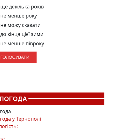
ще декілька років
не менше року
не можу сказати
до кінця цієї зими
не менше півроку
ПОГОДА
года
года у
Тернополі
логість:
ск: