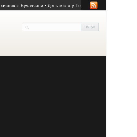
к із Бучаччини
• День міста у Тернополі: програма заходів 14-1