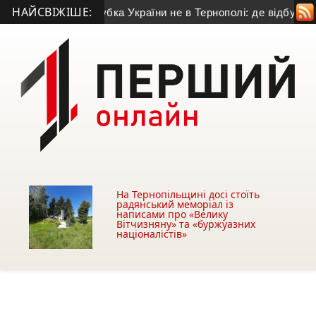
НАЙСВІЖІШЕ:
ашній матч Кубка України не в Тернополі: де відбудеться гр
На Тернопільщині досі стоїть
радянський меморіал із
написами про «Велику
Вітчизняну» та «буржуазних
націоналістів»