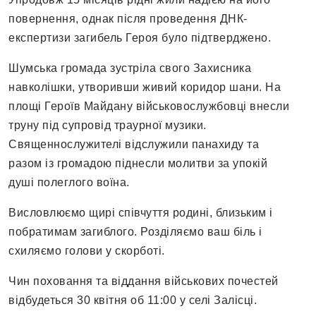
повернення, однак після проведення ДНК-
експертизи загибель Героя було підтверджено.
Шумська громада зустріла свого Захисника
навколішки, утворивши живий коридор шани. На
площі Героїв Майдану військовослужбовці внесли
труну під супровід траурної музики.
Священнослужителі відслужили панахиду та
разом із громадою піднесли молитви за упокій
душі полеглого воїна.
Висловлюємо щирі співчуття родині, близьким і
побратимам загиблого. Розділяємо ваш біль і
схиляємо голови у скорботі.
Чин поховання та віддання військових почестей
відбудеться 30 квітня об 11:00 у селі Залісці.