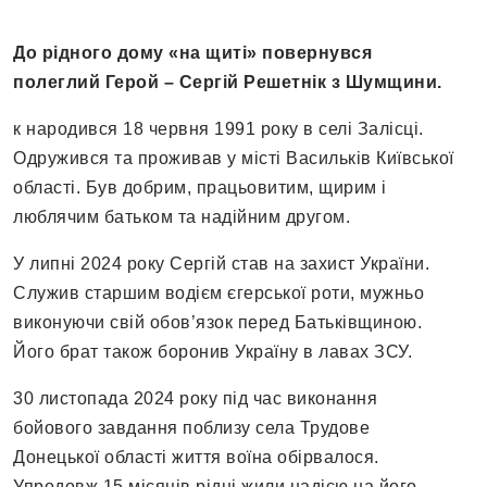
До рідного дому «на щиті» повернувся
полеглий Герой – Сергій Решетнік з Шумщини.
к народився 18 червня 1991 року в селі Залісці.
Одружився та проживав у місті Васильків Київської
області. Був добрим, працьовитим, щирим і
люблячим батьком та надійним другом.
У липні 2024 року Сергій став на захист України.
Служив старшим водієм єгерської роти, мужньо
виконуючи свій обов’язок перед Батьківщиною.
Його брат також боронив Україну в лавах ЗСУ.
30 листопада 2024 року під час виконання
бойового завдання поблизу села Трудове
Донецької області життя воїна обірвалося.
Упродовж 15 місяців рідні жили надією на його