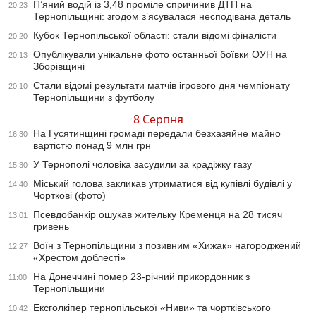
П’яний водій із 3,48 проміле спричинив ДТП на
20:23
Тернопільщині: згодом з’ясувалася несподівана деталь
Кубок Тернопільської області: стали відомі фіналісти
20:20
Опублікували унікальне фото останньої боївки ОУН на
20:13
Зборівщині
Стали відомі результати матчів ігрового дня чемпіонату
20:10
Тернопільщини з футболу
8 Серпня
На Гусятинщині громаді передали безхазяйне майно
16:30
вартістю понад 9 млн грн
У Тернополі чоловіка засудили за крадіжку газу
15:30
Міський голова закликав утриматися від купівлі будівлі у
14:40
Чорткові (фото)
Псевдобанкір ошукав жительку Кременця на 28 тисяч
13:01
гривень
Воїн з Тернопільщини з позивним «Хижак» нагороджений
12:27
«Хрестом доблесті»
На Донеччині помер 23-річний прикордонник з
11:00
Тернопільщини
Ексголкіпер тернопільської «Ниви» та чортківського
10:42