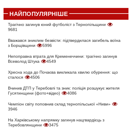
НАЙПОПУЛЯРНІШЕ
Трагічно загинув юний футболіст з Тернопільщини
9681
Вважався зниклим безвісти: підтвердилася загибель воїна
з Борщівщини
5996
Непоправна втрата для Кременеччини: трагічно загинув
Всеволод Штука
4549
Хресна хода до Почаєва викликала хвилю обурення: що
сталося
4506
Вчинив ДТП у Теребовлі та зник: поліція розшукує жителя
Гусятинщини (фото+відео)
4086
Чемпіон світу поповнив склад тернопільської «Ниви»
3946
На Харківському напрямку загинув нацгвардієць з
Теребовлянщини
3475