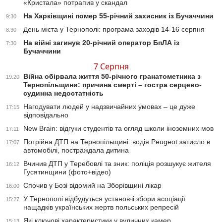
«Кристала» потрапив у скандал
На Харківщині помер 55-річний захисник із Бучаччини
9:30
День міста у Тернополі: програма заходів 14-16 серпня
8:30
На війні загинув 20-річний оператор БпЛА із
7:30
Бучаччини
7 Серпня
Війна обірвала життя 50-річного гранатометника з
19:20
Тернопільщини: причина смерті – гостра серцево-
судинна недостатність
Нагодувати людей у надзвичайних умовах – це дуже
17:15
відповідально
New Brain: відгуки студентів та огляд школи іноземних мов
17:11
Потрійна ДТП на Тернопільщині: водія Peugeot затисло в
17:07
автомобілі, постраждала дитина
Вчинив ДТП у Теребовлі та зник: поліція розшукує жителя
16:12
Гусятинщини (фото+відео)
Спочив у Бозі відомий на Зборівщині лікар
16:00
У Тернополі відбудуться установчі збори асоціації
15:27
нащадків українських жертв польських репресій
Які ключові характеристики у вуличних камер
15:13