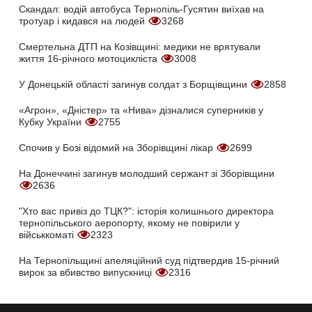
Скандал: водій автобуса Тернопіль-Гусятин виїхав на
тротуар і кидався на людей
3268
Смертельна ДТП на Козівщині: медики не врятували
життя 16-річного мотоцикліста
3008
У Донецькій області загинув солдат з Борщівщини
2858
«Агрон», «Дністер» та «Нива» дізналися суперників у
Кубку України
2755
Спочив у Бозі відомий на Зборівщині лікар
2699
На Донеччині загинув молодший сержант зі Зборівщини
2636
"Хто вас привіз до ТЦК?": історія колишнього директора
тернопільського аеропорту, якому не повірили у
військкоматі
2323
На Тернопільщині апеляційний суд підтвердив 15-річний
вирок за вбивство випускниці
2316