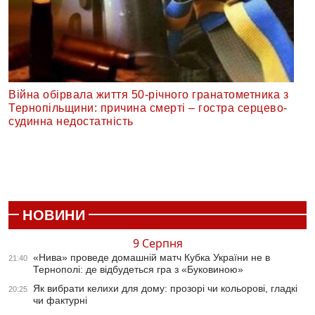
Війна обірвала життя 50-річного гранатометника з
Тернопільщини: причина смерті – гостра серцево-
судинна недостатність
НОВИНИ
9 Серпня
«Нива» проведе домашній матч Кубка України не в
21:40
Тернополі: де відбудеться гра з «Буковиною»
Як вибрати келихи для дому: прозорі чи кольорові, гладкі
20:25
чи фактурні