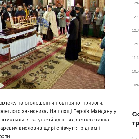
12:4
12:4
12:3
12:1
11:4
10:5
10:4
кортежу та оголошення повітряної тривоги,
олеглого захисника. На площі Героїв Майдану у
Ск
помолилися за упокій душі відважного воїна.
тр
аревич висловив щирі співчуття рідним і
рати.