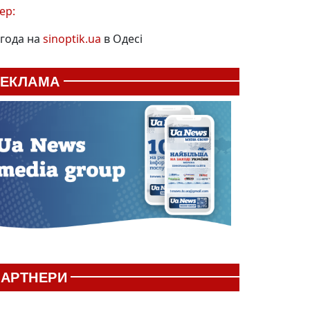
ер:
года на
sinoptik.ua
в Одесі
РЕКЛАМА
АРТНЕРИ