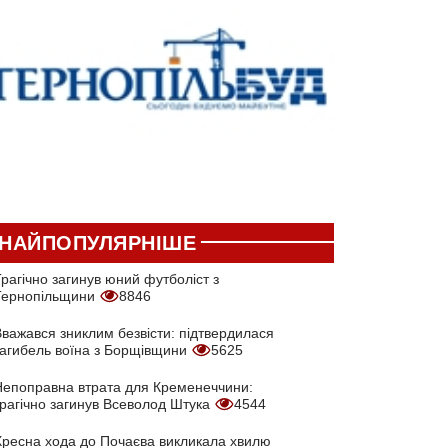
НАЙПОПУЛЯРНІШЕ
рагічно загинув юний футболіст з
Тернопільщини
8846
Вважався зниклим безвісти: підтвердилася
загибель воїна з Борщівщини
5625
Непоправна втрата для Кременеччини:
трагічно загинув Всеволод Штука
4544
Хресна хода до Почаєва викликала хвилю