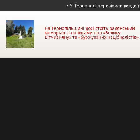
• У Тернополі перевірили кондиціонери в
На Тернопільщині досі стоїть радянський
меморіал із написами про «Велику
Вітчизняну» та «буржуазних націоналістів»