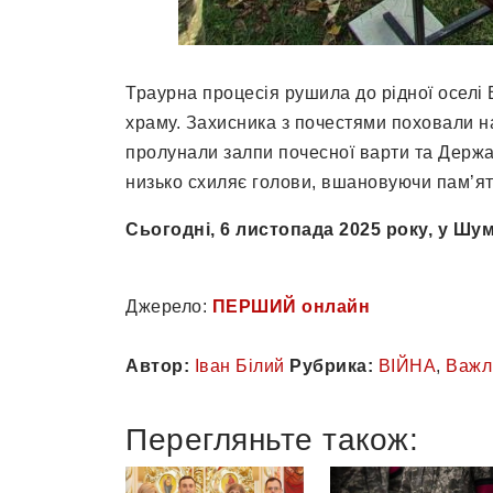
Траурна процесія рушила до рідної оселі 
храму. Захисника з почестями поховали н
пролунали залпи почесної варти та Держав
низько схиляє голови, вшановуючи пам’ят
Сьогодні, 6 листопада 2025 року, у Шу
Джерело:
ПЕРШИЙ онлайн
Автор:
Іван Білий
Рубрика:
ВІЙНА
,
Важл
Перегляньте також: