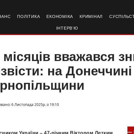
НАНС
ПОЛІТИКА
ЕКОНОМІКА
КРИМІНАЛ
СУСПІЛЬС
ІНТЕРВ’Ю
 місяців вважався з
звісти: на Донеччині
ернопільщини
овано: 6 Листопада 2025р. о 19:10
ником України – 47-річним Віктором Летким,