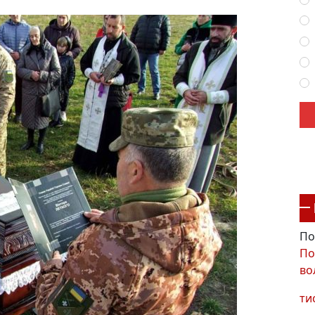
По
По
во
ти