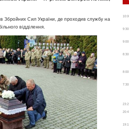
10:0
ав Збройних Сил України, де проходив службу на
ільного відділення.
9:30
9:00
8:30
8:00
7:30
23:2
20:4
19:1