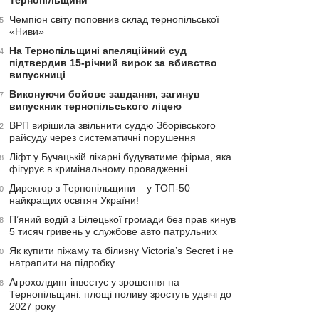
Тернопільщини
Чемпіон світу поповнив склад тернопільської
5
«Ниви»
На Тернопільщині апеляційний суд
4
підтвердив 15-річний вирок за вбивство
випускниці
Виконуючи бойове завдання, загинув
7
випускник тернопільського ліцею
ВРП вирішила звільнити суддю Зборівського
2
райсуду через систематичні порушення
Ліфт у Бучацькій лікарні будуватиме фірма, яка
8
фігурує в кримінальному провадженні
Директор з Тернопільщини – у ТОП-50
0
найкращих освітян України!
П’яний водій з Білецької громади без прав кинув
8
5 тисяч гривень у службове авто патрульних
Як купити піжаму та білизну Victoria’s Secret і не
0
натрапити на підробку
Агрохолдинг інвестує у зрошення на
8
Тернопільщині: площі поливу зростуть удвічі до
2027 року