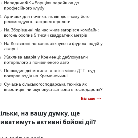
Нападник ФК «Борщів» перейшов до
3
професійного клубу
Артишок для печінки: як він діє і чому його
1
рекомендують гастроентерологи
На Зборівщині під час жнив загорівся комбайн:
5
вогонь охопив 5 тисяч квадратних метрів
На Козівщині легковик зіткнувся з фурою: водій у
0
лікарні
Жахлива аварія у Кременці: деблокували
2
потерпілого з понівеченого авто
Пошкодив дві могили та втік з місця ДТП: суд
5
покарав водія на Кременеччині
Сучасна сільськогосподарська техніка як
3
інвестиція: чи окуповується вона в господарстві?
Більше >>
ільки, на вашу думку, ще
иватимуть активні бойові дії?