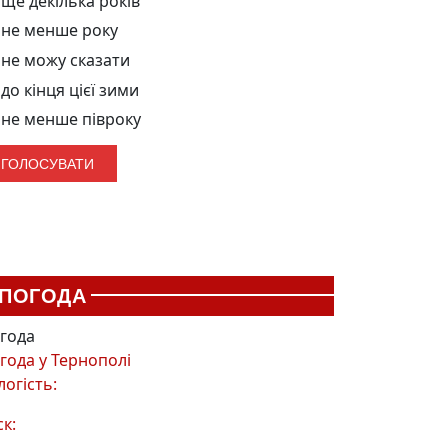
ще декілька років
не менше року
не можу сказати
до кінця цієї зими
не менше півроку
ПОГОДА
года
года у
Тернополі
логість:
ск: