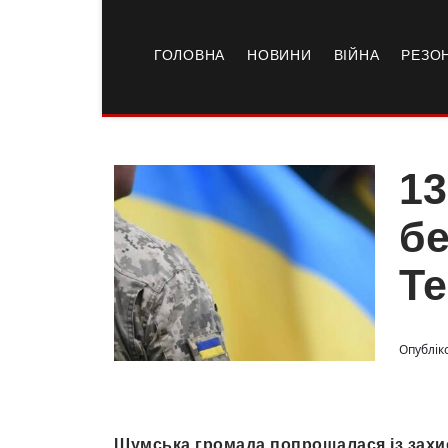
ГОЛОВНА
НОВИНИ
ВІЙНА
РЕЗО
13
бе
Т
Опублік
Шумська громада попрощалася із захис