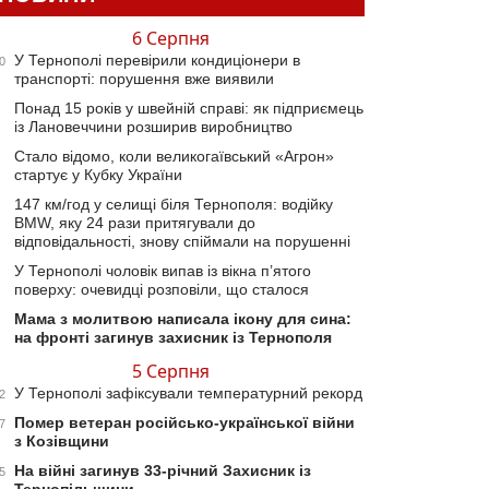
6 Серпня
У Тернополі перевірили кондиціонери в
0
транспорті: порушення вже виявили
Понад 15 років у швейній справі: як підприємець
із Лановеччини розширив виробництво
Стало відомо, коли великогаївський «Агрон»
стартує у Кубку України
147 км/год у селищі біля Тернополя: водійку
BMW, яку 24 рази притягували до
відповідальності, знову спіймали на порушенні
У Тернополі чоловік випав із вікна п’ятого
поверху: очевидці розповіли, що сталося
Мама з молитвою написала ікону для сина:
на фронті загинув захисник із Тернополя
5 Серпня
У Тернополі зафіксували температурний рекорд
2
Помер ветеран російсько-української війни
7
з Козівщини
На війні загинув 33-річний Захисник із
5