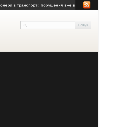
 транспорті: порушення вже виявили
• Понад 15 років у швейні