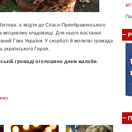
віт
По
Віктора, а звідти до Спасо-Преображенського
а місцевому кладовищі. Для нього востаннє
ний Гімн України. У скорботі й молитві громада
ь українського Героя.
мській громаді оголошено днем жалоби.
иво
П