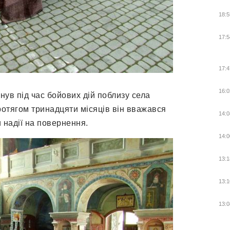
18:5
17:5
17:4
16:0
нув під час бойових дій поблизу села
ротягом тринадцяти місяців він вважався
14:0
и надії на повернення.
14:0
13:1
13:1
13:0