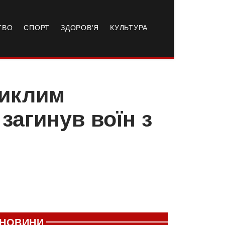
ТВО
СПОРТ
ЗДОРОВ’Я
КУЛЬТУРА
никлим
 загинув воїн з
НОВИНИ