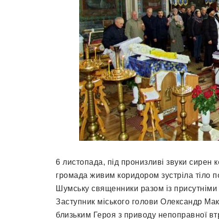
6 листопада, під пронизливі звуки сирен 
громада живим коридором зустріла тіло п
Шумську священники разом із присутніми 
Заступник міського голови Олександр Мак
близьким Героя з приводу непоправної вт