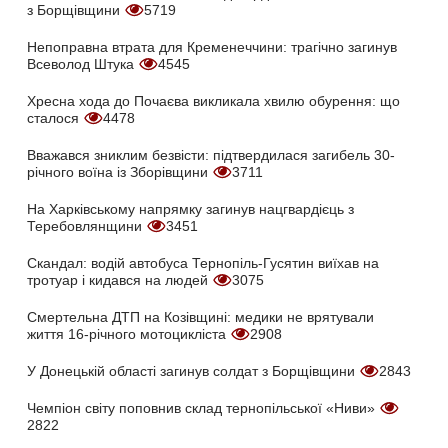
з Борщівщини
5719
Непоправна втрата для Кременеччини: трагічно загинув
Всеволод Штука
4545
Хресна хода до Почаєва викликала хвилю обурення: що
сталося
4478
Вважався зниклим безвісти: підтвердилася загибель 30-
річного воїна із Зборівщини
3711
На Харківському напрямку загинув нацгвардієць з
Теребовлянщини
3451
Скандал: водій автобуса Тернопіль-Гусятин виїхав на
тротуар і кидався на людей
3075
Смертельна ДТП на Козівщині: медики не врятували
життя 16-річного мотоцикліста
2908
У Донецькій області загинув солдат з Борщівщини
2843
Чемпіон світу поповнив склад тернопільської «Ниви»
2822