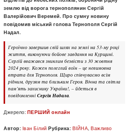
Відлетів до небесних полків, боронячи рідну
землю від ворога тернополянин Сергій
Валерійович Веремей. Про сумну новину
повідомив міський голова Тернополя Сергій
Надал.
Героїчно завершив свій шлях на землі на 53-му році
життя, виконуючи бойове завдання на Курщині.
Сергій вважався зниклим безвісти з 30 жовтня
2024 року. Кожен полеглий воїн – це невимовна
втрата для Тернополя. Щиро співчуваємо всім
рідним, друзям та близьким Героя. Вічна та світла
пам’ять захиснику України!, – йдеться в
повідомленні
Сергія Надала
.
Джерело:
ПЕРШИЙ онлайн
Автор:
Іван Білий
Рубрика:
ВІЙНА
,
Важливо