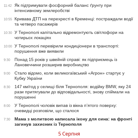
Як підтримувати фосфорний баланс ґрунту при
11:42
інтенсивному землеробстві
Кривава ДТП на перехресті в Кременці: постраждали водії
10:55
та четверо пасажирів
У Тернополі капітально відремонтують світлофори на
10:30
чотирьох локаціях
У Тернополі перевірили кондиціонери в транспорті:
10:00
порушення вже виявили
Понад 15 років у швейній справі: як підприємець із
9:30
Лановеччини розширив виробництво
Стало відомо, коли великогаївський «Агрон» стартує у
9:00
Кубку України
147 км/год у селищі біля Тернополя: водійку BMW, яку 24
8:30
рази притягували до відповідальності, знову спіймали на
порушенні
У Тернополі чоловік випав із вікна п’ятого поверху:
8:00
очевидці розповіли, що сталося
Мама з молитвою написала ікону для сина: на фронті
7:30
загинув захисник із Тернополя
5 Серпня