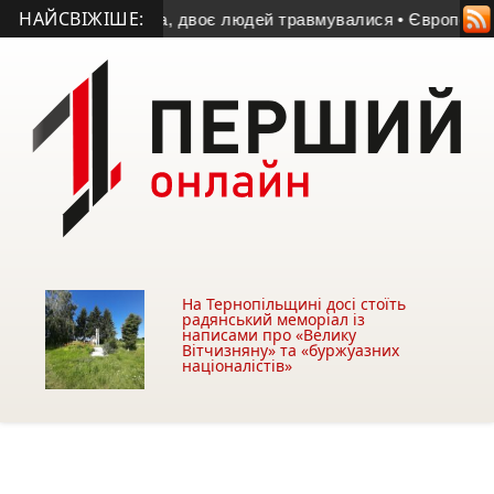
НАЙСВІЖІШЕ:
загинула жінка, двоє людей травмувалися
• Європейські мі
На Тернопільщині досі стоїть
радянський меморіал із
написами про «Велику
Вітчизняну» та «буржуазних
націоналістів»