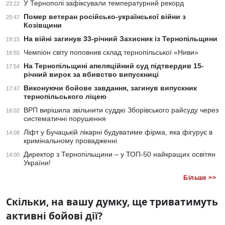
У Тернополі зафіксували температурний рекорд
23:22
Помер ветеран російсько-української війни з
20:47
Козівщини
На війні загинув 33-річний Захисник із Тернопільщини
19:15
Чемпіон світу поповнив склад тернопільської «Ниви»
18:55
На Тернопільщині апеляційний суд підтвердив 15-
17:54
річний вирок за вбивство випускниці
Виконуючи бойове завдання, загинув випускник
17:47
тернопільського ліцею
ВРП вирішила звільнити суддю Зборівського райсуду через
16:02
систематичні порушення
Ліфт у Бучацькій лікарні будуватиме фірма, яка фігурує в
14:08
кримінальному провадженні
Директор з Тернопільщини – у ТОП-50 найкращих освітян
14:00
України!
Більше >>
Скільки, на вашу думку, ще триватимуть
активні бойові дії?