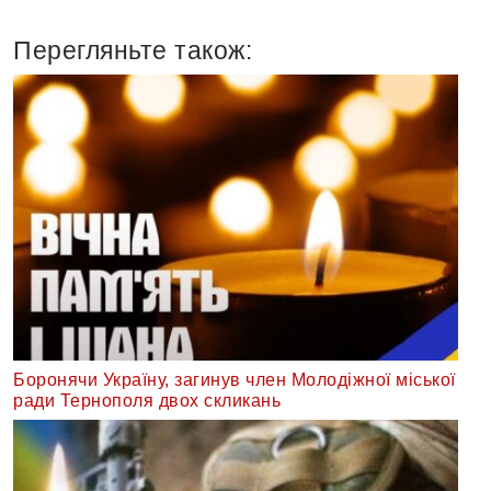
Перегляньте також:
Боронячи Україну, загинув член Молодіжної міської
ради Тернополя двох скликань