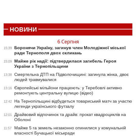
НОВИНИ
6 Серпня
Боронячи Україну, загинув член Молодіжної міської
15:39
ради Тернополя двох скликань
Майже рік надії: підтвердилася загибель Героя
15:09
України з Тернопільщини
Смертельна ДТП на Підволочищині: загинула жінка, двоє
13:38
людей травмувалися
Європейські мільйони працюють: у Теребовлі активно
13:16
ремонтують центральну вулицю (відео)
На Тернопільщині відбудеться товариський матч за участю
12:42
легенди українського футзалу
Драйвовий відпочинок та драйв: прокат квадроциклів на
12:01
Оболоні
Майже 5 га земель незаконно опинилися у комунальній
11:57
власності Бучацької міськради