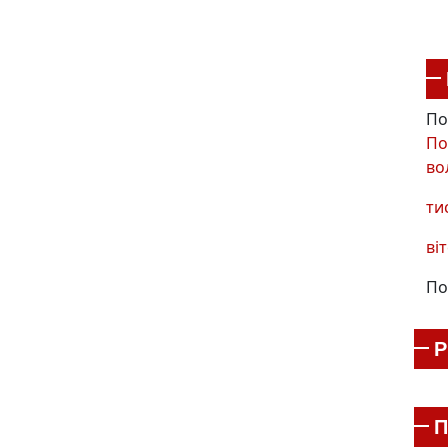
По
По
во
ти
віт
По
П