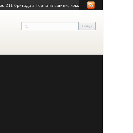
11 бригада з Тернопільщини, командир якої під слідством
• Ста