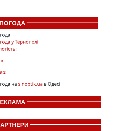
ПОГОДА
года
года у
Тернополі
логість:
ск:
ер:
года на
sinoptik.ua
в Одесі
РЕКЛАМА
АРТНЕРИ