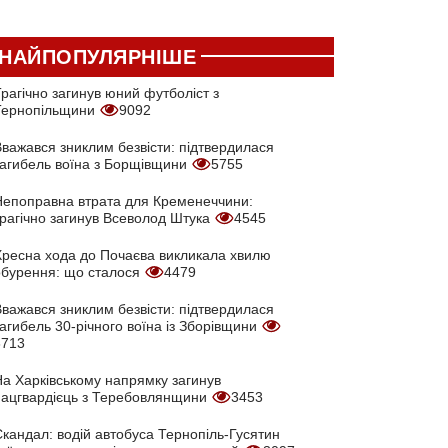
НАЙПОПУЛЯРНІШЕ
рагічно загинув юний футболіст з
Тернопільщини
9092
Вважався зниклим безвісти: підтвердилася
загибель воїна з Борщівщини
5755
Непоправна втрата для Кременеччини:
трагічно загинув Всеволод Штука
4545
Хресна хода до Почаєва викликала хвилю
обурення: що сталося
4479
Вважався зниклим безвісти: підтвердилася
агибель 30-річного воїна із Зборівщини
3713
На Харківському напрямку загинув
нацгвардієць з Теребовлянщини
3453
кандал: водій автобуса Тернопіль-Гусятин