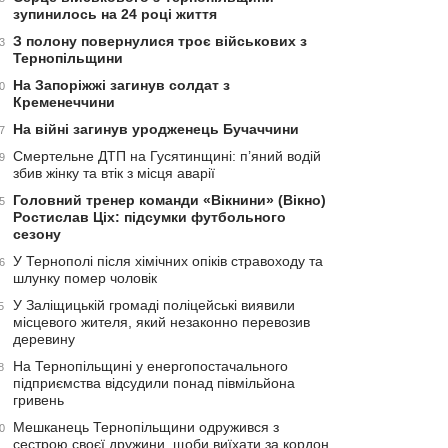
зупинилось на 24 році життя
З полону повернулися троє військових з
3
Тернопільщини
На Запоріжжі загинув солдат з
0
Кременеччини
На війні загинув уродженець Бучаччини
7
Смертельне ДТП на Гусятинщині: п’яний водій
9
збив жінку та втік з місця аварії
Головний тренер команди «Вікнини» (Вікно)
5
Ростислав Ціх: підсумки футбольного
сезону
У Тернополі після хімічних опіків стравоходу та
6
шлунку помер чоловік
У Заліщицькій громаді поліцейські виявили
5
місцевого жителя, який незаконно перевозив
деревину
На Тернопільщині у енергопостачального
8
підприємства відсудили понад півмільйона
гривень
Мешканець Тернопільщини одружився з
0
сестрою своєї дружини, щоби виїхати за кордон