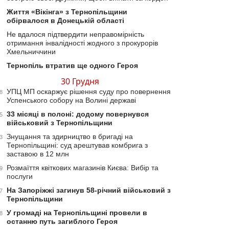
Життя «Вікінга» з Тернопільщини
обірвалося в Донецькій області
Не вдалося підтвердити неправомірність
отримання інвалідності жодного з прокурорів
Хмельниччини
Тернопіль втратив ще одного Героя
30 Грудня
УПЦ МП оскаржує рішення суду про повернення
8
Успенського собору на Волині державі
33 місяці в полоні: додому повернувся
5
військовий з Тернопільщини
Знущання та здирництво в бригаді на
3
Тернопільщині: суд арештував комбрига з
заставою в 12 млн
Розмаїття квіткових магазинів Києва: Вибір та
9
послуги
На Запоріжжі загинув 58-річний військовий з
7
Тернопільщини
У громаді на Тернопільщині провели в
8
останню путь загиблого Героя