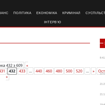
НАНС
ПОЛІТИКА
ЕКОНОМІКА
КРИМІНАЛ
СУСПІЛЬС
ІНТЕРВ’Ю
8:41
нка 432 з 609
«
431
432
433
...
440
460
480
500
520
...
»
Ост
22:5
»
21:2
21:1
19:4