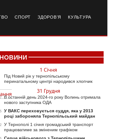
ТВО
СПОРТ
ЗДОРОВ’Я
КУЛЬТУРА
НОВИНИ
1 Січня
Під Новий рік у тернопільському
перинатальному центрі народився хлопчик
31 Грудня
ання
В останній день 2024-го року Волинь отримала
7
нового заступника ОДА
У ВАКС переховується суддя, яка у 2013
5
році забороняла Тернопільський майдан
У Тернополі 1 січня громадський транспорт
2
працюватиме за зміненим графіком
Серце військового з Тернопільщини
5