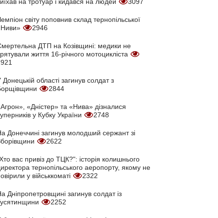
иїхав на тротуар і кидався на людей
3097
емпіон світу поповнив склад тернопільської
«Ниви»
2946
Смертельна ДТП на Козівщині: медики не
врятували життя 16-річного мотоцикліста
2921
 Донецькій області загинув солдат з
Борщівщини
2844
Агрон», «Дністер» та «Нива» дізналися
уперників у Кубку України
2748
На Донеччині загинув молодший сержант зі
Зборівщини
2622
Хто вас привіз до ТЦК?": історія колишнього
директора тернопільського аеропорту, якому не
овірили у військкоматі
2322
а Дніпропетровщині загинув солдат із
Гусятинщини
2252