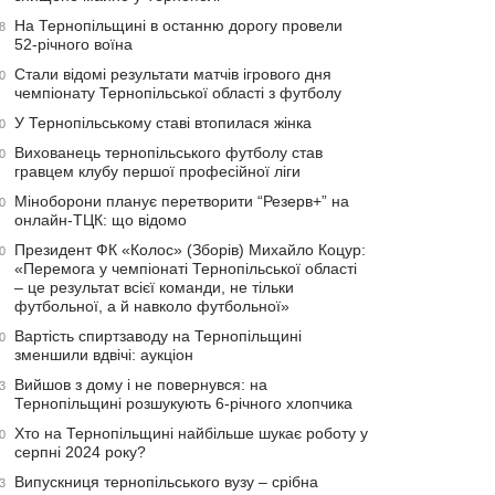
На Тернопільщині в останню дорогу провели
8
52-річного воїна
Стали відомі результати матчів ігрового дня
0
чемпіонату Тернопільської області з футболу
У Тернопільському ставі втопилася жінка
0
Вихованець тернопільського футболу став
0
гравцем клубу першої професійної ліги
Міноборони планує перетворити “Резерв+” на
0
онлайн-ТЦК: що відомо
Президент ФК «Колос» (Зборів) Михайло Коцур:
0
«Перемога у чемпіонаті Тернопільської області
– це результат всієї команди, не тільки
футбольної, а й навколо футбольної»
Вартість спиртзаводу на Тернопільщині
0
зменшили вдвічі: аукціон
Вийшов з дому і не повернувся: на
3
Тернопільщині розшукують 6-річного хлопчика
Хто на Тернопільщині найбільше шукає роботу у
0
серпні 2024 року?
Випускниця тернопільського вузу – срібна
3