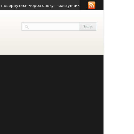
рнутися через спеку – заступник міністра енергетики
• На Тер