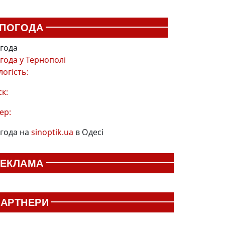
ПОГОДА
года
года у
Тернополі
логість:
ск:
ер:
года на
sinoptik.ua
в Одесі
РЕКЛАМА
АРТНЕРИ