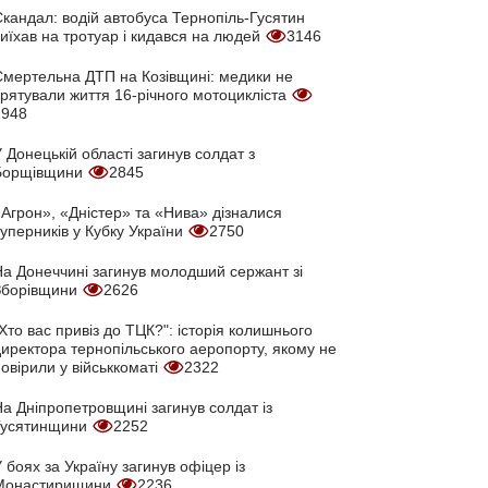
кандал: водій автобуса Тернопіль-Гусятин
иїхав на тротуар і кидався на людей
3146
Смертельна ДТП на Козівщині: медики не
врятували життя 16-річного мотоцикліста
2948
 Донецькій області загинув солдат з
Борщівщини
2845
Агрон», «Дністер» та «Нива» дізналися
уперників у Кубку України
2750
На Донеччині загинув молодший сержант зі
Зборівщини
2626
Хто вас привіз до ТЦК?": історія колишнього
директора тернопільського аеропорту, якому не
овірили у військкоматі
2322
а Дніпропетровщині загинув солдат із
Гусятинщини
2252
 боях за Україну загинув офіцер із
Монастирищини
2236