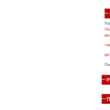
По
По
во
ти
віт
По
П