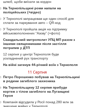
шлюб, щоби виїхати за кордон
На Тернопільщині роми напали на
3
поліцейських (+відео)
У Тернополі запрацював ще один спосіб для
0
сплати за паркування авто – QR-код
У Тернополі пройшла акція на підтримку
0
військовополонених “Азову” (+фото)
Скандальний митрополит УПЦ МП разом з
іншими священниками після застілля
потрапив у ДТП
12 серпня у центрі Тернополя буде
ускладнений рух транспорту
На війні загинув 44-річний воїн з Тернополя
11 Серпня
Петро Порошенко побував на Тернопільщині
3
в родини загиблого захисника
На Тернопільщину 12 серпня прибуде
9
кортеж з тілом загиблого на Луганщині
Героя
Компанія відсудила у Росії понад 280 млн за
0
знищене майно у Тернополі