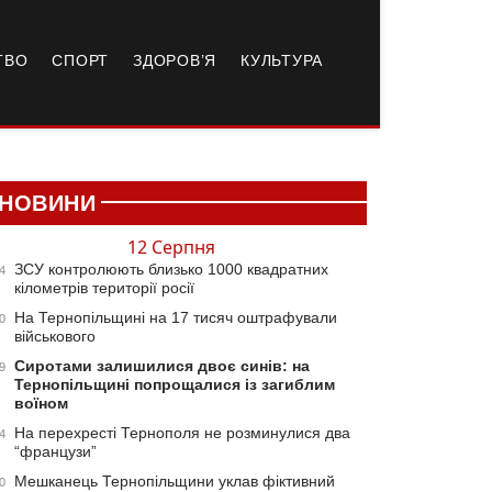
ТВО
СПОРТ
ЗДОРОВ’Я
КУЛЬТУРА
НОВИНИ
12 Серпня
ЗСУ контролюють близько 1000 квадратних
4
кілометрів території росії
На Тернопільщині на 17 тисяч оштрафували
0
військового
Сиротами залишилися двоє синів: на
9
Тернопільщині попрощалися із загиблим
воїном
На перехресті Тернополя не розминулися два
4
“французи”
Мешканець Тернопільщини уклав фіктивний
0