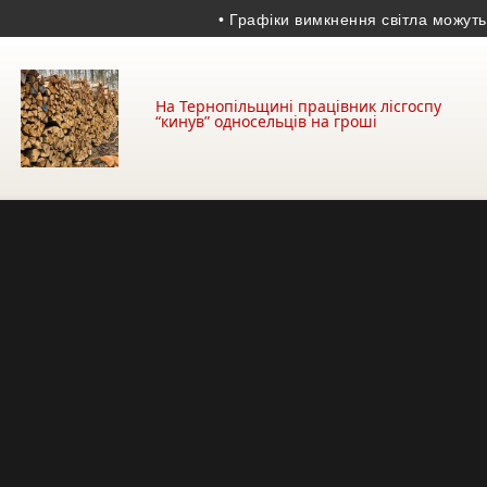
• Графіки вимкнення світла можуть пове
На Тернопільщині працівник лісгоспу
“кинув” односельців на гроші