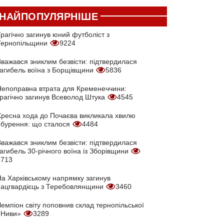
НАЙПОПУЛЯРНІШЕ
рагічно загинув юний футболіст з
Тернопільщини
9224
Вважався зниклим безвісти: підтвердилася
загибель воїна з Борщівщини
5836
Непоправна втрата для Кременеччини:
трагічно загинув Всеволод Штука
4545
Хресна хода до Почаєва викликала хвилю
обурення: що сталося
4484
Вважався зниклим безвісти: підтвердилася
агибель 30-річного воїна із Зборівщини
3713
На Харківському напрямку загинув
нацгвардієць з Теребовлянщини
3460
емпіон світу поповнив склад тернопільської
«Ниви»
3289