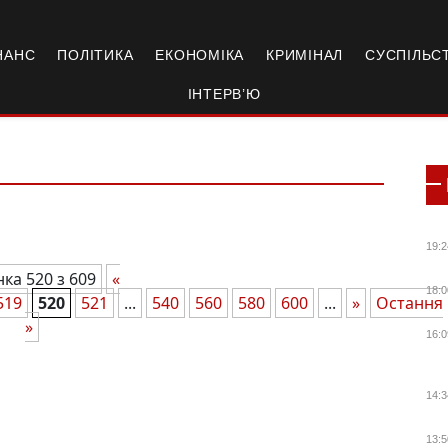
НАНС
ПОЛІТИКА
ЕКОНОМІКА
КРИМІНАЛ
СУСПІЛЬС
ІНТЕРВ’Ю
19:2
нка 520 з 609
«
18:0
519
520
521
...
540
560
580
600
...
»
Остання
»
16:0
14:3
13:5