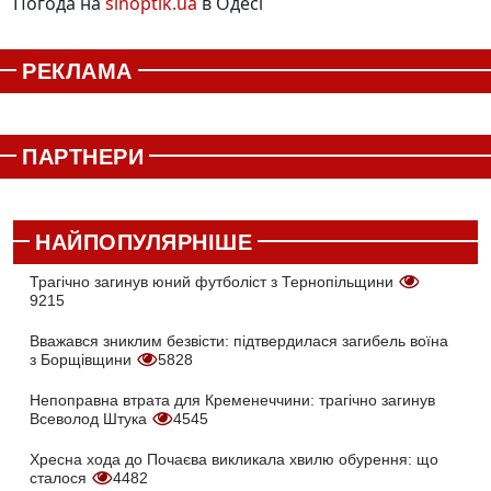
Погода на
sinoptik.ua
в Одесі
РЕКЛАМА
ПАРТНЕРИ
НАЙПОПУЛЯРНІШЕ
Трагічно загинув юний футболіст з Тернопільщини
9215
Вважався зниклим безвісти: підтвердилася загибель воїна
з Борщівщини
5828
Непоправна втрата для Кременеччини: трагічно загинув
Всеволод Штука
4545
Хресна хода до Почаєва викликала хвилю обурення: що
сталося
4482