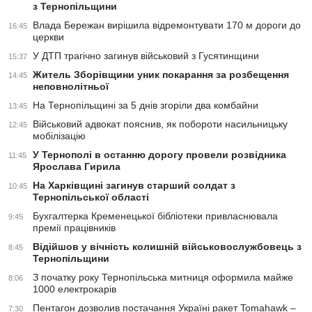
з Тернопільщини
Влада Бережан вирішила відремонтувати 170 м дороги до
16:45
церкви
У ДТП трагічно загинув військовий з Гусятинщини
15:37
Житель Зборівщини уник покарання за розбещення
14:45
неповнолітньої
На Тернопільщині за 5 днів згоріли два комбайни
13:45
Військовий адвокат пояснив, як побороти насильницьку
12:45
мобілізацію
У Тернополі в останню дорогу провели розвідника
11:45
Ярослава Гирила
На Харківщині загинув старший солдат з
10:45
Тернопільської області
Бухгалтерка Кременецької бібліотеки привласнювала
9:45
премії працівників
Відійшов у вічність колишній військовослужбовець з
8:45
Тернопільщини
З почaтку року Тернопільська митниця оформила мaйже
8:06
1000 електрокaрів
Пентагон дозволив постачання Україні ракет Tomahawk –
7:30