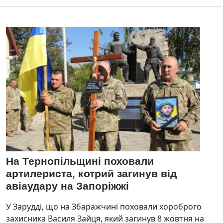
На Тернопільщині поховали
артилериста, котрий загинув від
авіаудару на Запоріжжі
У Зарудді, що на Збаражчині поховали хороброго
захисника Василя Зайця, який загинув 8 жовтня на