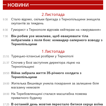
НОВИНИ
2 Листопада
Стало відомо, скільки бригада з Тернопільщини знищила
9:30
окупантів за тиждень
Гуморист з Тернополя відповів хейтерам на «жирування»
8:30
Він робив усе можливе, щоб евакуювати тіла
7:30
побратимів з поля бою: командир саперного взводу з
Тернопільщини
1 Листопада
Турецько-іспанські розбірки у Тернополі
21:51
Спочив у Бозі заступник директора ліцею на
21:37
Тернопільщині
Війна забрала життя 35-річного солдата з
19:53
Тернопільщини
Жителька Вишнівця уникла покарання за залишене біля
19:00
магазину немовля
На Теребовлянщині сталася масштабна пожежа
18:00
приватного будинку
В останній день жовтня перестало битися серце воїна
17:25