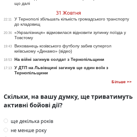
що далі
31 Жовтня
У Тернополі збільшать кількість громадського транспорту
22:11
до кладовищ
«Укрзалізниця» відмовилася відновити зупинку поїзда у
20:36
Товстому
Вихованець козівського футболу забив супергол
19:43
київському «Динамо» (відео)
На війні загинув солдат з Тернопільщини
18:53
У ДТП на Львівщині загинув ще один воїн з
17:13
Тернопільщини
Більше >>
Скільки, на вашу думку, ще триватимуть
активні бойові дії?
ще декілька років
не менше року