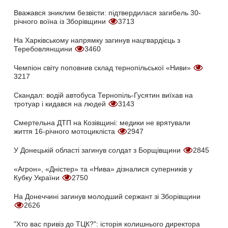
Вважався зниклим безвісти: підтвердилася загибель 30-
річного воїна із Зборівщини
3713
На Харківському напрямку загинув нацгвардієць з
Теребовлянщини
3460
Чемпіон світу поповнив склад тернопільської «Ниви»
3217
Скандал: водій автобуса Тернопіль-Гусятин виїхав на
тротуар і кидався на людей
3143
Смертельна ДТП на Козівщині: медики не врятували
життя 16-річного мотоцикліста
2947
У Донецькій області загинув солдат з Борщівщини
2845
«Агрон», «Дністер» та «Нива» дізналися суперників у
Кубку України
2750
На Донеччині загинув молодший сержант зі Зборівщини
2626
"Хто вас привіз до ТЦК?": історія колишнього директора