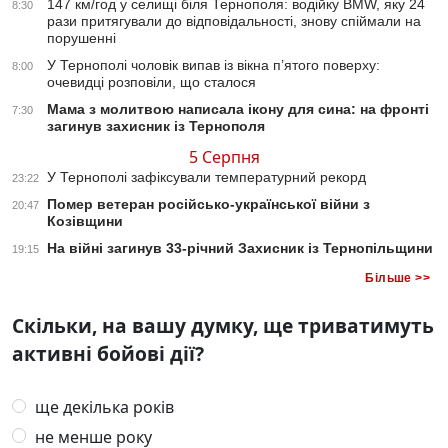
147 км/год у селищі біля Тернополя: водійку BMW, яку 24
8:30
рази притягували до відповідальності, знову спіймали на
порушенні
У Тернополі чоловік випав із вікна п’ятого поверху:
8:00
очевидці розповіли, що сталося
Мама з молитвою написала ікону для сина: на фронті
7:30
загинув захисник із Тернополя
5 Серпня
У Тернополі зафіксували температурний рекорд
23:22
Помер ветеран російсько-української війни з
20:47
Козівщини
На війні загинув 33-річний Захисник із Тернопільщини
19:15
Більше >>
Скільки, на вашу думку, ще триватимуть
активні бойові дії?
ще декілька років
не менше року