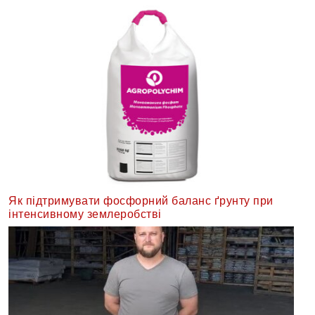
Як підтримувати фосфорний баланс ґрунту при
інтенсивному землеробстві