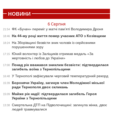
НОВИНИ
6 Серпня
ФК «Бучач» переміг у матчі пам’яті Володимира Дроня
21:54
На 44-му році життя помер учасник АТО з Козівщини
18:46
На Зборівщині безвісти зник чоловік із серйозними
18:24
порушеннями зору
Юний волонтер із Заліщиків отримав медаль «За
17:15
жертовність і любов до України»
Понад рік вважався зниклим безвісти: підтвердилася
17:00
загибель воїна з Тернопільщини
У Тернополі зафіксували черговий температурний рекорд
16:48
Боронячи Україну, загинув член Молодіжної міської
15:39
ради Тернополя двох скликань
Майже рік надії: підтвердилася загибель Героя
15:09
України з Тернопільщини
Смертельна ДТП на Підволочищині: загинула жінка, двоє
13:38
людей травмувалися