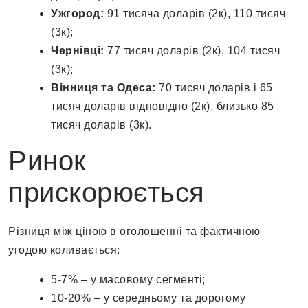
Ужгород:
91 тисяча доларів (2к), 110 тисяч
(3к);
Чернівці:
77 тисяч доларів (2к), 104 тисяч
(3к);
Вінниця та Одеса:
70 тисяч доларів і 65
тисяч доларів відповідно (2к), близько 85
тисяч доларів (3к).
Ринок
прискорюється
Різниця між ціною в оголошенні та фактичною
угодою коливається:
5-7% – у масовому сегменті;
10-20% – у середньому та дорогому