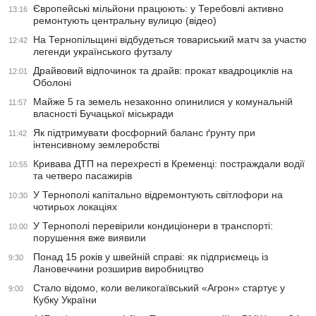
Європейські мільйони працюють: у Теребовлі активно
13:16
ремонтують центральну вулицю (відео)
На Тернопільщині відбудеться товариський матч за участю
12:42
легенди українського футзалу
Драйвовий відпочинок та драйв: прокат квадроциклів на
12:01
Оболоні
Майже 5 га земель незаконно опинилися у комунальній
11:57
власності Бучацької міськради
Як підтримувати фосфорний баланс ґрунту при
11:42
інтенсивному землеробстві
Кривава ДТП на перехресті в Кременці: постраждали водії
10:55
та четверо пасажирів
У Тернополі капітально відремонтують світлофори на
10:30
чотирьох локаціях
У Тернополі перевірили кондиціонери в транспорті:
10:00
порушення вже виявили
Понад 15 років у швейній справі: як підприємець із
9:30
Лановеччини розширив виробництво
Стало відомо, коли великогаївський «Агрон» стартує у
9:00
Кубку України