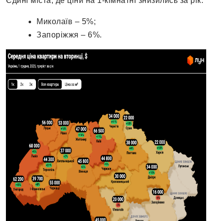
Єдині міста, де ціни на 1-кімнатні знизились за рік:
Миколаїв – 5%;
Запоріжжя – 6%.