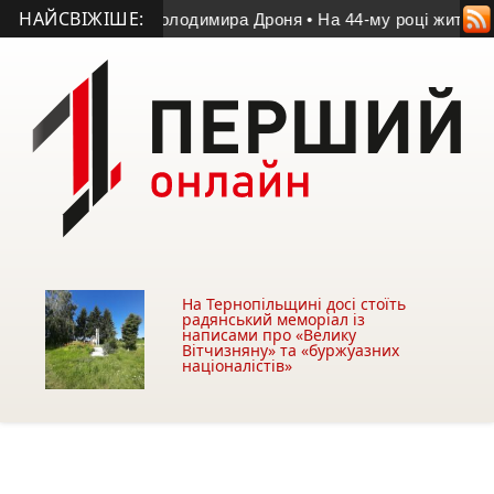
НАЙСВІЖІШЕ:
тчі пам’яті Володимира Дроня
• На 44-му році життя помер у
На Тернопільщині досі стоїть
радянський меморіал із
написами про «Велику
Вітчизняну» та «буржуазних
націоналістів»