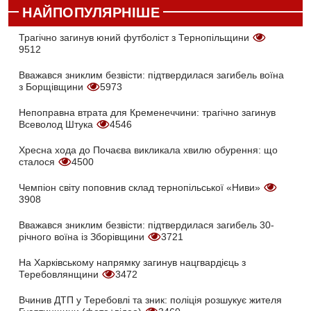
НАЙПОПУЛЯРНІШЕ
Трагічно загинув юний футболіст з Тернопільщини
9512
Вважався зниклим безвісти: підтвердилася загибель воїна
з Борщівщини
5973
Непоправна втрата для Кременеччини: трагічно загинув
Всеволод Штука
4546
Хресна хода до Почаєва викликала хвилю обурення: що
сталося
4500
Чемпіон світу поповнив склад тернопільської «Ниви»
3908
Вважався зниклим безвісти: підтвердилася загибель 30-
річного воїна із Зборівщини
3721
На Харківському напрямку загинув нацгвардієць з
Теребовлянщини
3472
Вчинив ДТП у Теребовлі та зник: поліція розшукує жителя