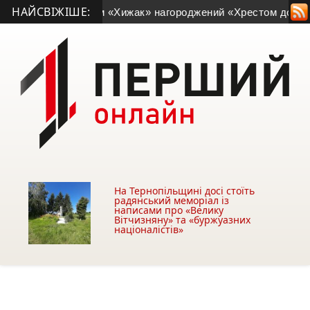
НАЙСВІЖІШЕ:
щини з позивним «Хижак» нагороджений «Хрестом доблесті»
•
На Тернопільщині досі стоїть
радянський меморіал із
написами про «Велику
Вітчизняну» та «буржуазних
націоналістів»