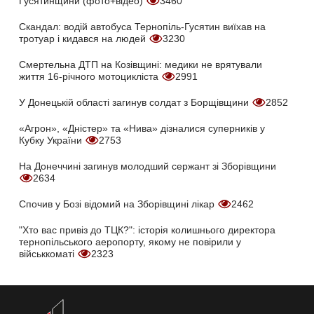
Гусятинщини (фото+відео)
3460
Скандал: водій автобуса Тернопіль-Гусятин виїхав на
тротуар і кидався на людей
3230
Смертельна ДТП на Козівщині: медики не врятували
життя 16-річного мотоцикліста
2991
У Донецькій області загинув солдат з Борщівщини
2852
«Агрон», «Дністер» та «Нива» дізналися суперників у
Кубку України
2753
На Донеччині загинув молодший сержант зі Зборівщини
2634
Спочив у Бозі відомий на Зборівщині лікар
2462
"Хто вас привіз до ТЦК?": історія колишнього директора
тернопільського аеропорту, якому не повірили у
військкоматі
2323