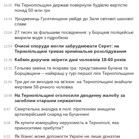
На Тернопільщині державі повернули будівлю вартістю
15:00
понад 50 млн грн
Уродженець Гусятинщини увійде до Зали світової шахової
14:44
слави
27 тисяч за фальшиве посвідчення: у Борщеві поліцейські
13:04
викрили водія з підробкою
Очисні споруди могли забруднювати Серет: на
12:54
Тернопільщині триває кримінальне розслідування
Кабмін доручив звірити дані чоловіків 18-60 років
12:39
Гольова заміна та яскрава гра: представники Бучача та
12:23
Борщівщини – найкращі у турі першої ліги Тернопільщини
Три дні не виходив на зв’язок: на Тернопільщині знайшли
11:04
мертвим 58-річного чоловіка
На Тернопільщині оголосили дводенну жалобу за
10:48
загиблим старшим сержантом
Смертельна знахідка в полі: піротехніки знищили
9:47
артилерійський снаряд на Бучаччині
Як купити комерційну нерухомість в Тернополі, яка
9:28
приноситиме прибуток?
Як бізнес може допомогти Україні не лише донатом
9:22