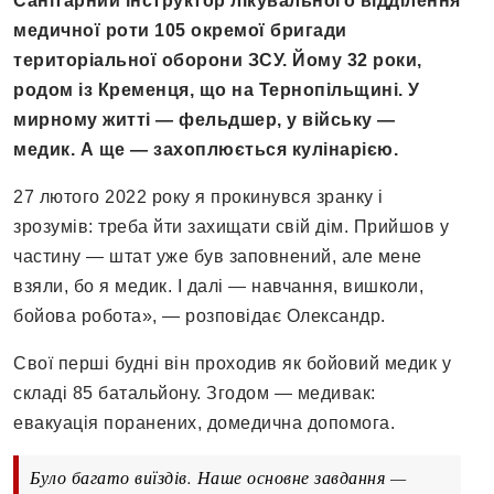
Санітарний інструктор лікувального відділення
медичної роти 105 окремої бригади
територіальної оборони ЗСУ. Йому 32 роки,
родом із Кременця, що на Тернопільщині. У
мирному житті — фельдшер, у війську —
медик. А ще — захоплюється кулінарією.
27 лютого 2022 року я прокинувся зранку і
зрозумів: треба йти захищати свій дім. Прийшов у
частину — штат уже був заповнений, але мене
взяли, бо я медик. І далі — навчання, вишколи,
бойова робота», — розповідає Олександр.
Свої перші будні він проходив як бойовий медик у
складі 85 батальйону. Згодом — медивак:
евакуація поранених, домедична допомога.
Було багато виїздів. Наше основне завдання —