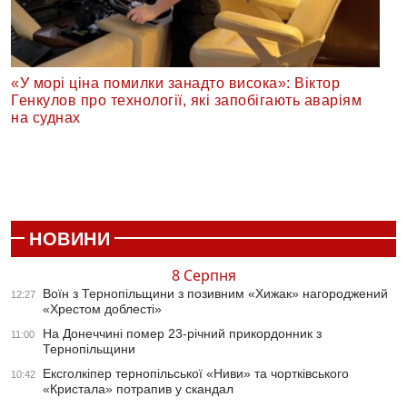
«У морі ціна помилки занадто висока»: Віктор
Генкулов про технології, які запобігають аваріям
на суднах
НОВИНИ
8 Серпня
Воїн з Тернопільщини з позивним «Хижак» нагороджений
12:27
«Хрестом доблесті»
На Донеччині помер 23-річний прикордонник з
11:00
Тернопільщини
Ексголкіпер тернопільської «Ниви» та чортківського
10:42
«Кристала» потрапив у скандал