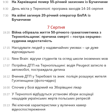
На Харківщині помер 55-річний захисник із Бучаччини
9:30
День міста у Тернополі: програма заходів 14-16 серпня
8:30
На війні загинув 20-річний оператор БпЛА із
7:30
Бучаччини
7 Серпня
Війна обірвала життя 50-річного гранатометника з
19:20
Тернопільщини: причина смерті – гостра серцево-
судинна недостатність
Нагодувати людей у надзвичайних умовах – це дуже
17:15
відповідально
New Brain: відгуки студентів та огляд школи іноземних мов
17:11
Потрійна ДТП на Тернопільщині: водія Peugeot затисло в
17:07
автомобілі, постраждала дитина
Вчинив ДТП у Теребовлі та зник: поліція розшукує жителя
16:12
Гусятинщини (фото+відео)
Спочив у Бозі відомий на Зборівщині лікар
16:00
У Тернополі відбудуться установчі збори асоціації
15:27
нащадків українських жертв польських репресій
Які ключові характеристики у вуличних камер
15:13
відеоспостереження